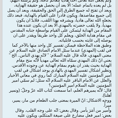
ولم يجعل الله تعالى احداً هادياً للعالم كافة، ولم يرسله اليهم،
بل لم يعده باتمام عمله؛ الّا بعد أن يحصل هو حقيقة الهداية،
وبعد أن تفتح له جميع الطرق إلى الحق والحقيقة، وبعد أن يصل
إلى جميع مقاصدها، ويكون قادراً على القيام بالهداية، فبعد ذلك
يجعله الله تعالى هادياً، ويشرفه بهذا اللقب، فلابدّ ان يكون
مهدياً، ولا يلقب حضرته بالمهدي الّا بعد ان يكون عنده هذا
المقام من الهداية ليتمكن على القيام بواسطة جنابه المقدس
في مقام هداية الخلق، ويعلم كل واحد طريقاً ويقدر على ان
يوصله إلى غايته بحسب قابلياته.
وطبق هذه الملاحظة فيمكن تفسير كل واحد منها بالآخر كما
في لقب (المهدي) عندما سئل الامام الصادق عليه السلام عن
معنى المهدي، فانّه قال عليه السلام: " لانّه يهدي الناس.. الخ "
يعني انّ ذلك المهدي سمّاه الله تعالى مهدياً لأنّه منح مقام
الهداية بحيث يقدر ان يقوم بمقام الهداية عن وجوده الأقدس.
ونظير اشكال تفسير المهدي بالهادي يوجد اشكال في لقب
أمير المؤمنين عليه السلام المبارك كما روي في معاني الأخبار
والعلل عن الامام الباقر عليه السلام انّه سئل: لم سمّي امير
المؤمنين عليه السلام امير المؤمنين؟
قال: لأنّه يميرهم العلم، اما سمعت كتاب الله عزّ وجلّ: (ونمير
أهلنا).
ووجه الاشكال: انّ الميرة بمعنى جلب الطعام من مار، يمير،
ميراً.
وأمير من أمَرَ يأمر. وقال بعض: انّه على وجه القلب. وقال
بعض: امير فعل مضارع على صيغة المتكلم، ويكون عليه