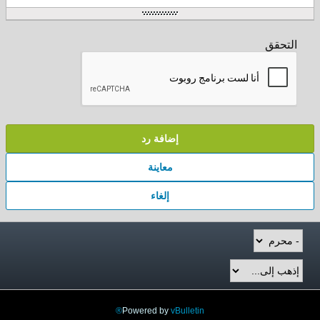
التحقق
إضافة رد
معاينة
إلغاء
Powered by
vBulletin®