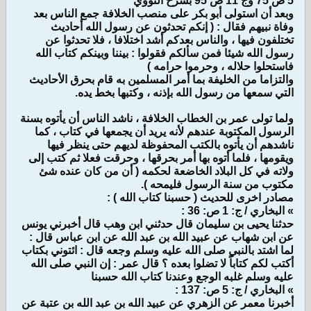
5 ص 75 وج 11 ص 95 بشرح النووي
وبعد أن استولى أبو بكر على منصب الخلافة جمع الناس بعد
وفاة نبيهم فقال : ( إنكم تحدثون عن رسول الله أحاديث
تختلفون فيها ، والناس بعدكم أشد اختلافا ، فلا تحدثوا عن
رسول الله شيئا فمن سألكم فقولوا : بيننا وبينكم كتاب الله
فاستحلوا حلاله ، وحرموا حرامه )
والتزاما من الخليفة بما أمر المسلمين به قام بحرق الأحاديث
التي سمعها من رسول الله بإذنه ، وكتبها بخط يده.
ولما تولى عمر بن الخطاب الخلافة ، ناشد الناس أن يأتوه بسنة
الرسول المكتوبة عندهم لأنه يريد أن يجمعها في كتاب ، كما
ناشدهم أن يأتوه بالكتب المحفوظة لديهم حتى ينظر فيها
ويقومها ، فلما أتوه بها أمر بحرقها ، وحرقت فعلا ثم كتب إلى
ولاته في كل البلاد الخاضعة لحكمه ( أن من كان عنده شئ
مكتوب من سنة الرسول فليمحه ).
مصادر اخرى للحديث ( حسبنا كتاب الله ) :
» البخاري / ج: 1 ص: 36 :
حدثنا يحيى بن سليمان قال حدثني ابن وهب قال أخبرني يونس
عن ابن شهاب عن عبيد الله بن عبد الله عن ابن عباس قال :
لما اشتد بالنبي صلى الله عليه وسلم وجعه قال : ائتوني بكتاب
أكتب لكم كتاباً لا تضلوا بعده ؟ قال عمر : إن النبي صلى الله
عليه وسلم غلبه الوجع وعندنا كتاب الله حسبنا
» البخاري / ج: 5 ص: 137 :
أخبرنا معمر عن الزهري عن عبيد الله بن عبد الله بن عتبة عن