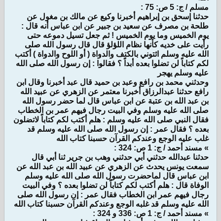
مسلم / ج: 5 ص: 75 :
حدثنا إسحق بن إبراهيم أخبرنا وكيع عن مالك بن مغول عن
طلحة بن مصرف عن سعيد بن جبير عن ابن عباس أنه قال :
يوم الخميس وما يوم الخميس ! ثم جعل تسيل دموعه حتى
رأيت على خديه كأنها نظام اللؤلؤ قال قال رسول الله صلى
الله عليه وسلم ائتوني بالكتف والدواة ( أو اللوح والدواة ) أكتب
لكم كتاباً لن تضلوا بعده أبداً ؟ فقالوا : إن رسول الله صلى الله
عليه وسلم يهجر
وحدثني محمد بن رافع وعبد بن حميد قال عبد أخبرنا وقال ابن
رافع حدثنا عبدالرزاق أخبرنا معتمر عن الزهري عن عبيد الله
بن عبد الله بن عتبة عن ابن عباس قال لما حضر رسول الله
صلى الله عليه وسلم وفي البيت رجال فيهم عمر بن الخطاب
فقال النبي صلى الله عليه وسلم : هلم أكتب لكم كتاباً لاتضلون
بعده ؟ فقال عمر : إن رسول الله صلى الله عليه وسلم قد
غلب عليه الوجع وعندكم القرآن حسبنا كتاب الله
» مسند أحمد / ج: 1 ص: 324 :
حدثنا عبدالله حدثني أبي حدثني وهب بن جرير ثنا أبي قال
سمعت يونس يحدث عن الزهري عن عبيد الله بن عبد الله عن
ابن عباس قال لماحضرت رسول الله صلى الله عليه وسلم
الوفاة قال : هلم أكتب لكم كتاباً لن تضلوا بعده ؟ وفي البيت
رجال فيهم عمر ابن الخطاب فقال عمر : إن رسول الله صلى
الله عليه وسلم قد غلبه الوجع وعندكم القرآن حسبنا كتاب الله
» مسند أحمد / ج: 1 ص: 336 و 324 :