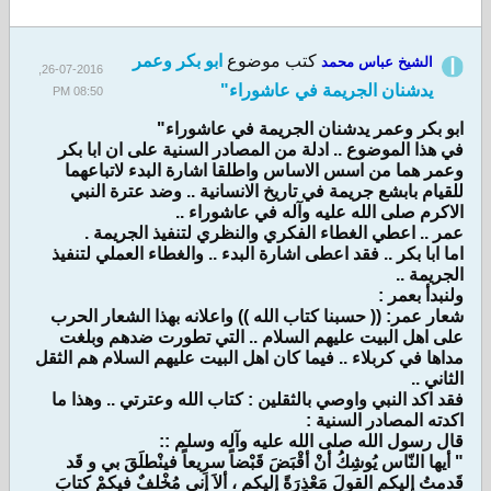
كتب موضوع
ابو بكر وعمر
الشيخ عباس محمد
26-07-2016,
يدشنان الجريمة في عاشوراء"
08:50 PM
ابو بكر وعمر يدشنان الجريمة في عاشوراء"
في هذا الموضوع .. ادلة من المصادر السنية على ان ابا بكر
وعمر هما من اسس الاساس واطلقا اشارة البدء لاتباعهما
للقيام بابشع جريمة في تاريخ الانسانية .. وضد عترة النبي
الاكرم صلى الله عليه وآله في عاشوراء ..
عمر .. اعطي الغطاء الفكري والنظري لتنفيذ الجريمة .
اما ابا بكر .. فقد اعطى اشارة البدء .. والغطاء العملي لتنفيذ
الجريمة ..
ولنبدأ بعمر :
شعار عمر: (( حسبنا كتاب الله )) واعلانه بهذا الشعار الحرب
على اهل البيت عليهم السلام .. التي تطورت ضدهم وبلغت
مداها في كربلاء .. فيما كان اهل البيت عليهم السلام هم الثقل
الثاني ..
فقد اكد النبي واوصي بالثقلين : كتاب الله وعترتي .. وهذا ما
اكدته المصادر السنية :
قال رسول الله صلى الله عليه وآله وسلم ::
" أيها النّاس يُوشِكُ أنْ أقْبَضَ قَبْضاً سرِيعاً فينْطلَقَ بي و قَد
قَدمتُ إليكم القولَ مَعْذِرَةً إليكم ، ألاَ إني مُخْلفٌ فيكمْ كتابَ