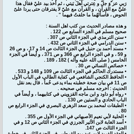
رَبي عز ّوَ جلّ و عِترتي أهلَ بَيتي ، ثم أخذ بيد عليْ فقال هذا
عليَّ مع القرآن ، و القرآن مع عليّ لا يفترقان حتى يردا علىّ
الحوض ، فأسألهُما ما خلفتُ فيهما " .
و هذه مصادر الحديث من كتب اهل السنة :
صحيح مسلم في الجزء السابع ص 122 .
• سنن الترمذي في الجزء الثاني ص 307 .
• سنن الدرامي في الجزء الثاني ص 432 .
• مسند أحمد بن حنبل في الجزء الثالث ص 14 و 17 ، و ص 26
و 59 ، و في الجزء الرابع ص 366 و ص 371 ، و أيضاً في الجزء
الخامس ( صلى الله عليه وآله ) 182 ، 189 .
• خصائص النسائي ص 30 .
• مستدرك الحاكم في الجزء الثالث ص 109 و 148 و 533 .
• الحافظ الكنجي الشافعي في كفاية الطالب في الباب الأول
ص 11 في بيان صحة خطبته بماء يدعى خُماً ، قال بعد نقل
الحديث : أخرجه مسلم في صحيحه .
• رواه أبو داود و ابن ماجه القزويني في كتابيهما ، و أيضاً في
الباب الحادي و الستين ص 130 .
• الطبقات لمحمد بن سعد الزهري البصري في الجزء الرابع ص
80 .
• الحلية لأبي نعيم الأصبهاني في الجزء الأول ص 355 .
• أسد الغابة لابن الأثير الجرزي في الجزء الثاني ص 12 و في
الجزء الثالث ص 147.
• العقد الفريد لابن عبد ربه القرطبي في الجزء الثاني في خطبة