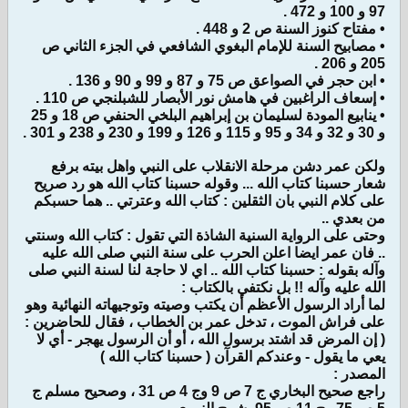
97 و 100 و 472 .
• مفتاح كنوز السنة ص 2 و 448 .
• مصابيح السنة للإمام البغوي الشافعي في الجزء الثاني ص
205 و 206 .
• ابن حجر في الصواعق ص 75 و 87 و 99 و 90 و 136 .
• إسعاف الراغبين في هامش نور الأبصار للشبلنجي ص 110 .
• ينابيع المودة لسليمان بن إبراهيم البلخي الحنفي ص 18 و 25
و 30 و 32 و 34 و 95 و 115 و 126 و 199 و 230 و 238 و 301 .
ولكن عمر دشن مرحلة الانقلاب على النبي واهل بيته برفع
شعار حسبنا كتاب الله ... وقوله حسبنا كتاب الله هو رد صريح
على كلام النبي بان الثقلين : كتاب الله وعترتي .. هما حسبكم
من بعدي ..
وحتى على الرواية السنية الشاذة التي تقول : كتاب الله وسنتي
.. فان عمر ايضا اعلن الحرب على سنة النبي صلى الله عليه
وآله بقوله : حسبنا كتاب الله .. اي لا حاجة لنا لسنة النبي صلى
الله عليه وآله !! بل نكتفي بالكتاب :
لما أراد الرسول الأعظم أن يكتب وصيته وتوجيهاته النهائية وهو
على فراش الموت ، تدخل عمر بن الخطاب ، فقال للحاضرين :
( إن المرض قد اشتد برسول الله ، أو أن الرسول يهجر - أي لا
يعي ما يقول - وعندكم القرآن ( حسبنا كتاب الله )
المصدر :
راجع صحيح البخاري ج 7 ص 9 وج 4 ص 31 ، وصحيح مسلم ج