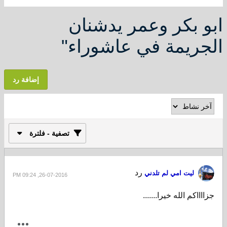
ابو بكر وعمر يدشنان
الجريمة في عاشوراء"
إضافة رد
تصفية - فلترة
رد
ليت امي لم تلدني
26-07-2016, 09:24 PM
جزااااكم الله خيرا.......