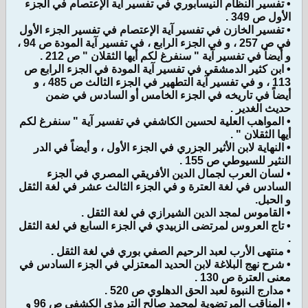
• تفسير النظام النيسابوري في تفسير آية الإعتصام في الجزء
الأول ص 349 .
• تفسير الخازن في تفسير آية الإعتصام في تفسير الجزء الأول
في ص 257 ، و في الجزء الرابع ، في تفسير آية المودة ص 94 ،
و أيضاً في تفسير آية " سنفرغ لكم أيها الثقلان " ص 212 .
• ابن كثير الدمشقي في تفسير آية المودة في الجزء الرابع ص
113 ، و في تفسير آية التطهير في الجزء الثالث ص 485 ، و
أيضاً في تاريخه في الجزء الخامس أو السادس في ضمن
حديث الغدير .
• المواهب العلية لحسين الكاشفي في تفسير آية " سنفرغ لكم
أيها الثقلان " .
• النهاية لابن الأثير الجزري في الجزء الأول ، و أيضاً في الدر
النثير للسيوطي ص 155 .
• لسان العرب لجمال الدين الأفريقي المصري في الجزء
السادس في لغة العترة و في الجزء الثالث عشر في لغة الثقل
و الحبل.
• القاموس لمجد الدين الشيرازي في لغة الثقل .
• تاج العروس لمرتضى الزبيدي في الجزء السابع في لغة الثقل
.
• منتهى الأرب لعبد الرحيم الصفي بوري في لغة الثقل .
• شرح نهج البلاغة لابن الحديد المعتزلي في الجزء السادس في
معنى العترة ص 130 .
• مدارج النبوة لعبد الحق الدهلوي ص 520 .
• المناقب المرتضوية لمحمد صالح الترمذي الكشفي ص 96 و