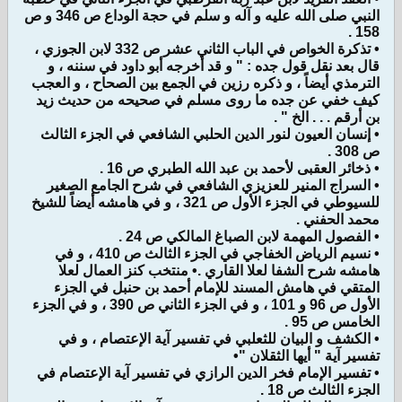
النبي صلى الله عليه و آله و سلم في حجة الوداع ص 346 و ص
158 .
• تذكرة الخواص في الباب الثاني عشر ص 332 لابن الجوزي ،
قال بعد نقل قول جده : " و قد أخرجه أبو داود في سننه ، و
الترمذي أيضاً ، و ذكره رزين في الجمع بين الصحاح ، و العجب
كيف خفي عن جده ما روى مسلم في صحيحه من حديث زيد
بن أرقم . . . الخ " .
• إنسان العيون لنور الدين الحلبي الشافعي في الجزء الثالث
ص 308 .
• ذخائر العقبى لأحمد بن عبد الله الطبري ص 16 .
• السراج المنير للعزيزي الشافعي في شرح الجامع الصغير
للسيوطي في الجزء الأول ص 321 ، و في هامشه أيضاً للشيخ
محمد الحفني .
• الفصول المهمة لابن الصباغ المالكي ص 24 .
• نسيم الرياض الخفاجي في الجزء الثالث ص 410 ، و في
هامشه شرح الشفا لعلا القاري .• منتخب كنز العمال لعلا
المتقي في هامش المسند للإمام أحمد بن حنبل في الجزء
الأول ص 96 و 101 ، و في الجزء الثاني ص 390 ، و في الجزء
الخامس ص 95 .
• الكشف و البيان للثعلبي في تفسير آية الإعتصام ، و في
تفسير آية " أيها الثقلان "•
• تفسير الإمام فخر الدين الرازي في تفسير آية الإعتصام في
الجزء الثالث ص 18 .