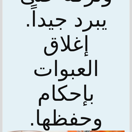
يبرد جيداً.
إغلاق
العبوات
بإحكام
وحفظها.