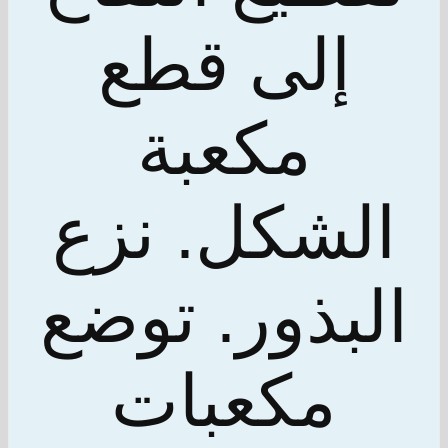
إلى قطع
مكعبة
الشكل. نزع
البذور. توضع
مكعبات