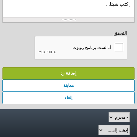
إكتب شيئا...
التحقق
إضافة رد
معاينة
إلغاء