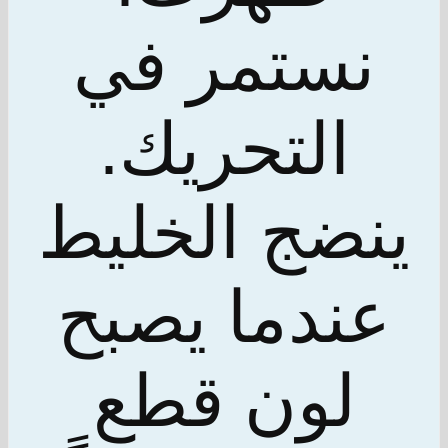
نستمر في
التحريك.
ينضج الخليط
عندما يصبح
لون قطع