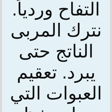
التفاح وردياً.
نترك المربى
الناتج حتى
يبرد. تعقيم
العبوات التي