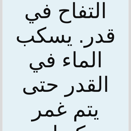
التفاح في
قدر. يسكب
الماء في
القدر حتى
يتم غمر