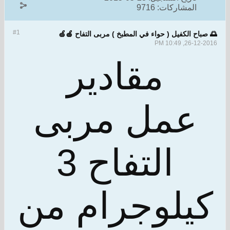
المشاركات:
9716
#1
🌅 صباح الكفيل ( حواء في المطبخ ) مربى التفاح 🍎🍏
26-12-2016, 10:49 PM
مقادير
عمل مربى
التفاح 3
كيلوجرام من