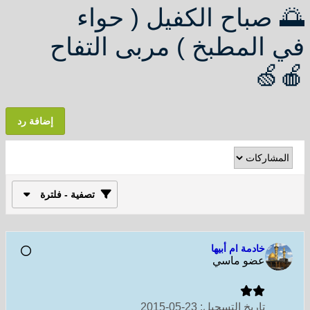
🌅 صباح الكفيل ( حواء
في المطبخ ) مربى التفاح
🍎🍏
إضافة رد
تصفية - فلترة
خادمة ام أبيها
عضو ماسي
تاريخ التسجيل:
23-05-2015