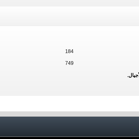
184
749
جيال.