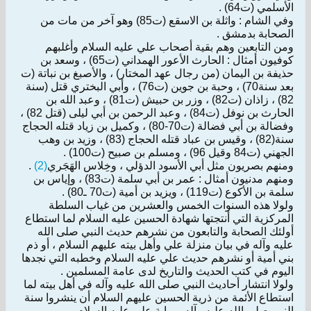
الأسلمي (ت64) .
وفي الشام : واثلة بن الاسقع (ت85) وهو آخر من مات من
الصحابة بدمشق .
ومن التابعين وهم بقية أصحاب علي عليه السلام وأغلبهم
كوفيون أمثال : الحارث الأعور الهمداني (ت65) ، وسعد بن
حذيفة بن اليمان (من رجال عهد المختار) ، والأصبغ بن نباتة (ت
بعد سنة70) ، وحبة بن جوين (ت76) ، وأبي البختري قتل (سنة
82) ، زاذان (ت82) ، وزر بن حبيش (ت81) ، وعبد الله بن
الحارث بن نوفل (ت84) ، وعبد الرحمن بن أبي ليلى (قتل 82) ،
وفضالة بن أبي فضالة (ت70-80) ، وكميل بن زياد قتله الحجاج
سنة(82) ، وقيس بن عباد قتله الحجاج (83) ، وزيد بن وهب
الجهني (ت84 وقيل 96) ، ومسلم بن صبيح (ت100) .
ومنهم بصريون مثل أبي الأسود الدؤلي ، وخِلاس الهَجَري
(2)
.
ومنهم مدنيون أمثال : عمر بن أبي سلمة (ت83) ، وإياس بن
سلمة بن الأكوع (ت119) ، ويزيد بن أمية (ت70 ـ80) .
ولولا هذه السنوات الخمس والعشرين من غياب السلطة
المركزية التي أنتجتها شهادة الحسين عليه السلام لما استطاع
أولئك الصحابة والتابعون من نشرهم حديث النبي صلى الله
عليه وآله في بيان منزلة علي وأهل بيته عليهم السلام ، أو ذم
بني أمية أو نشرهم حديث علي عليه السلام وخطبه التي نجدها
اليوم في كتب الحديث والتاريخ لدى عامة المسلمين .
ولولا انتشار أحاديث النبي صلى الله عليه وآله في أهل بيته لما
استطاع الأئمة من ذرية الحسين عليهم السلام أن ينشروا سنة
النبي صلى الله عليه وآله برواية علي عليه السلام .