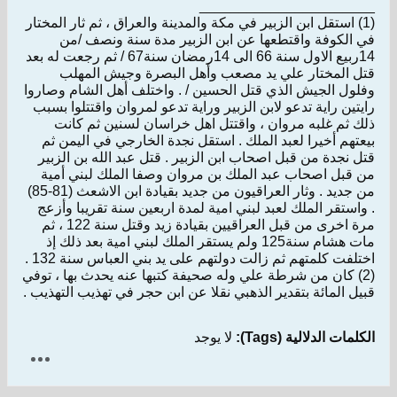
______________________
(1) استقل ابن الزبير في مكة والمدينة والعراق ، ثم ثار المختار
في الكوفة واقتطعها عن ابن الزبير مدة سنة ونصف /من
14ربيع الاول سنة 66 الى 14رمضان سنة67 / ثم رجعت له بعد
قتل المختار علي يد مصعب وأهل البصرة وجيش المهلب
وفلول الجيش الذي قتل الحسين / . واختلف أهل الشام وصاروا
رايتين راية تدعو لابن الزبير وراية تدعو لمروان واقتتلوا بسبب
ذلك ثم غلبه مروان ، واقتتل اهل خراسان لسنين ثم كانت
بيعتهم أخيرا لعبد الملك . استقل نجدة الخارجي في اليمن ثم
قتل نجدة من قبل اصحاب ابن الزبير . قتل عبد الله بن الزبير
من قبل اصحاب عبد الملك بن مروان وصفا الملك لبني أمية
من جديد . وثار العراقيون من جديد بقيادة ابن الاشعث (81-85)
. واستقر الملك لعبد لبني امية لمدة اربعين سنة تقريبا وأزعج
مرة اخرى من قبل العراقيين بقيادة زيد وقتل سنة 122 ، ثم
مات هشام سنة125 ولم يستقر الملك لبني امية بعد ذلك إذ
اختلفت كلمتهم ثم زالت دولتهم على يد بني العباس سنة 132 .
(2) كان من شرطة علي وله صحيفة كتبها عنه يحدث بها ، توفي
قبيل المائة بتقدير الذهبي نقلا عن ابن حجر في تهذيب التهذيب .
الكلمات الدلالية (Tags):
لا يوجد