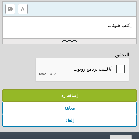
إكتب شيئا...
التحقق
إضافة رد
معاينة
إلغاء