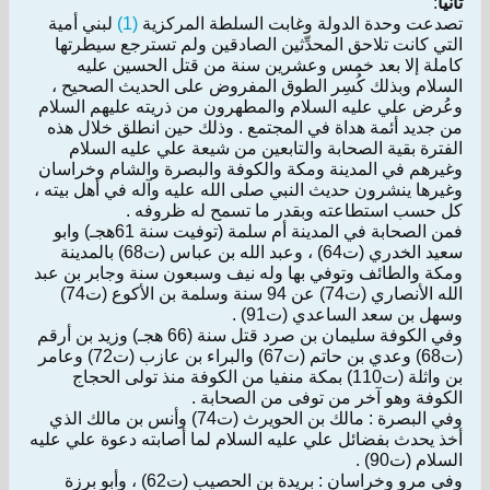
ثانيا
:
تصدعت وحدة الدولة وغابت السلطة المركزية
(1)
لبني أمية
التي كانت تلاحق المحدِّثين الصادقين ولم تسترجع سيطرتها
كاملة إلا بعد خمس وعشرين سنة من قتل الحسين عليه
السلام وبذلك كُسِر الطوق المفروض على الحديث الصحيح ،
وعُرض علي عليه السلام والمطهرون من ذريته عليهم السلام
من جديد أئمة هداة في المجتمع . وذلك حين انطلق خلال هذه
الفترة بقية الصحابة والتابعين من شيعة علي عليه السلام
وغيرهم في المدينة ومكة والكوفة والبصرة والشام وخراسان
وغيرها ينشرون حديث النبي صلى الله عليه وآله في أهل بيته ،
كل حسب استطاعته وبقدر ما تسمح له ظروفه .
فمن الصحابة في المدينة أم سلمة (توفيت سنة 61هجـ) وابو
سعيد الخدري (ت64) ، وعبد الله بن عباس (ت68) بالمدينة
ومكة والطائف وتوفي بها وله نيف وسبعون سنة وجابر بن عبد
الله الأنصاري (ت74) عن 94 سنة وسلمة بن الأكوع (ت74)
وسهل بن سعد الساعدي (ت91) .
وفي الكوفة سليمان بن صرد قتل سنة (66 هجـ) وزيد بن أرقم
(ت68) وعدي بن حاتم (ت67) والبراء بن عازب (ت72) وعامر
بن واثلة (ت110) بمكة منفيا من الكوفة منذ تولى الحجاج
الكوفة وهو آخر من توفى من الصحابة .
وفي البصرة : مالك بن الحويرث (ت74) وأنس بن مالك الذي
أخذ يحدث بفضائل علي عليه السلام لما أصابته دعوة علي عليه
السلام (ت90) .
وفي مرو وخراسان : بريدة بن الحصيب (ت62) ، وأبو برزة