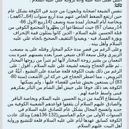
ثالثا
:
تنفس الشيعة /صحابة وتابعون/ من جديد في الكوفة بشكل عام
حين ارتفع الضغط الخاص عنهم مدة أربع سنوات (64ــ67هجـ) ،
وبخاصة أيام المختار لمدة سنة ونصف (14ربيع الاول 66-
14رمضان 67) حيث استطاعوا أن يطهِّروا المجتمع الكوفي من
قتلة الحسين عليه السلام - الذين كانوا يمثلون قمة الإنحراف
وبؤرة الفساد فيه - ويعيدوا التثقيف الصحيح باتجاه علي عليه
السلام وأهل بيته .
وعلى الرغم من قصر مدة حكم المختار وقتله على يد مصعب
الزبيري وقتل سبعة آلاف شيعي صبراً بعده بضمنهم عمرة بنت
النعمان بن بشير زوجة المختار لأنها لم تتبرأ من زوجها المختار
، ثم ظلم الحجاج وتتبعه لشيعة علي عليه السلام ، أقول : على
الرغم من ذلك بقيت الكوفة قلعة صامدة على التشيع ، أبيَّةٌ عن
الترويض ، مما اضطر الحجاج في حركة ابن الأشعث (سنة 80-
83) أن يستعين بجيش شامي للقضاء عليها ، ولم يسكنها
الكوفة بعد ذلك خوفاً على جيش أهل الشام من التأثر بفكرهم
فبنى واسط خاصة لهم .
واستطاع الأئمة من ذرية الحسين عليه السلام وبخاصة الباقر
والصادق عليهم السلام أن يثقفوا قواعدهم الشعبية الكوفية من
جديد وانفسح المجال بشكل عام للصادق عليه السلام في
السنوات الأولى من حكم العباسيين(132-136هجـ) وبذلك عادت
الكوفة كسابق عهدها أيام علي عليه السلام قلعة للتشيع ورواية
أهل البيت عليهم السلام.