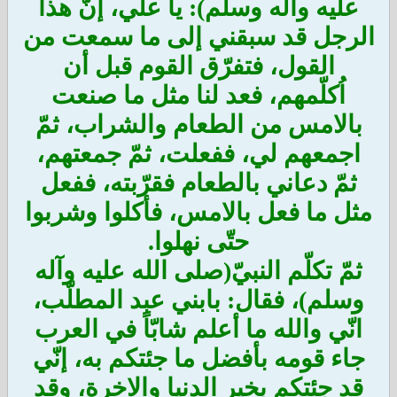
عليه وآله وسلم): يا علي، إنّ هذا
الرجل قد سبقني إلى ما سمعت من
القول، فتفرّق القوم قبل أن
اُكلّمهم، فعد لنا مثل ما صنعت
بالامس من الطعام والشراب، ثمّ
اجمعهم لي، ففعلت، ثمّ جمعتهم،
ثمّ دعاني بالطعام فقرّبته، ففعل
مثل ما فعل بالامس، فأكلوا وشربوا
حتّى نهلوا.
ثمّ تكلّم النبيّ(صلى الله عليه وآله
وسلم)، فقال: بابني عبد المطلّب،
انّي والله ما أعلم شابّاً في العرب
جاء قومه بأفضل ما جئتكم به، إنّي
قد جئتكم بخير الدنيا والاخرة، وقد