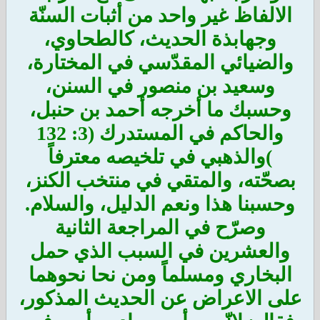
الالفاظ غير واحد من أثبات السنّة
وجهابذة الحديث، كالطحاوي،
والضيائي المقدّسي في المختارة،
وسعيد بن منصور في السنن،
وحسبك ما أخرجه أحمد بن حنبل،
والحاكم في المستدرك (3: 132
)والذهبي في تلخيصه معترفاً
بصحّته، والمتقي في منتخب الكنز،
وحسبنا هذا ونعم الدليل، والسلام.
وصرّح في المراجعة الثانية
والعشرين في السبب الذي حمل
البخاري ومسلماً ومن نحا نحوهما
على الاعراض عن الحديث المذكور،