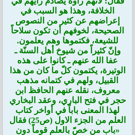
فقال: لانّهم رأوه يصادم رأيهم في
الخلافة، وهذا هو السبب في
إعراضهم عن كثير من النصوص
الصحيحة، لخوفهم أن تكون سلاحاً
للشيعة، فكتموها وهم يعلمون.
وإنّ كثيراً من شيوخ أهل السنّة ـ
عفا الله عنهم ـ كانوا على هذه
الوتيرة، يكتمون كلّ ما كان من هذا
القبيل، ولهم في كتمانه مذهب
معروف، نقله عنهم الحافظ ابن
حجر في فتح الباري، وعقد البخاري
لهذا المعنى باباً في أواخر كتاب
العلم من الجزء الاول (ص25) فقال
«باب من خصّ بالعلم قوماً دون