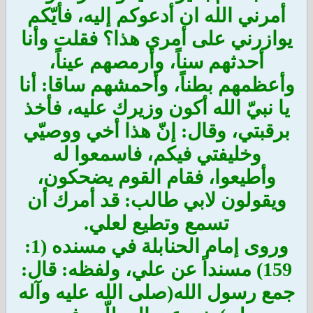
أمرني الله ان أدعوكم إليه، فأيّكم
يوازرني على أمري هذا؟ فقلت وأنا
أحدثهم سناً، وأرمصهم عيناً،
وأعظمهم بطناً، وأحمشهم ساقا: أنا
يا نبيّ الله أكون وزيرك عليه، فأخذ
برقبتي، وقال: إنّ هذا أخي ووصيّي
وخليفتي فيكم، فاسمعوا له
وأطيعوا، فقام القوم يضحكون،
ويقولون لابي طالب: قد أمرك أن
تسمع وتطيع لعلي.
وروى إمام الحنابلة في مسنده (1:
159) مسنداً عن علي، ولفظه: قال:
جمع رسول الله(صلى الله عليه وآله