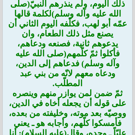
ذلك اليوم، ولم ينذرهم النبيّ(صلى
الله عليه وآله وسلم)لكلمة قالها
عمّه أبو لهب، فكلّفه اليوم الثاني أن
يصنع مثل ذلك الطعام، وان
يدعوهم ثانية، فصنعه ودعاهم،
فأكلوا ثمّ كلّمهم(صلى الله عليه
وآله وسلم) فدعاهم إلى الدين،
ودعاه معهم لانّه من بني عبد
المطلّب.
ثمّ ضمن لمن يوازر منهم وينصره
على قوله أن يجعله أخاه في الدين،
ووصيّه بعد موته، وخليفته من بعده،
فأمسكوا كلّهم، وأجابه هو ـ يعني
عليّاً ـ وحده، وقال(عليه السلام): أنا