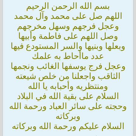
بسم الله الرحمن الرحيم
اللهم صل على محمد وآل محمد
وعجل فرجهم وسهل مخرجهم
وصل اللهم على فاطمة وأبيها
وبعلها وبنيها والسر المستودع فيها
عدد ماأحاط به علمك
وعجل فرج يوسفها الغائب ونجمها
الثاقب واجعلنا من خلص شيعته
ومنتظريه وأحبابه يا الله
السلام على بقية الله في البلاد
وحجته على سائر العباد ورحمة الله
وبركاته
السلام عليكم ورحمة الله وبركاته