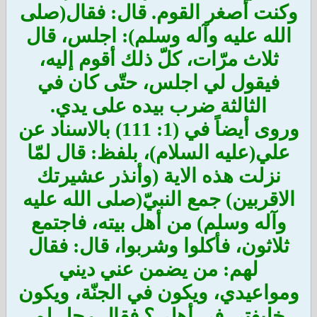
وكنت أصغر القوم. قال: فقال(صلى
الله عليه وآله وسلم): اجلس، قال
ثلاث مرّات، كلّ ذلك أقوم إليه،
فيقول لي اجلس، حتّى كان في
الثالثة ضرب بيده على يدي.
وروى أيضاً في (1: 111) بالاسناد عن
علي(عليه السلام)، بلفظ: قال لمّا
نزلت هذه الاية (وأنذر عشيرتك
الاقربين) جمع النبيّ(صلى الله عليه
وآله وسلم) من أهل بيته، فاجتمع
ثلاثون، فأكلوا وشربوا، قال: فقال
لهم: من يضمن عني ديني
ومواعيدي، ويكون في الجنّة، ويكون
خليفتي في أهلي؟ فقال رجل لم