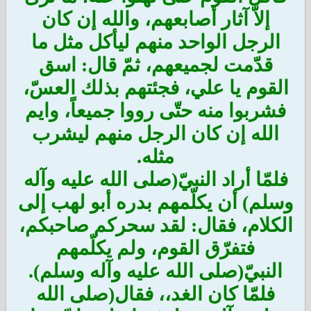
إلاّ آثار أصابعهم، والله إن كان
الرجل الواحد منهم ليأكل مثل ما
قدّمت لجميعهم، ثمّ قال: اسق
القوم يا علي، فجئتهم بذلك العسّ،
فشربوا منه حتّى رووا جميعاً، وايم
الله إن كان الرجل منهم ليشرب
مثله.
فلمّا أراد النبيّ(صلى الله عليه وآله
وسلم) أن يكلّمهم بدره أبو لهب إلى
الكلام، فقال: لقد سحركم صاحبكم،
فتفرّق القوم، ولم يكلّمهم
النبيّ(صلى الله عليه وآله وسلم).
فلمّا كان الغد،، فقال(صلى الله