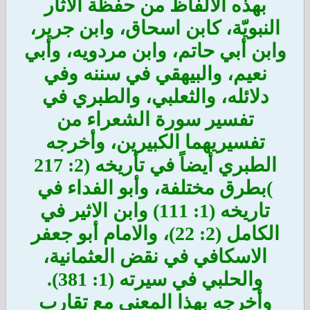
بهذه الالفاظ من حفظة الاثار
النبويّة، كابن اسحاق، وابن جرير،
وابن أبي حاتم، وابن مردويه، وأبي
نعيم، والبيهقي في سننه وفي
دلائله، والثعلبي، والطبري في
تفسير سورة الشعراء من
تفسيريهما الكبيرين، وأخرجه
الطبري أيضاً في تأريخه (2: 217
)بطرق مختلفة، وأبو الفداء في
تاريخه (1: 111) وابن الاثير في
الكامل (2: 22)، والامام أبو جعفر
الاسكافي في نقض العثمانية،
والحلبي في سيرته (1: 381).
وأخرجه بهذا المعنى مع تقارب