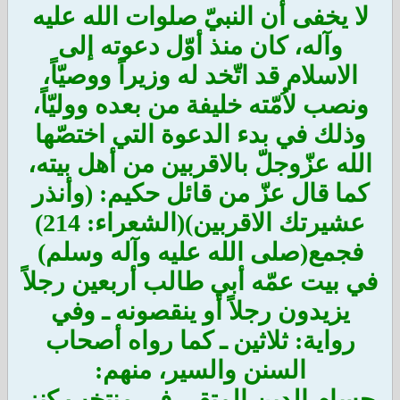
لا يخفى أن النبيّ صلوات الله عليه
وآله، كان منذ أوّل دعوته إلى
الاسلام قد اتّخد له وزيراً ووصيّاً،
ونصب لاُمّته خليفة من بعده ووليّاً،
وذلك في بدء الدعوة التي اختصّها
الله عزّوجلّ بالاقربين من أهل بيته،
كما قال عزّ من قائل حكيم: (وأنذر
عشيرتك الاقربين)(الشعراء: 214)
فجمع(صلى الله عليه وآله وسلم)
في بيت عمّه أبي طالب أربعين رجلاً
يزيدون رجلاً أو ينقصونه ـ وفي
رواية: ثلاثين ـ كما رواه أصحاب
السنن والسير، منهم:
حسام الدين المتقي في منتخب كنز