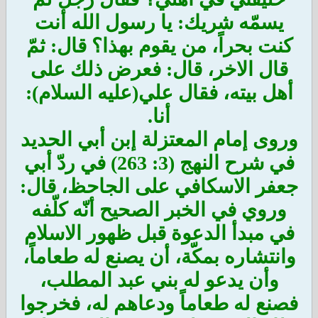
يسمّه شريك: يا رسول الله أنت
كنت بحراً، من يقوم بهذا؟ قال: ثمّ
قال الاخر، قال: فعرض ذلك على
أهل بيته، فقال علي(عليه السلام):
أنا.
وروى إمام المعتزلة إبن أبي الحديد
في شرح النهج (3: 263) في ردّ أبي
جعفر الاسكافي على الجاحظ، قال:
وروي في الخبر الصحيح أنّه كلّفه
في مبدأ الدعوة قبل ظهور الاسلام
وانتشاره بمكّة، أن يصنع له طعاماً،
وأن يدعو له بني عبد المطلب،
فصنع له طعاماً ودعاهم له، فخرجوا