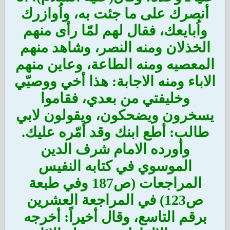
أنصرك على ما جئت به، واُوازرك
واُبايعك، فقال لهم لمّا رأى منهم
الخذلان ومنه النصر، وشاهد منهم
المعصيه ومنه الطاعة، وعاين منهم
الاباء ومنه الاجابة: هذا أخي ووصيّي
وخليفتي من بعدي، فقاموا
يسخرون ويضحكون، ويقولون لابي
طالب: أطع ابنك وقد أمّره عليك.
وأورده الامام شرف الدين
الموسوي في كتابه النفيس
المراجعات (ص187 وفي طبعة
ص123) في المراجعة العشرين
برقم التاسع، وقال أخيراً: أخرجه