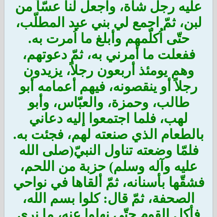
عليه رجل شاة، واجعل لنا عسّاً من
لبن، ثمّ اجمع لي بني عبد المطلّب،
حتّى اُكلّمهم وأبلغ ما اُمرت به.
ففعلت ما أمرني به، ثمّ دعوتهم،
وهم يومئذ أربعون رجلاً، يزيدون
رجلاً أو ينقصونه، فيهم أعمامه أبو
طالب، وحمزة، والعبّاس، وأبو
لهب، فلما اجتمعوا إليه دعاني
بالطعام الذي صنعته لهم، فجئت به.
فلمّا وضعته تناول النبيّ(صلى الله
عليه وآله وسلم) حزبة من اللحم،
فشقّها بأسنانه، ثمّ ألقاها في نواحي
الصحفة، ثمّ قال: كلوا بسم الله،
فأكل القوم حتّى نهلوا عنه، ما نرى