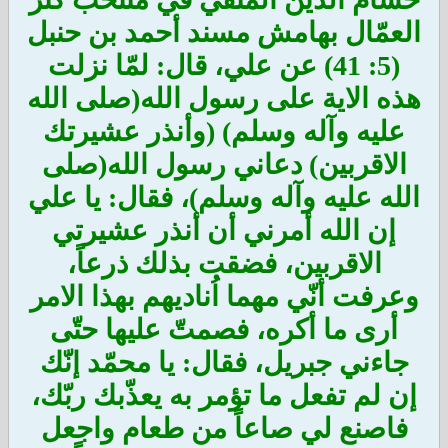
العمّال بهامش مسند أحمد بن حنبل
(5: 41) عن علي، قال: لمّا نزلت
هذه الاية على رسول الله(صلى الله
عليه وآله وسلم) (وأنذر عشيرتك
الاقربين) دعاني رسول الله(صلى
الله عليه وآله وسلم)، فقال: يا علي
إن الله أمرني أن أنذر عشيرتي
الاقربين، فضقت بذلك ذرعاً،
وعرفت أنّي مهما اُناديهم بهذا الامر
أرى ما أكره، فصمتّ عليها حتّى
جاءني جبريل، فقال: يا محمّد إنّك
إن لم تفعل ما تؤمر به يعذّبك ربّك،
فاصنع لي صاعاً من طعام واجعل