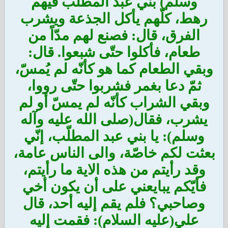
وسلم) بني عبد المطلّب فيهم
رهط، كلّهم يأكل الجذعة ويشرب
الفرق، قال: فصنع لهم مدّاً من
طعام، فأكلوا حتّى شبعوا. قال:
وبقي الطعام كما هو كأنّه لم يُمسّ،
ثمّ دعا بغمر فشربوا حتّى رووا،
وبقي الشراب كأنّه لم يمسّ أو لم
يشرب، فقال(صلى الله عليه وآله
وسلم): يا بني عبد المطلّب، إنّي
بعثت لكم خاصّة، والى الناس عامة،
وقد رأيتم من هذه الاية ما رأيتم،
فأيّكم يبايعني على أن يكون أخي
وصاحبي؟ فلم يقم إليه أحد، قال
علي(عليه السلام): فقمت إليه