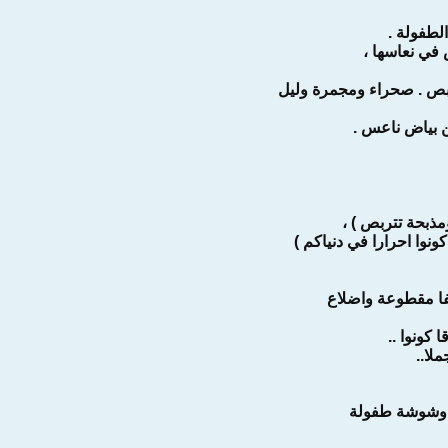
لطفولة .
في نعاسها ،
بص . صحراء ومجمرة وليل
بياض ناعس .
مذبحة تتربص ) ،
نوا احرارا في دنياكم )
كفا مقطوعة واضلاع
كونوا ..
ملا..
وشوشة طفولة