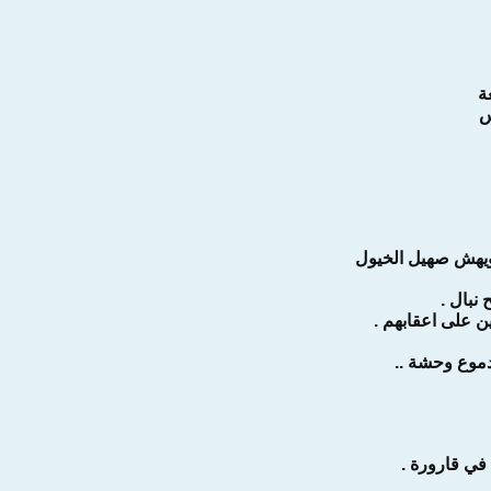
ة
س
يهش صهيل الخيول
 نبال .
ن على اعقابهم .
موع وحشة ..
في قارورة .