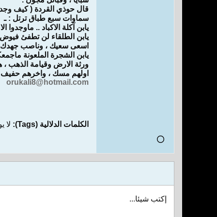
قال حوذي القردة ( كيف وجدتم
سماوات سبع طباق ترتل : ـ
يابن آكلة الاكباد .. ماوجدوا ا
يابن الطلقاء لن تطفئ فيوض ا
اسعى سعيك ، وناصب جهدك.
يابن الشجرة الملعونة ماجمعكم 
ورثة الارض وقيامة الذهب ، ه
اولهم مسك ، واخرهم حفيف م
orukali8@hotmail.com
الكلمات الدلالية (Tags):
لا ي
إكتب شيئا...