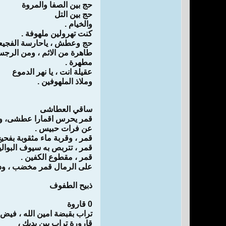
حج بين الصفا والمروة
حج بين التل
والخيام .
كنت تهرولين ملهوفة .
حج وعطش ، ياحارسة الفجيع
طاهرة من الاثم ، ومن الرج
مطهرة .
عقيلة انت ، يا نهر الدموع
وملاذ الملهوفين .
ساقي العطاشى
قمر يحرس اقمارا عطشى، و
عن فرات حبيس .
قمر ، وقربة ماء مثقوبة بفحيح
قمر ، تتربص به سيوف البوالي
قمر ، مقطوع الكفين .
على الرمال قمر مخضب ، ود
ذبيح الطفوف
0 قاروة
تراب بقبضة امين الله ، فيض 
قارورة تراب بين يديك ،