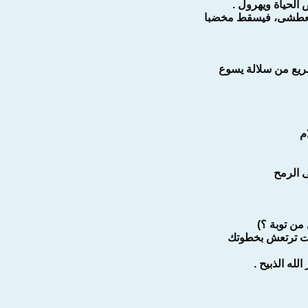
 الحياة ويهرول .
العطشى، فيسقط مخضبا
ريع من سلالة يسوع
م
 الرمح
من توبة ؟)
نت ترتعش بخطوتك
له الذبيح .