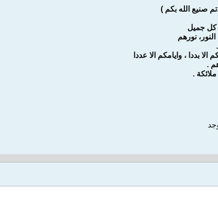
 صنيع الله بكم )
لا كل جميل
لنور، نورهم
الا بددا ، وايامكم الا عددا
م .
لائكة .
وجد