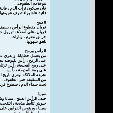
نبوءة دم الطفوف.
قان سيكون تراب الدم ، قانية
قانية عاشوراء تذرف فجيعتها.
0 ذبيح
قربان مقطوع الرأس ، بسيف ا
قربان ،على اضلاعه تهرول جي
حرائق تضرم ، وثارات
تلعق شهوتها .
0 رأس ورمح
من يغسل خطايانا، و يعري ع
على الرمح ، رأس بفيوضه يب
على رمح الفجيعة، رأس ترتله 
على رمح المذبحة ، رأس
تشيعه الملائكة ليعري تاريخ ا
من السقيفة حتى الطفوف .
تحت سماء الدم ، سطوع قربان
سبايا
خلف الرأس الذبيح ، سبايا و
جيوش تتأبط مذبحة ، انتفخت او
سبايا ، ورؤوس القرابين على 
سبايا ، وقبائل مجون .