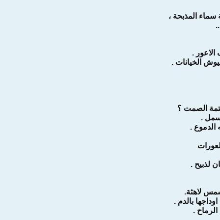
 سماء المذبحة ،
.
لاعور .
وش الخيانات .
تمة الصمت ؟
سمل .
الدموع .
لعورات
 لذبيح .
شمس لاهثة.
داجها بالدم .
الرماح .