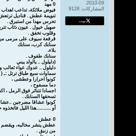
09-2010
0 مهد
المشاركات:
9128
فيوض ملائكة، تداعب اهداب ا
تنويمة عطش . قناديل ترتعش 
تويت
تحرس مهدا من استبرق .
صهيل خيول . عيون ذئاب تتر
وقلوب تخفق .
قرقعة سيوف على مرمى من 
سنابك كرب، سنابك
بلاء،
سنابك طفوف .
(دليلول .. يالولد يبني
دليلول .. عدوك عواء ثعالب و
سماوات سبع طباق ترتل :ـ ( كو
كونوا احرارا وعطشى ،
دما مسفوح ،
اجسادا تتناثر فوق الرمل ، ا
تسحقها السنابك .
كونوا عشاقا مضرجين ..عشاقا 
أو ............هذا الليل فاتخذوه ج
0 عطش
عطش ينشر مخالبه، ويقضم 
من زنبق .