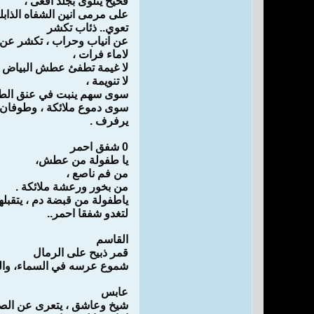
فحيح يتلوى بجلد افعى ،
على مرمى انين الشفاه الذابلة
تعوي.. ذئاب تكشر
عن انياب وحراب ، تكشر عن 
لاماء فرات ،
لا غيمة تطفئ عطش البياض ،
لا تنويمة ،
سوى سهم ينبت في عنق الطفو
سوى دموع ملائكة ، وطوفان 
يرفرف .
0 شفق احمر
يا طفولة من عطش،
من فم ناصع ،
من بخور ورعشة ملائكة .
ياطفولة من قبضة دم ، يتقبلها
لتغدو شفقا احمر..
القاسم
قمر ذبيح على الرمال
شموع عرسه في السماء، والم
عابس
شيخ وعاشق ، يتعرى عن ال