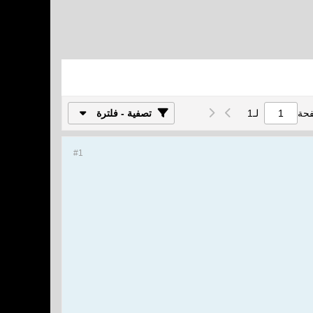
فحة
لـ
1
تصفية - فلترة
#1