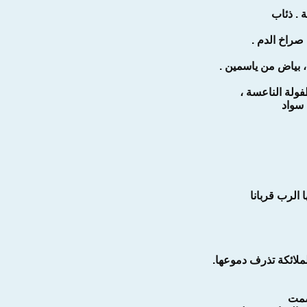
 . ذئاب
صراخ الدم .
 بياض من ياسمين .
لة الناعسة ،
سواد
 الرب قربانا
لائكة تذرف دموعها.
صمت