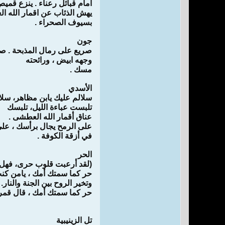
امام قبائل رعناء . ينزع قميص
يهش الذئاب عن اقمار الله 
بسيوف الصحراء .
جون
صريع على رمال المذبحة . ص
وجهه ابيض ، ورائحته
مسك .
الأسدي
سلالم عليك يابن مظاهر، سلا
تلبست عباءة الليل، تلبسك
عناق أقمار الله العطشى .
على الرمح يجال برأسك ، على
في أزقة الكوفة .
الحر
(لقد أرعبت قلوب حرى، فهل 
حر كما سمتك أمك ، يامن ك
وتخير الروح بين الجنة والنار.
حر كما سمتك أمك ، قال قمر ال
تل الزينيبية