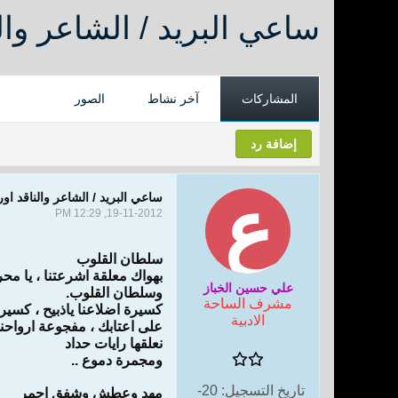
ساعي البريد / الشاعر وا
المشاركات
آخر نشاط
الصور
إضافة رد
ساعي البريد / الشاعر والناقد 
19-11-2012, 12:29 PM
سلطان القلوب
بهواك معلقة اشرعتنا ، يا مح
علي حسين الخباز
وسلطان القلوب.
مشرف الساحة
كسيرة اضلاعنا ياذبيح ، كسيرة
الادبية
على اعتابك ، مفجوعة ارواحنا
نعلقها رايات حداد
ومجمرة دموع ..
تاريخ التسجيل:
20-
مهد وعطش وشفق احمر