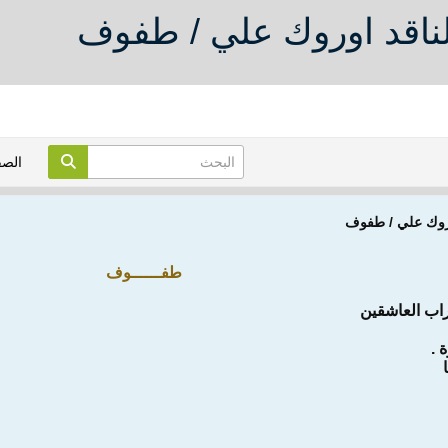
لناقد اوروك علي / طفوف
الص
اوروك علي / طفوف
طفــــــوف
راب العاشقين
 .