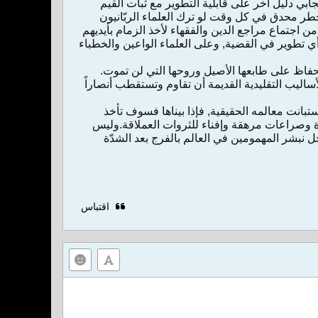
يجابي دليل آخر على قابلية التطوير مع ثبات القيم
خطر محدق في كل وقت لو ترك العلماء الربّانيون
من اجتماع مراجع الدين والفقهاء لأخذ الزمام بأيديهم
ي تطوير في القضية, وعلى العلماء الواعين والخطباء
لحفاظ على طابعها الأصيل وروحها التي لن تموت.
ساليب التقليدية القديمة أن تقاوم وتستقطب أنصاراً
ستبانت معالمه الحقيقية, فإذا بيناها فسوف تأخذ
ة وصراعات مرهقة وإفناء للثروات العملاقة.وليس
جل نبشر المهمومين في العالم بالفرج بعد الشدّة
اقتباس