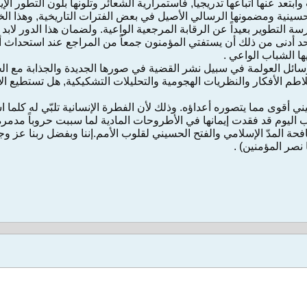
تعد عنها أتباعها تدريجياً, فاستمرارية الشعائر وتلونها بلون التطور الإ
الحسينية ومضمونها الرسالي الأصيل في بعض الفترات التاريخية, وهذا ال
ة التطوير بعيداً عن الرقابة المرجعية الواعية. ولضمان هذا الدور لابد 
حد أدنى من ذلك أن يستفتي المؤمنون جمعاً من المراجع عند استحداث أ
ا الشباب الواعي .
 وسائل العولمة في سبيل نشر القضية في صورها الجديدة والجذابة مع ا
اطم الأفكار والنظريات الهجومية والتحليلات التشكيكية, هل تستطيع الأ
 أقوى مما يتصوره أعداؤه. وذلك لأن الفطرة الإنسانية تلبّي له كلما ا
اليوم قد فقدت إيمانها في الأطروحات المادية لما سببت حروباً مدمر
فحة المدّ الإسلامي والفتح الحسيني لقلوب الأمم.إننا وبفضل ربنا عز و
 نصر المؤمنين) .