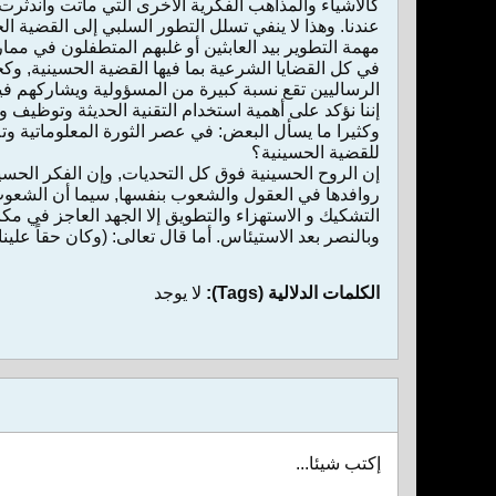
كالأشياء والمذاهب الفكرية الأخرى التي ماتت واندثرت واب
عندنا. وهذا لا ينفي تسلل التطور السلبي إلى القضية 
مهمة التطوير بيد العابثين أو غلبهم المتطفلون في ممارس
في كل القضايا الشرعية بما فيها القضية الحسينية, وك
الرساليين تقع نسبة كبيرة من المسؤولية ويشاركهم فيه
إننا نؤكد على أهمية استخدام التقنية الحديثة وتوظيف
وكثيرا ما يسأل البعض: في عصر الثورة المعلوماتية وتل
للقضية الحسينية؟
إن الروح الحسينية فوق كل التحديات, وإن الفكر الحسيني
روافدها في العقول والشعوب بنفسها, سيما أن الشعوب 
التشكيك و الاستهزاء والتطويق إلا الجهد العاجز في مكا
وبالنصر بعد الاستيئاس. أما قال تعالى: (وكان حقاً علينا
الكلمات الدلالية (Tags):
لا يوجد
إكتب شيئا...