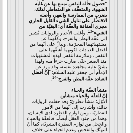
"
حصول حالة للنفس تمتنع بها عن غلبة
الشهوة، والمتعفِّف هو المتعاطي لذلك،
بضربٍ من الممارسة والقهر، وأصله
الاقتصار على تناول الشيء القليل الجاري
مجرى العفافة والعفّة أي: البقيّة من
13
الشيء
"
. وأغلب الأخبار والروايات تُشير
إلى عفّة البطن والفرج، وكفّهما عن
مشتهياتهما المحرّمة، ويدلّ على أنّهما من
أفضل العبادات لكونهما أشقّهما على
النفس، وملازمة النفس لهذه المشتهيات
منذ الصغر حتّى صارت جزءاً منه ولهذا
يشقّ عليه مجاهدة نفسه، وقد ورد عن
الإمام أبي جعفر عليه السلام: "
إنّ أفضل
14
العبادة عفّة البطن والفرج
"
.
منشأ العفّة والحياء
إنّ للعفّة والحياء منشأين
الأوّل: منشأ فطريّ: وقد حفلت الروايات
بذلك، وأشارت إلى أنّهما من الأمور
الفطريّة، ومن لوازم الفطرة لدى الإنسان،
وهما من جنود العقل أيضاً... فالعفّة والحياء
والخجل من لوازم الفطرة البشريّة، كما أنّ
التهتُّك والفحش وعدم الحياء على خلاف