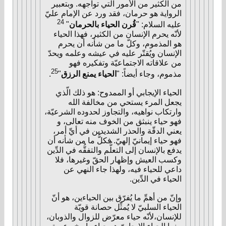
من الكثير من الأمور الّتي تواجهه. وبتعبير
الرواية هو حرمان، فقد ورد عن الإمام عليّ
24
عليه السلام: "
قُرن الحياء بالحرمان
"
لأنّه يحرم الإنسان من الكثير، فهذا الحياء
هو المذموم، وكلّ ما من شأنه أن يحرم
الإنسان ويُقتّر عليه في عيشه وعلمه ويحدّ
من علاقاته الاجتماعيّة وتفكيره فهو
25
مذموم، وجاء أيضاً: "
الحياء يمنع الرزق
"
.
الحياء الإيجابي أو الممدوح: هو ذلك الّذي
يجعل المرء يستحي من مخالفة الله
وارتكاب نواهيه، والتجاوز لحدوده الشرعيّة،
فهو حياء ينبثق من الخوف منه تعالى، و
يعني الدقّة والحذر الشديدين في أيِّ أمر،
فهو حياء إيمانيّ إلهيّ. فكلُّ ما من شأنه أن
يدفع بالإنسان إلى التعلُّم والتفقُّه في الدِّين
وكسب العيش وإظهار الحقّ وغيرها، فلا
داعي للحياء فيه، ولهذا جاء النهي عن
الحياء في الدِّين.
وإنّ من أهمِّ ما يُفرّق بين الحياءين، هو أنّ
الحياء السلبيّ لا يُمثِّل حصانة قويّة
للإنسان،لأنّه حياء معرّض للزوال والذوبان،