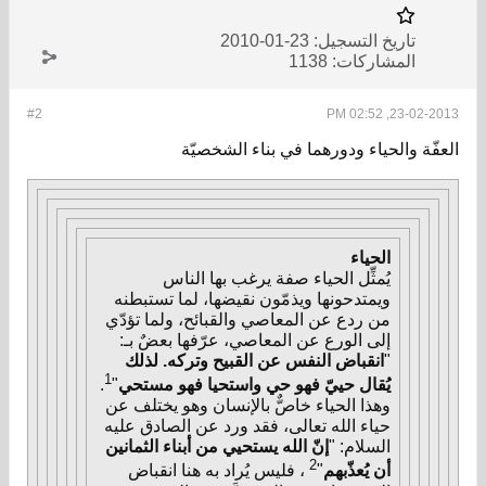
تاريخ التسجيل:
23-01-2010
المشاركات:
1138
#2
23-02-2013, 02:52 PM
العفّة والحياء ودورهما في بناء الشخصيّة
الحياء
يُمثِّل الحياء صفة يرغب بها الناس
ويمتدحونها ويذمّون نقيضها، لما تستبطنه
من ردع عن المعاصي والقبائح، ولما تؤدّي
إلى الورع عن المعاصي، عرّفها بعضٌ بـ:
"
انقباض النفس عن القبيح وتركه. لذلك
1
يُقال حييّ فهو حي واستحيا فهو مستحي
"
.
وهذا الحياء خاصٌّ بالإنسان وهو يختلف عن
حياء الله تعالى، فقد ورد عن الصادق عليه
السلام: "
إنّ الله يستحيي من أبناء الثمانين
2
أن يُعذّبهم
"
، فليس يُراد به هنا انقباض