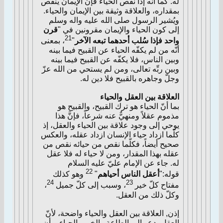
له. كما أنّه إذا نقص الحياء فإنّ الإيمان ينقص
بمقداره، والعلاقة وثيقة بين الإيمان والحياء.
ويُشير الرسول صلى الله عليه واله وسلم
إلى كون الحياء والإيمان مقرونين في "
قرن
21
واحد فإذا سُلب أحدهما تبعه الآخر
"
، بمعنى
أنّه من لم يكفّه الحياء عن القبيح فيما بينه
وبين الناس، فلا يكفّه عن القبيح فيما بينه
وبين ربِّه تعالى، ومن لم يستحي من الله عزّ
وجلّ وجاهره بالقبيح فلا دين له.
العلاقة بين العقل والحياء
بما أنّ الحياء هو ترك القبيح، والقبيح هو
مذموم عقلاً ومنهيٌّ عنه شرعاً، فإنَّ هذا
يوحي إلى وجود علاقة بين الحياء والعقل، إذ
كلّما ازداد حياء الإنسان ازداد عقله، والعكس
صحيح أيضاً، فكلّما نقص من حيائه نقص من
عقله بهذا المقدار، ومن لا حياء له فلا عقل
له. جاء عن الإمام عليّ عليه السلام
22
قوله:"
أعقل الناس أحياهم
"
وهو كذلك
24
23
مفتاح كلّ خير
، وسبب إلى كلّ جميل
،
وكلّ ذلك من العقل.
إذن, العلاقة بين العقل والحياء واضحة، لأنّ
العقل يدعو إلى الطاعة والخير والحياء، وأن