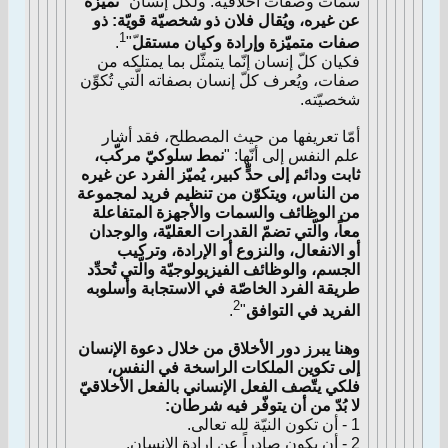
سمات وصفات أخلاقيّة. ولكلِّ إنسان "
تميّزه
عن غيره، ويُقال فلان ذو شخصيّة قويّة: ذو
1
صفات متميّزة وإرادة وكيان مستقل
ّ"
.
فكيان كلّ إنسان إنّما يتمثّل بما يمتلكه من
صفات، ويُعرف كلّ إنسان بصفاته الّتي تُكوِّن
شخصيّته.
أمّا تعريفها من حيث المصطلح، فقد أشار
علم النفس إلى أنّها: "
نمط سلوكيّ مركّب،
ثابت ودائم إلى حدٍّ كبير، يُميّز الفرد عن غيره
من الناس، ويتكوّن من تنظيم فريد لمجموعة
من الوظائف والسمات والأجهزة المتفاعلة
معاً، والّتي تضمّ القدرات العقليّة، والوجدان
أو الانفعال، والنزوع أو الإرادة، وتركيب
الجسم، والوظائف الفيزيولوجيّة والّتي تُحدِّد
طريقة الفرد الخاصّة في الاستجابة وأسلوبه
2
الفريد في التوافق
"
.
وهنا يبرز دور الأخلاق من خلال دعوة الإنسان
إلى تكوين الملكات الراسخة في النفس،
فلكي يتّصف الفعل الإنساني بالفعل الأخلاقيّ
لا بُدّ من أن يتوفّر فيه شرطان:
1 - أن تكون النيّة لله تعالى.
2 - أن يكون صادراً عن إرادة الإنسان.