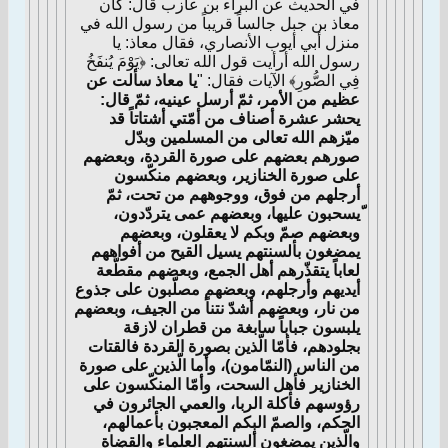
في الحديث عن البراء بن عازب قال: كان
معاذ بن جبل جالساً قريباً من رسول الله في
منزل أبي أيوب الأنصاري، فقال معاذ: يا
رسول الله أرأيت قول الله تعالى: ﴿يَوْمَ يُنفَخُ
فِي الصُّورِ﴾ الآيات فقال: "
يا معاذ سألت عن
عظيم من الأمر، ثمّ أرسل عينيه، ثمّ قال:
يحشر عشرة أصناف من أمّتي أشتاتاً قد
ميّزهم الله تعالى من المسلمين وبدّل
صورهم بعضهم على صورة القردة، وبعضهم
على صورة الخنازير، وبعضهم منكّسون
أرجلهم من فوق، ووجوههم من تحت، ثمّ
ّيسحبون عليها، وبعضهم عمى يتردّدون،
وبعضهم صمّ وبكم لا يعقلون، وبعضهم
يمضغون بألسنتهم يسيل القيح من أفواههم
لعاباً يتقذّرهم أهل الجمع، وبعضهم مقطّعة
أيديهم وأرجلهم، وبعضهم مصلّبون على جذوع
من نار، وبعضهم أشدّ نتناً من الجيف، وبعضهم
يلبسون جباباً سابغة من قطران لازقة
بجلودهم، فأمّا الّذين بصورة القردة فالقتات
من الناس (النمّامون)، وأما الّذين على صورة
الخنازير فأهل السحت، وأمّا المنكّسون على
رؤوسهم فأكلة الربا، والعمي الجائرون في
الحكم، والصمّ البكم المعجبون بأعمالهم،
والّذين يمضغون ألسنتهم العلماء والقضاة