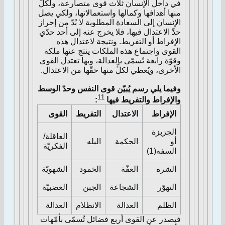
في داخل الإنسان ثلاث قوى متصارعة، ولكلٍّ
منها أهدافها وكمالها واستعمالاتها، ولكي يصل
الإنسان إلى السعادة المطلوبة لا بُدّ من إحراز
حدِّ الاعتدال فيها، فلا يخرج عنه إلى أحد حدّي
الإفراط أو التفريط. ونتيجة لاعتدال هذه
القوى واجتماع هذه الملكات ينتج عنها ملكة
وقوّة رابعة تُسمّى بالعدالة، وبها تعتدل القوى
الأخرى، ويُعطي لكلٍّ منها حقّها من الاعتدال.
وفيما يلي رسم يُبيّن قوى النفس وحدّ الوسط
11
والإفراط والتفريط فيها
:
الإفراط
الاعتدال
التفريط
القوى
الجزبزة
العاقلة/
أو
الحكمة
البله
الفكريّة
السفه(1)
الشره
العفّة
الخمود
الشهويّة
التهوّر
الشجاعة
الجبن
الغضبيّة
الظلم
العدالة
الانظلام
العدالة
فيصدر عن القوى أربع فضائل تُسمّى بأمّهات