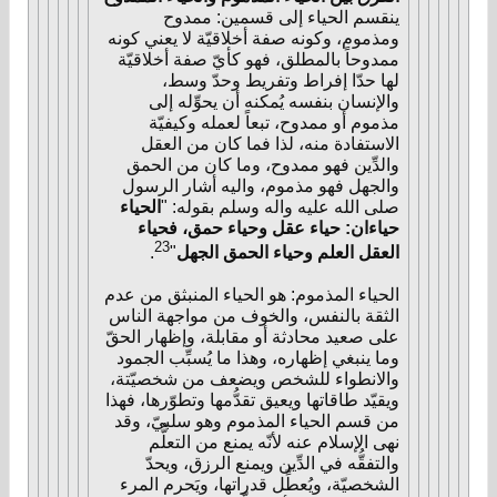
ينقسم الحياء إلى قسمين: ممدوح
ومذموم، وكونه صفة أخلاقيّة لا يعني كونه
ممدوحاً بالمطلق، فهو كأيّ صفة أخلاقيّة
لها حدّا إفراط وتفريط وحدّ وسط،
والإنسان بنفسه يُمكنه أن يحوِّله إلى
مذموم أو ممدوح، تبعاً لعمله وكيفيّة
الاستفادة منه، لذا فما كان من العقل
والدِّين فهو ممدوح، وما كان من الحمق
والجهل فهو مذموم، واليه أشار الرسول
صلى الله عليه واله وسلم بقوله: "
الحياء
حياءان: حياء عقل وحياء حمق، فحياء
23
العقل العلم وحياء الحمق الجهل
"
.
الحياء المذموم: هو الحياء المنبثق من عدم
الثقة بالنفس، والخوف من مواجهة الناس
على صعيد محادثة أو مقابلة، وإظهار الحقّ
وما ينبغي إظهاره، وهذا ما يُسبِّب الجمود
والانطواء للشخص ويضعف من شخصيّتة،
ويقيّد طاقاتها ويعيق تقدُّمها وتطوّرها، فهذا
من قسم الحياء المذموم وهو سلبيّ، وقد
نهى الإسلام عنه لأنّه يمنع من التعلُّم
والتفقُّه في الدِّين ويمنع الرزق، ويحدّ
الشخصيّة، ويُعطِّل قدراتها، ويَحرم المرء