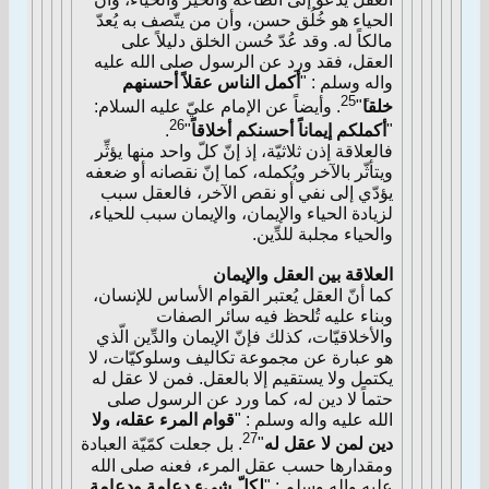
الحياء هو خُلُق حسن، وأن من يتّصف به يُعدّ
مالكاً له. وقد عُدّ حُسن الخلق دليلاً على
العقل، فقد ورد عن الرسول صلى الله عليه
واله وسلم : "
أكمل الناس عقلاً أحسنهم
25
خلقا
ً"
. وأيضاً عن الإمام عليّ عليه السلام:
26
"
أكملكم إيماناً أحسنكم أخلاقاً
"
.
فالعلاقة إذن ثلاثيّة، إذ إنّ كلّ واحد منها يؤثِّر
ويتأثّر بالآخر ويُكمله، كما إنّ نقصانه أو ضعفه
يؤدّي إلى نفي أو نقص الآخر، فالعقل سبب
لزيادة الحياء والإيمان، والإيمان سبب للحياء،
والحياء مجلبة للدِّين.
العلاقة بين العقل والإيمان
كما أنّ العقل يُعتبر القوام الأساس للإنسان،
وبناء عليه تُلحظ فيه سائر الصفات
والأخلاقيّات، كذلك فإنّ الإيمان والدِّين الّذي
هو عبارة عن مجموعة تكاليف وسلوكيّات، لا
يكتمل ولا يستقيم إلا بالعقل. فمن لا عقل له
حتماً لا دين له، كما ورد عن الرسول صلى
الله عليه واله وسلم : "
قوام المرء عقله، ولا
27
دين لمن لا عقل له
"
. بل جعلت كمّيّة العبادة
ومقدارها حسب عقل المرء، فعنه صلى الله
عليه واله وسلم : "
لكلّ شيء دعامة ودعامة