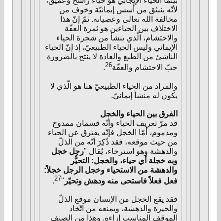
بينما الحياء الإيجابيّ هو حياء راسخ وعميق،
لأنّه ينبثق من أسس إيمانيّة وخوف من
مخالفة الله تعالى وعصيانه. ثمّ إنّ هذا
الاختلاف بين الحياءين هو ثمرة العفّة
والاحتشام، الّذي ينشأ من شجرة الحياء
الإيماني وليس الحياء الطبيعيّ، إذ إنّ الحياء
الناشئ من الطبع والعادة لا ينتج بالضرورة
26
حبّ الاحتشام والعفّة
.
والمراد من الحياء الطبيعيّ هنا هو الّذي لا
يكون له منشأ إيمانيّ.
الفرق بين الحياء والخجل
قد مرّ تعريف الحياء وأنّه قسمان ممدوح
ومذموم، أمّا الخجل فإنّه يفترق عن الحياء
من حيث موقعه، فقد ذُكِرَ أنّه من الذلّ
والدهشة وهو استرخاء، يُقال "
رجل خجل
وبه خجلة أي حياء، والخجل: التحيُّر
والدهشة من الاستحياء وخجل الرجل خجلاً:
27
فعل فعلاً فاستحى منه ودهش وتحيّر
"
.
فقد يقع الخجل من الإنسان موقع الذلّ
والحيرة والدهشة، ويمنعه من اتّخاذ
الموقف المناسب إزاءه. وهذا من الصنف