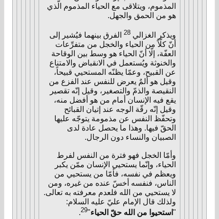
المذموم، ويتلاقى مع الحياء المذموم الّذي
هو من الحمق والجهل.
28
ويذكر الغزالي
الفرق بينهما فيُشير إلى
أنّ كلّاً من الحياء والخجل من متفرِّعات
العفّة، إلّا أنّ الحياء هو وسط بين الوقاحة
والخنوثة ويُستعمل في الانقباض والامتناع
عن القبيح، وعمّا يظنّه المستحيي قبيحاً،
وقيل هو ألمٌ يعرض للنفس عند الفزع من
النقيصة والذمّ والتصغير، وقيل إنّه تقصير
يقع فيه الإنسان أمام من هو أفضل منه،
وقيل إنّه رقّة الوجه عند إتيان القبائح
وتحفّظ النفس عن مذمومة يتوجّه عليها
الحقّ فيها. وهذا ما يحصل عادة لدى
الصبيان والنساء دون الرجال.
وأمّا الخجل فهو فترة من النفس لفرط
الحياء، وإنّما يستحيي الإنسان ممّن يكبر
ويعظم في نفسه، فأمّا من يستحيي من
الناس، فنفسه أخسّ عنده من غيره، ومن
لا يستحيي من الله فلعدم معرفته به تعالى.
ولذلك قال الإمام عليّ عليه السلام:
29
"
استحيوا من الله حقّ الحياء
"
.