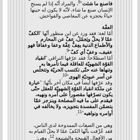
8
فاصنع ما شئت
"
، والمراد أنّه إذا لم يستحِ
الإنسان صنع ما شاء، لأنّه لا يكون له حينها
حياءٌ يحجزه عن المعاصي والفواحش.
العفّة
أمّا لغة: فقد ورد عن ابن منظور أنّها "
الكفّ
عمّا لا يحلّ ويَجمُلُ، عفّ عن المحارم
والأطماع الدنية يعِفُّ عِفّة وعفا وعفافاً فهو
9
عفيف، وعفّ أي كفّ
"
.
أمّا اصطلاحاً: فقد عرّفها النراقي "
انقياد
القوّة الشهويّة للعاقلة فيما تأمرها به
وتنهاها عنه حتّى تكتسب الحريّة وتتخلّص
10
عن أسر عبوديّة الهوى
"
.
وقد عرّفها أيضاً في مكان آخر بأنّها: "
عبارة
عن ملكة انقياد القوّة الشهويّة للعقل حتّى
يكون تصرّفها مقصوراً على أمره ونهيه،
فيقدم على ما فيه المصلحة وينزجر عمّا
يتضمّن المفسدة بتجويزه، ولا يخالفه في
11
أوامره ونواهيه
"
.
وهي من الصفات الممدوحة لدى الناس،
فقد عُرِّفت بأنّها الكفّ عمّا لا يحلّ القيام به
12
من الأفعال القبيحة والشنيعة
، وهي: