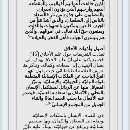
الّذين خالفت أعمالهم أقوالهم، والمقطّعة
أيديهم وأرجلهم الّذين يؤذون الجيران،
والمصلّبون على جذوع من نار فالسعاة
بالناس إلى السلطان، والّذين أشدّ نتناً من
الجيف فالّذين يتمتّعون بالشهوات واللّذات،
ويمنعون حقّ الله تعالى في أموالهم، والّذين
9
هم يلبسون الجباب فأهل الفخر والخيلاء
"
.
أصول وأمّهات الأخلاق
تعدّدت التعريفات حول علم الأخلاق إلّا أنّ
الجميع يتّفق على أنّ علم الأخلاق يهدف إلى
إيصال الإنسان إلى سعادته وكماله، ونذكر هنا
تعريف العلّامة الطباطبائي حيث يقول:"
هو
الفنُّ الباحث عن الملكات الإنسانيّة المتعلِّقة
بقواه النباتيّة والحيوانيّة والإنسانيّة، وتميّز
الفضائل منها عن الرذائل ليستكمل الإنسان
بالتحلّي والاتّصاف بها سعادته العلميّة، فيصدر
عنه الأفعال ما يجلب الحمد العامّ والثناء
10
الجميل من المجتمع الإنساني
ّ"
.
إذن، اتّصاف الإنسان بالملكات الإنسانيّة،
يوصله إلى السعادة والكمال، وبها تستقيم
إنسانيّته ويرتفع عن حيوانيّته. وبناءً عليه فإنّ