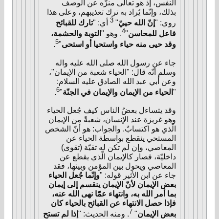
النفس، إذ هو تعالى منزَّه عن الوصف
بذلك، وإنّما يُراد به ترك تعذيبهم، وعلى هذا
3
روي: "
إنّ الله حييّ
"
أي: "
تارك للقبائح
4
فاعل للمحاسن
"
. وهو "
التوبة والحشمة،
5
وقد حيى منه حياء واستحيا أو استحى
"
.
جاء عن رسول الله صلى الله عليه واله
وسلم أنّه قال: "الحياء شعبة من الإيمان"،
وعن أبي عبد الله الصادق عليه السلام:
6
"
الحياء من الإيمان والإيمان في الجنّة
"
.
وقد يتساءل بعضُ الناس كيف جُعل الحياء
وهو غريزة عند الإنسان، شعبةً من الإيمان
الّذي هو اكتسابٌ. والجواب: هو أنّ الشخص
المستحي ينقطع بواسطة الحياء عن
المعاصي، وإن لم تكن له تقيّة (تقوى)
داخليّة، فصار كالإيمان الّذي يقطع عن
المعاصي ويحول بين المؤمن وبينها، فقد
جاء عن ابن الأثير قوله: "
وإنّما جُعل الحياء
بعض الإيمان لأنّ الإيمان ينقسم إلى إيمان
بما أمر الله به، وانتهاء عمّا نهى الله عنه،
فإذا حصل الانتهاء عن القبائح بالحياء كان
7
بعض الإيمان
"
. ومنه الحديث: "
إذا لم تستحِ