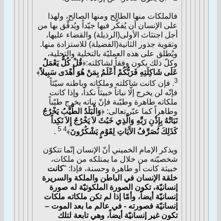
فالملكات منها الطالح ومنها الصالح، ولهذا
على الإنسان أن يُفكِّر فيها جيّداً ويُدقِّق بها من
أجل اجتثاث الأولى(الرذيلة) والقضاء عليها،
وتقوية جذور الثانية(الفضيلة) للاستزادة منها.
ويُطلق على هذه العمليّة بالتخلية والتحلية،
وكلّ ذلك يكون وفقاً لشاكلته:
﴿
قُلْ كُلٌّ يَعْمَلُ
عَلَى شَاكِلَتِهِ فَرَبُّكُمْ أَعْلَمُ بِمَنْ هُوَ أَهْدَى سَبِيلاً
﴾
3
. فإن كانت شاكلته وملكاته وباطنه سيّئاً
فإنّه لن يخرج إلّا نباتاً خبيثاً نكداً، وإذا كانت
ملكاته طاهرة وطيّبة فإنّ نباته يخرج طيّباً
وطاهراً كما عبّر تعالى:
﴿
وَالْبَلَدُ الطَّيِّبُ يَخْرُجُ
نَبَاتُهُ بِإِذْنِ رَبِّهِ وَالَّذِي خَبُثَ لاَ يَخْرُجُ إِلاَ نَكِداً
4 5
كَذَلِكَ نُصَرِّفُ الآَيَاتِ لِقَوْمٍ يَشْكُرُونَ
﴾
.
ويذكر الإمام الخميني أنّ الإنسان إنّما تتكوّن
شخصيّته من خلال ما يمتلكه من ملكات،
خبيثة كانت أو طاهرة وحسنة، فإذا: "
كانت
خلقة الإنسان في الباطن والملكة والسريرة
إنسانيّة، تكون الصورة الملكوتيّة له صورة
إنسانيّة أيضاً، وأمّا إذا لم تكن ملكاته ملكات
إنسانيّة فصورته - في عالم ما بعد الموت –
تكون غير إنسانيّة أيضاً، وهي تابعة لتلك