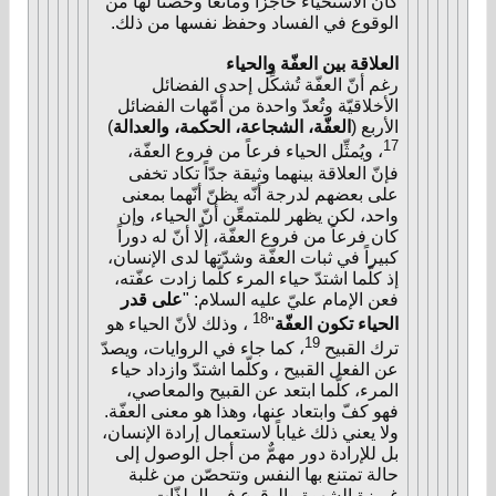
كان الاستحياء حاجزاً ومانعاً وحصناً لها من
الوقوع في الفساد وحفظ نفسها من ذلك.
العلاقة بين العفّة والحياء
رغم أنّ العفّة تُشكِّل إحدى الفضائل
الأخلاقيّة وتُعدّ واحدة من أمّهات الفضائل
الأربع (
العفّة، الشجاعة، الحكمة، والعدالة
)
17
، ويُمثِّل الحياء فرعاً من فروع العفّة،
فإنّ العلاقة بينهما وثيقة جدّاً تكاد تخفى
على بعضهم لدرجة أنّه يظنّ أنّهما بمعنى
واحد، لكن يظهر للمتمعِّن أنّ الحياء، وإن
كان فرعاً من فروع العفّة، إلّا أنّ له دوراً
كبيراً في ثبات العفّة وشدّتها لدى الإنسان،
إذ كلّما اشتدّ حياء المرء كلّما زادت عفّته،
فعن الإمام عليّ عليه السلام: "
على قدر
18
الحياء تكون العفّة
"
، وذلك لأنّ الحياء هو
19
ترك القبيح
، كما جاء في الروايات، ويصدّ
عن الفعل القبيح ، وكلّما اشتدّ وازداد حياء
المرء، كلّما ابتعد عن القبيح والمعاصي،
فهو كفّ وابتعاد عنها، وهذا هو معنى العفّة.
ولا يعني ذلك غياباً لاستعمال إرادة الإنسان،
بل للإرادة دور مهمٌّ من أجل الوصول إلى
حالة تمتنع بها النفس وتتحصّن من غلبة
غريزة الشهوة والوقوع في الملذّات