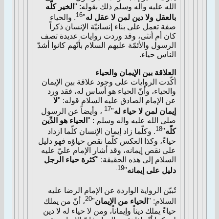
الله عليه واله وسلم ذلك بقوله: "
الخير كلّه
16
بالعقل ولا دين لمن لا عقل له
"
. والحياء
صفة تعمل على بناء إنسانيّة الإنسان ذكراً
كان أم أنثى، وقد وردت روايات عديدة تصف
الرسول والأئمّة عليهم السلام بأنّهم كانوا أشدّ
الناس حياء.
العلاقة بين الإيمان والحياء
أكّدت الروايات على وجود علاقة بين الإيمان
والحياء، وأنّ الحياء هو أساس له، فقد ورد
عن الإمام الصادق عليه السلام قوله: "
لا
17
إيمان لمن لا حياء له
"
، وأيضاً عن الرسول
صلى الله عليه واله وسلم : "
الحياء هو الدِّين
18
كلّه
"
. وكلّما زاد إيمان الإنسان كلّما ازداد
حياءً، وكذا العكس كلّما نقص حياؤه فهو دليل
على نقص إيمانه، وقد أشار الإمام عليّ عليه
السلام إلى هذه الحقيقة: "
كثرة حياء الرجل
19.
دليل على إيمانه
"
تُبيّن الرواية الواردة عن الإمام الرضا عليه
20
السلام: "
الحياء من الإيمان
"
، أنّ من يملك
حياءً يملك ديناً وإيماناً، ومن لا حياء له لا دين