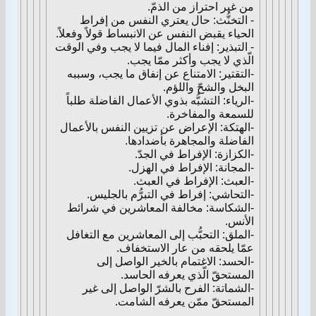
من غير احتراز من الذمّ.
- التخنُّث: حال يعتري النفس من إفراط
الحياء يقبض النفس عن الانبساط قولاً وفعلاً.
- التبذير: إفناء المال فيما لا يجب وفي الوقت
الّذي لا يجب وأكثر ممّا يجب.
-التقتير: الامتناع عن إنفاق ما يجب، وسببه
البخل والشحّ واللؤم.
-الرياء: التشبُّه بذوي الأعمال الفاضلة طلباً
للسمعة والمفاخرة.
-الهتكة: الإعراض عن تزيين النفس بالأعمال
الفاضلة والمجاهرة بأضدادها.
-الكزازة: الإفراط في الجدّ.
-المجانة: الإفراط في الهزل.
-العبث: الإفراط في العبث.
-التحاشي: إفراط في التبرُّم بالجليس.
-الشكاسة: مخالفة المعاشرين في شرائط
الأنس.
-الملق: التحبُّب إلى المعاشرين مع التغافل
عمّا يلحقه من عار الاستخفاف.
-الحسد: الاغتمام بالخير الواصل إلى
المستحقّ الّذي يعرفه الحاسد.
-الشماتة: الفرح بالشرّ الواصل إلى غير
المستحقّ ممّن يعرفه الشامت.