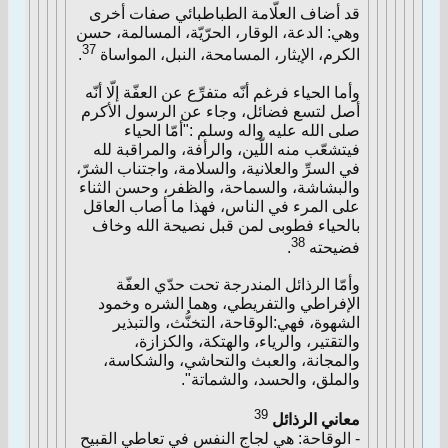
قد أضاف العلّامة الطباطبائي صفات أخرى
وهي: الدعة، الوقار، الحرّيّة، المسالمة، حسن
37
الكرم، الإيثار، المسامحة، النبل، المواساة
.
وأما الحياء فرغم أنّه متفرِّع عن العفّة إلّا أنّه
أصل لتسع فضائل، وجاء عن الرسول الأكرم
صلى الله عليه واله وسلم :"أمّا الحياء
فيتشعّب منه اللّين، والرأفة، والمراقبة لله
في السرِّ والعلانية، والسلامة، واجتناب الشرّ،
والبشاشة، والسماحة، والظفر، وحسن الثناء
على المرء في الناس، فهذا ما أصاب العاقل
بالحياء فطوبى لمن قبل نصيحة الله وخاف
38
فضيحته
.
وأمّا الرذائل المندرجة تحت حدّي العفّة
الإفراطي والتفريطي، وهما الشره وخمود
الشهوة، فهي:الوقاحة، التخنُّث، والتبذير
والتقتير، والرياء، والهتكة، والكزازة،
والمجانة، والعبث والتحاشي، والشكاسة،
والملق، والحسد، والشماتة".
39
معاني الرذائل
- الوقاحة: هي لجاج النفس في تعاطي القبيح