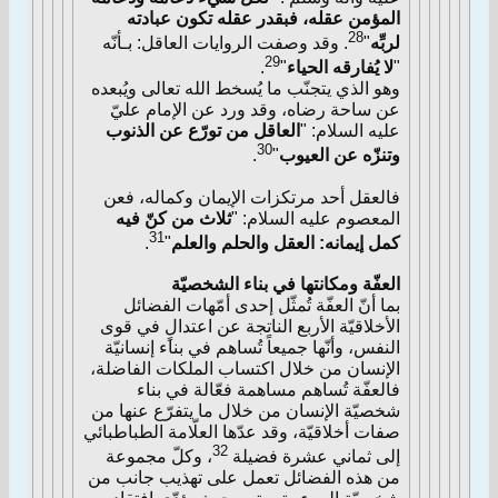
المؤمن عقله، فبقدر عقله تكون عبادته
28
لربِّه
"
. وقد وصفت الروايات العاقل: بـأنّه
29
"
لا يُفارقه الحياء
"
.
وهو الذي يتجنّب ما يُسخط الله تعالى ويُبعده
عن ساحة رضاه، وقد ورد عن الإمام عليّ
عليه السلام: "
العاقل من تورّع عن الذنوب
30
وتنزّه عن العيوب
"
.
فالعقل أحد مرتكزات الإيمان وكماله، فعن
المعصوم عليه السلام: "
ثلاث من كنّ فيه
31
كمل إيمانه: العقل والحلم والعلم
"
.
العفّة ومكانتها في بناء الشخصيّة
بما أنّ العفّة تُمثّل إحدى أمّهات الفضائل
الأخلاقيّة الأربع الناتجة عن اعتدالٍ في قوى
النفس، وأنّها جميعاً تُساهم في بناء إنسانيّة
الإنسان من خلال اكتساب الملكات الفاضلة،
فالعفّة تُساهم مساهمة فعّالة في بناء
شخصيّة الإنسان من خلال ما يتفرّع عنها من
صفات أخلاقيّة، وقد عدّها العلّامة الطباطبائي
32
إلى ثماني عشرة فضيلة
، وكلّ مجموعة
من هذه الفضائل تعمل على تهذيب جانب من