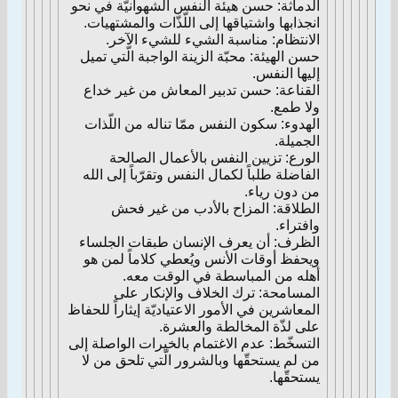
الدماثة: حسن هيئة النفس الشهوانيّة في نحو
انجذابها واشتياقها إلى اللّذّات والمشتهيات.
الانتظام: مناسبة الشيء للشيء الآخر.
حسن الهيئة: محبّة الزينة الواجبة الّتي تميل
إليها النفس.
القناعة: حسن تدبير المعاش من غير خداع
ولا طمع.
الهدوء: سكون النفس ممّا تناله من اللّذات
الجميلة.
الورع: تزيين النفس بالأعمال الصالحة
الفاضلة طلباً لكمال النفس وتقرّباً إلى الله
من دون رياء.
الطلاقة: المزاح بالأدب من غير فحش
وافتراء.
الظرف: أن يعرف الإنسان طبقات الجلساء
ويحفظ أوقات الأنس ويُعطي كلاماً لمن هو
أهله من المباسطة في الوقت معه.
المسامحة: ترك الخلاف والإنكار على
المعاشرين في الأمور الاعتياديّة إيثاراً للحفاظ
على لذّة المخالطة والعشرة.
التسخّط: عدم الاغتمام بالخيرات الواصلة إلى
من لم يستحقّها وبالشرور الّتي تلحق من لا
يستحقّها.