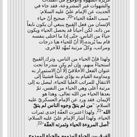
والشهوات غير المشروعة، فقد جاء في
الحديث عن الإمام عليّ عليه السلام:
20
"سبب العفّة الحياء"
. صحيح أنّ حياء
الإنسان من فعل القبيح ينبغي أن يكون نابعاً
من ذاته، لكن أحياناً قد يحصل الحياء ويكون
حياءً من الناس، حتّى إذا ما اختلى بنفسه
قام بما يُريده،إلّا أنّ للحياء هنا درجات
ومراتب، وكلّ مرتبة تُمهِّد للأخرى.
ولهذا فإنّ الحياء من الناس، وترك القبيح
استحياءً منهم، وإن لم يكن مندرجاً تحت
عنوان الفعل الأخلاقيّ إلّا أنّ الاستمرار به
ومداومة القيام به يؤدّي شيئاً فشيئاً إلى
الانتقال للمراتب العليا للحياء، ليصل به إلى
مرتبة أعلى وهي الحياء من النفس، ثمّ
بعدها الحياء من الله تعالى، وهذا هو
الإيمان. فقد ورد عن الإمام العسكريّ عليه
السلام: "
من لم يتقّ وجوه الناس لم يتقّ
21
الله
"
. ولهذا اعتبرت العفّة إحدى ثمرات
الحياء، ولهذا أشار الإمام عليّ عليه السلام:
22
"
أصل المروءة الحياء وثمرته العفّة
"
.
الفرق بين الحياء المذموم والحياء الممدوح