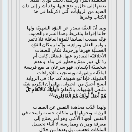
شخصيّة المرء وتربيته، بحيث يؤدّي افتقاد
بعضها إلى خلل واضح فيها، وقد أشار إلى ذلك
العديد من الروايات الّتي ذكرناها في هذا
الكتاب وغيرها.
وبما أنّ العفّة تصدر عن القوّة الشهويّة ولها
حالتا إفراط وتفريط وهما الشره والخمود،
فإنّه يصعب انقيادها للقوّة العاقلة فلا تأتمر
بأوامر العقل ونواهيه، وإنّما بإمكان القوّة
الغضبيّة قهرها وزجرها. فكان للصفات
الأخلاقيّة الصادرة عنها، فضائل كانت أم
رذائل، دور مهمّ وخطير في بناء أو هدم
شخصيّة الإنسان، فهو سرعان ما يقع فريسة
لملذّاته وشهواته ويستجيب للإغراءات
الدنيويّة. فإذا تبع شهوته كما جاء في الرواية
أصبح أخسّ من الحيوان، والقرآن الكريم شبّه
متّبعي الشهوات بالأنعام:
﴿
أُولَئِكَ كَالأنْعَامِ بَلْ
33
هُمْ أَضَلُّ أُولَئِكَ هُمُ الْغَافِلُونَ
﴾
.
ولهذا عُدّت مجاهدة النفس عن الصفات
الرذيلة وتحويلها إلى ملكات حسنة راسخة في
النفس الجهادَ الأكبر. وهو أمر يحتاج إلى
معرفة ومِران وممارسة، لا أثناء تحصيل
الملكات فحسب، بل بعدها من خلال