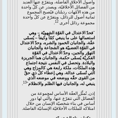
وأصول الأخلاق الفاضلة، ويتفرّع عنها العديد
من الفضائل الأخلاقيّة، ويصدر عن كلّ واحدة
من هذه الأمّهات رذيلتان فيُصبح المجموع
ثمانية أصول للرذائل، ويتفرّع عن كلّ واحدة
12
مجموعة رذائل أخرى
.
"
فحدّ الاعتدال في القوّة الشهويّة – وهي
استعمالها على ما ينبغي كمّاً وكيفاً – يُسمّى
عفّة، والجانبان الخمود والشره، وحدّ الاعتدال
في القوّة الغضبيّة هو الشجاعة والجانبان
التهوّر والجبن، وحدّ الاعتدال في القوّة
الفكريّة يُسمّى حكمة، والجانبان هما الجربزة
والبلادة. وتحصل في النفس, نتيجة اجتماع
هذه الملكات، ملكة رابعة هي كالمزاج وهي
الّتي تُسمّى عدالة، وهي إعطاء كلّ ذي حقّ
من القوى حقّه ووضعه في موضعه الّذي
13
ينبغي له، والجانبان فيها الظلم والانظلام
"
.
إذن, تُمثِّل العفّة الأساس لمجموعة من
الفضائل الّتي تتفرّع عنها، والّتي لها دور
أساس في بناء شخصيّة الإنسان من خلال
امتلاكه للملكات الأخلاقيّة الإنسانيّة الفاضلة.