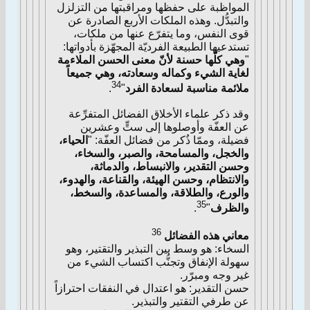
المواظبة على حفظها ومراقبتها من التزلزل
والتبدُّل. وهذه الملكات الأربع الصادرة عن
قوى النفس، وما يتفرّع عنها من ملكات،
تستدعيها الطبيعة الفرديّة المجهّزة بأدواتها:
"
وهي كلّها حسنة لأنّ معنى الحسن الملاءمة
لغاية الشيء وكماله وسعادته، وهي جميعاً
34
ملائمة مناسبة لسعادة الفرد
"
.
وقد ذكر علماء الأخلاق الفضائل المتفرِّعة
عن العفّة وأوصلوها إلى ستٍّ وعشرين
فضيلة، وممّا ذُكر من فضائل العفّة: "
الحياء،
والخجل، والمسامحة، والصبر، والسخاء،
وحسن التقدير، والانبساط، والدماثة،
والانتظام، وحسن الهيئة، والقناعة، والهدوء،
والورع، والطلاقة، والمساعدة، والسخط،
35
والظرف
"
.
36
معاني هذه الفضائل
السخاء: هو وسط بين التبذير والتقتير، وهو
سهولة الإنفاق وتجنُّب اكتساب الشيء من
غير وجه ومبرّر.
حسن التقدير: هو اعتدال في النفقات احترازاً
عن طرفي التقتير والتبذير.