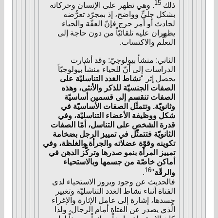
15
ذلك
. وهي تظهر على الإنسان وحركاته
بشكل جليٍّ وواضح، إذ بمجرّد تعرُّضه
لحادث أو أمر حرج فإنّ العفّة والحياء
يظهران عليه تلقائيّاً من دون حاجة إلى
التعلُّم والاكتساب.
الثاني: منشأ بيولوجيّ: وقد أشارت
الدراسات إلى أنّ للحياء منشأًً بيولوجيّاً
يحصل إثر "
نشاط الغدد التناسليّة على
الصفات الجنسيّة للذكر والأنثى، وهذه
الصفات تنقسم إلى قسمين أساسيّة
وثانويّة. وتتمثّل الصفات الأساسيّة في
شكل ووظيفة الأعضاء التناسليّة، وفي
قدرة الشخص على التناسل، أمّا الصفات
الثانويّة فتتمثّل في تمييز الرجل بضخامة
تكوينه وقوّة عضلاته والجرأة والغلظة، وفي
تمييز المرأة بنمو صدرها وتركُّز الدهن في
أماكن خاصّة من جسمها وبالاستحياء
16
والرقّة
"
.
فالحديث عن وجود وبروز الاستحياء لدى
الفتاة أثناء نشاط الغدد التناسليّة وتغيير
جسدها، إشارة إلى عامل الإثارة والإغراء
الّذي يصدر عن الفتاة أمام الرجال، ولذا