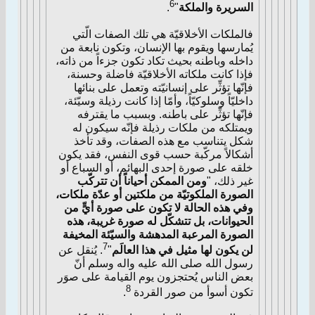
6
السريرة والملكة
"
.
فالملكات الأخلاقيّة هي تلك الصفات الّتي
يُمارسها ويقوم بها الإنسان، وتكون نابعة من
داخله وباطنه بحيث تكاد تكون جزءاً من ذاته،
فإذا كانت ملكاته الأخلاقيّة فاضلة وحسنة،
فإنّها تؤثِّر على إنسانيّته وتعمل على بنائها
داخليّاً وسلوكيّاً، وأمّا إذا كانت رذيلة وسيّئة،
فإنّها تؤثِّر على باطنه. وبسبب ما يقترفه
ويمتلكه من ملكات رذيلة فإنّه سيكون له
شكل يتناسب مع هذه الصفات، وقد تأخذ
أشكالاً مركّبة حسب قوى النفس، فقد يكون
خلقه على صورة إحدى البهائم، أو السباع أو
غير ذلك، "
ومن الممكن أحياناً أن تتركّب
الصورة الملكوتيّة من ملكتين أو عدّة ملكات،
وفي هذه الحالة لا تكون على صورة أيٍّ من
الحيوانات، بل تتشكّل له صورة غريبة، هذه
الصورة المرعبة المدهشة والسيّئة المخيفة
7
لن يكون لها مثيل في هذا العالَم
"
. يُنقل عن
رسول الله صلى الله عليه واله وسلم أنّ
بعض الناس يُحتجزون يوم القيامة على صوَر
8
تكون أسوأ من صور القردة
.