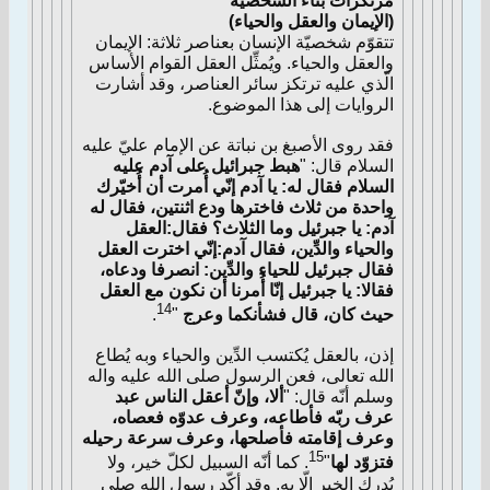
مرتكزات بناء الشخصيّة
(الإيمان والعقل والحياء)
تتقوّم شخصيّة الإنسان بعناصر ثلاثة: الإيمان
والعقل والحياء. ويُمثِّل العقل القوام الأساس
الّذي عليه ترتكز سائر العناصر، وقد أشارت
الروايات إلى هذا الموضوع.
فقد روى الأصبغ بن نباتة عن الإمام عليّ عليه
السلام قال: "
هبط جبرائيل على آدم عليه
السلام فقال له: يا آدم إنّي أُمرت أن أُخيّرك
واحدة من ثلاث فاخترها ودع اثنتين، فقال له
آدم: يا جبرئيل وما الثلاث؟ فقال:العقل
والحياء والدِّين، فقال آدم:إنّي اخترت العقل
فقال جبرئيل للحياء والدِّين: انصرفا ودعاه،
فقالا: يا جبرئيل إنّا أُمرنا أن نكون مع العقل
14
حيث كان، قال فشأنكما وعرج
"
.
إذن، بالعقل يُكتسب الدِّين والحياء وبه يُطاع
الله تعالى، فعن الرسول صلى الله عليه واله
وسلم أنّه قال: "
ألا، وإنّ أعقل الناس عبد
عرف ربّه فأطاعه، وعرف عدوّه فعصاه،
وعرف إقامته فأصلحها، وعرف سرعة رحيله
15
فتزوّد لها
"
. كما أنّه السبيل لكلّ خير، ولا
يُدرك الخير إلّا به. وقد أكّد رسول الله صلى