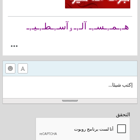
هـ,ـمـ,ـسـ,ـ آلـ,ـۅآسـ,ـطـ,ـيـ,ـ
إكتب شيئا...
التحقق