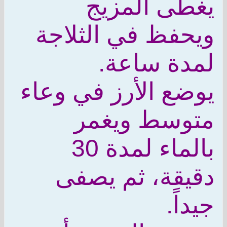
يغطى المزيج
ويحفظ في الثلاجة
لمدة ساعة.
يوضع الأرز في وعاء
متوسط ويغمر
بالماء لمدة 30
دقيقة، ثم يصفى
جيداً.