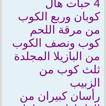
4 حبات هال
كوبان وربع الكوب
من مرقة اللحم
كوب ونصف الكوب
من البازيلا المجلدة
ثلث كوب من
الزبيب
رأسان كبيران من