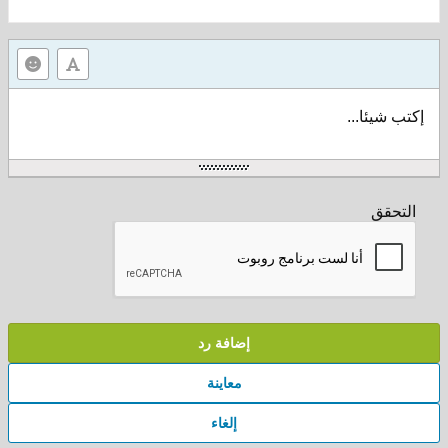
إكتب شيئا...
التحقق
إضافة رد
معاينة
إلغاء