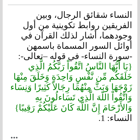
النساء شقائق الرجال، وبين
الفريقين روابط تكوينية من أول
وجودهما، أشار لذلك القرآن في
أوائل السور المسماة باسمهن
-سورة النساء- في قوله –تعالى-:
{يَا أَيُّهَا النَّاسُ اتَّقُواْ رَبَّكُمُ الَّذِي
خَلَقَكُم مِّن نَّفْسٍ وَاحِدَةٍ وَخَلَقَ مِنْهَا
زَوْجَهَا وَبَثَّ مِنْهُمَا رِجَالاً كَثِيرًا وَنِسَاء
وَاتَّقُواْ اللّهَ الَّذِي تَسَاءلُونَ بِهِ
وَالأَرْحَامَ إِنَّ اللّهَ كَانَ عَلَيْكُمْ رَقِيبًا}
النساء: 1.