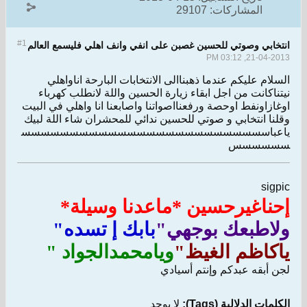
المشاركات:
29107
#1
انتخابي وصوتي للحسين غصبن على انفي وانف اهلي فليسمع العالم
21-04-2013, 03:12 PM
السلام عليكم عندما ذهبناالى الانتخابات البارحة اناواهلي
نيتناكانت من اجل ابقاء زيارة الحسين واللة لانطلب كهرباء
اوغازاونفط اوحصة ورفعنااصواتنا واصابعنا انا واهلي في البيت
وقلنا انتخابي و صوتي للحسين ندائي للمحشران شاء اللة لبيك
ياعباسسسسسسسسسسسسسسسسسسسسسسسسسس
سسسسسس
sigpic
إحناغيرحسين *ماعدنا وسيلة*
ولاطبعك بوجهي"
بابك إ تسده"
ياكاظم الغيظ"
ويامحمدالجواد "
لجن أبقه عبدكم وإنتم أسيادي
الكلمات الدلالية (Tags):
لا يوجد