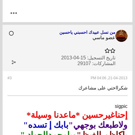
من نسل عبيدك احسبني ياحسين
عضو ماسي
تاريخ التسجيل:
15-04-2013
المشاركات:
29107
#3
21-04-2013, 04:06 PM
شكرااختي على مشاعرك
sigpic
إحناغيرحسين *ماعدنا وسيلة*
ولاطبعك بوجهي"
بابك إ تسده"
ياكاظم الغيظ"
ويامحمدالجواد "