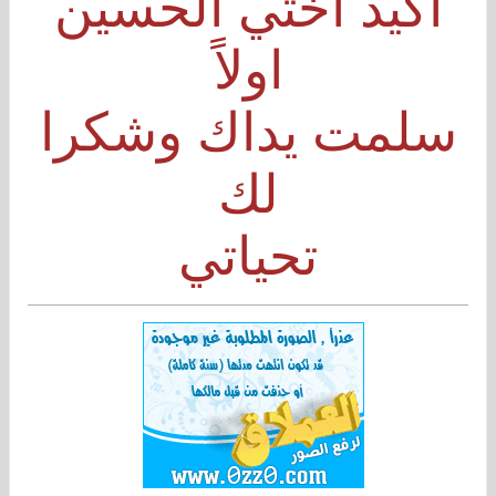
أكيد اختي الحسين
اولاً
سلمت يداك وشكرا
لك
تحياتي