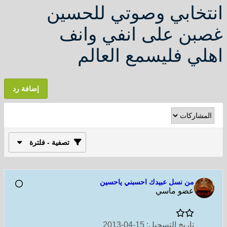
انتخابي وصوتي للحسين
غصبن على انفي وانف
اهلي فليسمع العالم
إضافة رد
تصفية - فلترة
من نسل عبيدك احسبني ياحسين
عضو ماسي
تاريخ التسجيل:
15-04-2013