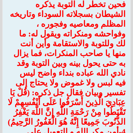
فحين تخطر له التوبة يذكره
الشيطان بسجلاته السوداء وتاريخه
المظلم ومعاصيه وفجوره ،
وفواحشه ومنكراته ويقول له: ما
لك وللتوبة والاستقامة وأين أنت
منها يا صاحب المنكرات، فما يزال
به حتى يحول بينه وبين التوبة وقد
نادي الله عباده بنداء واضح ليس
فيه لبس ولا غموض ولا يحتاج إلى
تفسير وبيان فقال جل ذكره: (قُلْ يَا
عِبَادِيَ الَّذِينَ أَسْرَفُوا عَلَى أَنْفُسِهِمْ لَا
تَقْنَطُوا مِنْ رَحْمَةِ اللَّهِ إِنَّ اللَّهَ يَغْفِرُ
الذُّنُوبَ جَمِيعًا إِنَّهُ هُوَ الْغَفُورُ الرَّحِيمُ)
4-أمن مكر الله و التعويل على