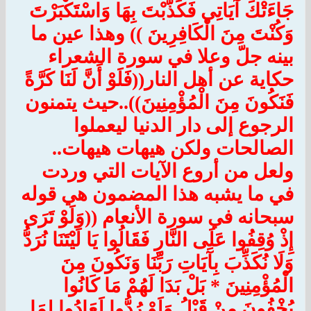
جَاءَتْكَ آَيَاتِي فَكَذَّبْتَ بِهَا وَاسْتَكْبَرْتَ
وَكُنْتَ مِنَ الْكَافِرِينَ )) وهذا عين ما
بينه جلّ وعلا في سورة الشعراء
حكاية عن أهل النار((فَلَوْ أَنَّ لَنَا كَرَّةً
فَنَكُونَ مِنَ الْمُؤْمِنِينَ))..حيث يتمنون
الرجوع إلى دار الدنيا ليعملوا
الصالحات ولكن هيهات هيهات..
ولعل من أروع الآيات التي وردت
في ما يشبه هذا المضمون هي قوله
سبحانه في سورة الأنعام ((وَلَوْ تَرَى
إِذْ وُقِفُوا عَلَى النَّارِ فَقَالُوا يَا لَيْتَنَا نُرَدُّ
وَلَا نُكَذِّبَ بِآَيَاتِ رَبِّنَا وَنَكُونَ مِنَ
الْمُؤْمِنِينَ * بَلْ بَدَا لَهُمْ مَا كَانُوا
يُخْفُونَ مِنْ قَبْلُ وَلَوْ رُدُّوا لَعَادُوا لِمَا