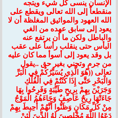
الإنسان ينسى كل شيء ويتجه
منقطعاً إلى الله تعالى ويقطع على
الله العهود والمواثيق المغلظة أن لا
يعود إلى سابق عهده من الغي
والباطل ولكن ما أن يرتفع عنه
البأس حتى ينقلب رأساً على عقب
بل وقد يعود إلى أسوأ مما كان عليه
من جرمٍ وتجني بغير حق ..يقول
تعالى ((هُوَ الَّذِي يُسَيِّرُكُمْ فِي الْبَرِّ
وَالْبَحْرِ حَتَّى إِذَا كُنْتُمْ فِي الْفُلْكِ
وَجَرَيْنَ بِهِمْ بِرِيحٍ طَيِّبَةٍ وَفَرِحُوا بِهَا
جَاءَتْهَا رِيحٌ عَاصِفٌ وَجَاءَهُمُ الْمَوْجُ
مِنْ كُلِّ مَكَانٍ وَظَنُّوا أَنَّهُمْ أُحِيطَ بِهِمْ
دَعَوُا اللَّهَ مُخْلِصِينَ لَهُ الدِّينَ لَئِنْ