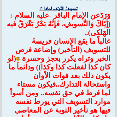
18-05-2013, 10:58 AM
تَسويفُ التَّوبَة.. لماذا ؟!
وَرَدَعن الإمام الباقر -عليه السلام-:
(إيّاكَ وَالتَّسويفِ، فَإنَّهُ بَحْرٌ يَغْرَقُ فيه
الهَلكى)..
غالباً ما يقع الإنسان فريسةً
للتسويف (التأخير) وإضاعة فرص
الخير وتراه يكرر بعجز وحسرة
(لو
كان كذا لفعلت كذا وكذا)) ودائماً ما
يكون ذلك بعد فوات الأوان
واستحالة التدارك..فيكون مستاء
لما فرط في حق نفسه.. ومن أسوأ
موارد التسويف التي يورط نفسه
فيها هو تأخير التوبة عن المعاصي