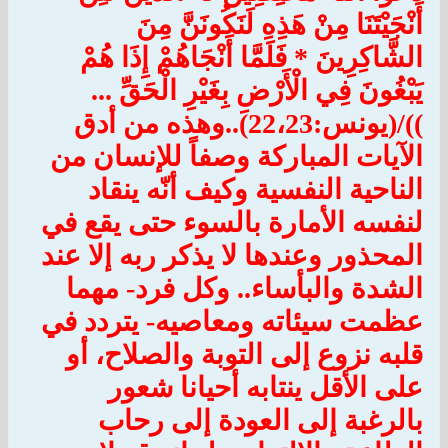
أَنْجَيْتَنَا مِنْ هَذِهِ لَنَكُونَنَّ مِنَ
الشَّاكِرِينَ * فَلَمَّا أَنْجَاهُمْ إِذَا هُمْ
يَبْغُونَ فِي الْأَرْضِ بِغَيْرِ الْحَقِّ ...
))/(يونس:22،23)..وهذه من أدق
الآيات المباركة وصفاً للإنسان من
الناحية النفسية وكيف أنّه ينقاد
لنفسه الأمارة بالسوء حتى يقع في
المحذور وعندها لا يذكر ربه إلا عند
الشدة والبأساء.. وكل فرد- مهما
عظمت سيئاته ومعاصيه- يتردد في
قلبه نزوع إلى التوبة والصلاح، أو
على الأقل ينتابه أحيانا شعور
بالرغبة إلى العودة إلى رحاب