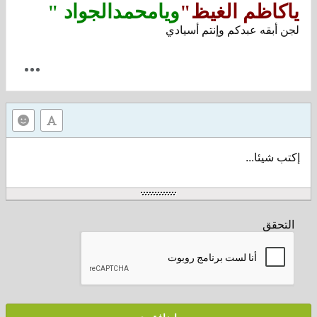
ياكاظم الغيظ"
ويامحمدالجواد "
لجن أبقه عبدكم وإنتم أسيادي
إكتب شيئا...
التحقق