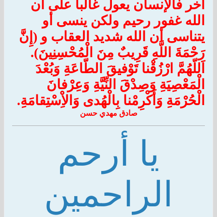
آخر فالإنسان يعول غالباً على أن
الله غفور رحيم ولكن ينسى أو
يتناسى أن الله شديد العقاب و (إِنَّ
رَحْمَةَ اللَّهِ قَرِيبٌ مِنَ الْمُحْسِنِينَ).
اَللّهُمَّ ارْزُقْنا تَوْفيقَ الطّاعَةِ وَبُعْدَ
الْمَعْصِيَةِ وَصِدْقَ النِّيَّةِ وَعِرْفانَ
الْحُرْمَةِ وَأَكْرِمْنا بِالْهُدى وَالاِْسْتِقامَةِ.
صادق مهدي حسن
يا أرحم
الراحمين