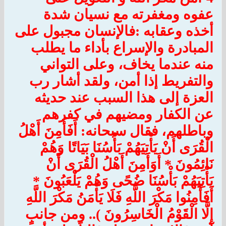
عفوه ومغفرته مع نسيان شدة
أخذه وعقابه :فالإنسان مجبول على
المبادرة والإسراع بأداء ما يطلب
منه عندما يخاف، وعلى التواني
والتفريط إذا أمن، ولقد أشار رب
العزة إلى هذا السبب عند حديثه
عن الكفار ومضيهم في كفرهم
وباطلهم، فقال سبحانه: أَفَأَمِنَ أَهْلُ
الْقُرَى أَنْ يَأْتِيَهُمْ بَأْسُنَا بَيَاتًا وَهُمْ
نَائِمُونَ * أَوَأَمِنَ أَهْلُ الْقُرَى أَنْ
يَأْتِيَهُمْ بَأْسُنَا ضُحًى وَهُمْ يَلْعَبُونَ *
أَفَأَمِنُوا مَكْرَ اللَّهِ فَلَا يَأْمَنُ مَكْرَ اللَّهِ
إِلَّا الْقَوْمُ الْخَاسِرُونَ ).. ومن جانبٍ