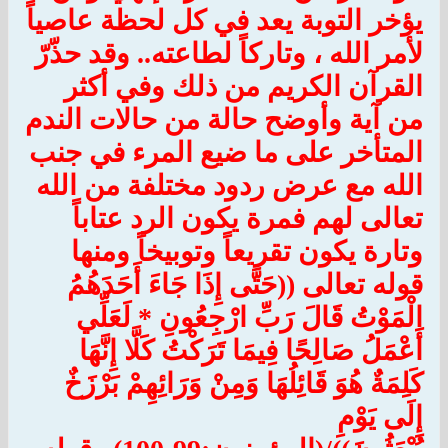
يؤخر التوبة يعد في كل لحظة عاصياً
لأمر الله ، وتاركاً لطاعته.. وقد حذّرّ
القرآن الكريم من ذلك وفي أكثر
من آية وأوضح حالة من حالات الندم
المتأخر على ما ضيع المرء في جنب
الله مع عرض ردود مختلفة من الله
تعالى لهم فمرة يكون الرد عتاباً
وتارة يكون تقريعاً وتوبيخاً ومنها
قوله تعالى ((حَتَّى إِذَا جَاءَ أَحَدَهُمُ
الْمَوْتُ قَالَ رَبِّ ارْجِعُونِ * لَعَلِّي
أَعْمَلُ صَالِحًا فِيمَا تَرَكْتُ كَلَّا إِنَّهَا
كَلِمَةٌ هُوَ قَائِلُهَا وَمِنْ وَرَائِهِمْ بَرْزَخٌ
إِلَى يَوْمِ