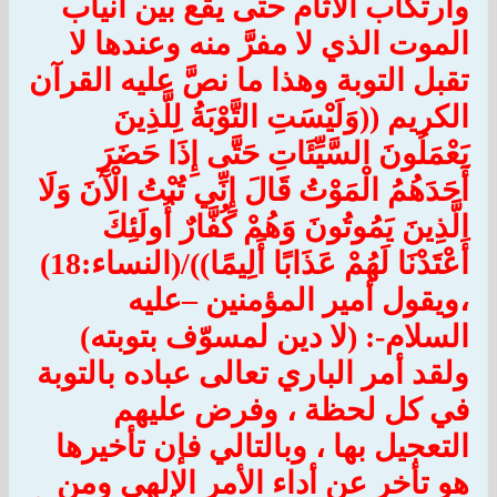
وارتكاب الآثام حتى يقع بين أنياب
الموت الذي لا مفرَّ منه وعندها لا
تقبل التوبة وهذا ما نصَّ عليه القرآن
الكريم ((وَلَيْسَتِ التَّوْبَةُ لِلَّذِينَ
يَعْمَلُونَ السَّيِّئَاتِ حَتَّى إِذَا حَضَرَ
أَحَدَهُمُ الْمَوْتُ قَالَ إِنِّي تُبْتُ الْآَنَ وَلَا
الَّذِينَ يَمُوتُونَ وَهُمْ كُفَّارٌ أُولَئِكَ
أَعْتَدْنَا لَهُمْ عَذَابًا أَلِيمًا))/(النساء:18)
،ويقول أمير المؤمنين –عليه
السلام-: (لا دين لمسوّف بتوبته)
ولقد أمر الباري تعالى عباده بالتوبة
في كل لحظة ، وفرض عليهم
التعجيل بها ، وبالتالي فإن تأخيرها
هو تأخر عن أداء الأمر الإلهي ومن