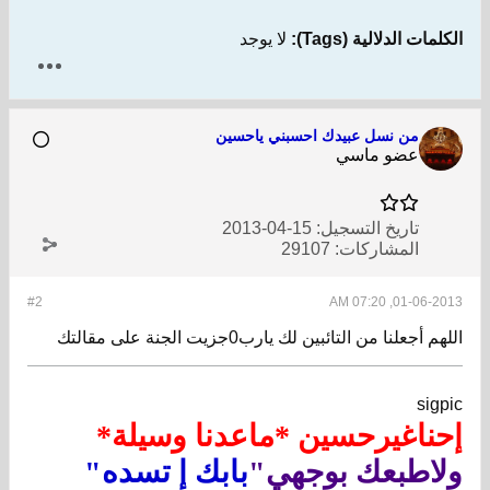
الكلمات الدلالية (Tags):
لا يوجد
من نسل عبيدك احسبني ياحسين
عضو ماسي
تاريخ التسجيل:
15-04-2013
المشاركات:
29107
#2
01-06-2013, 07:20 AM
اللهم أجعلنا من التائبين لك يارب0جزيت الجنة على مقالتك
sigpic
إحناغيرحسين *ماعدنا وسيلة*
ولاطبعك بوجهي"
بابك إ تسده"