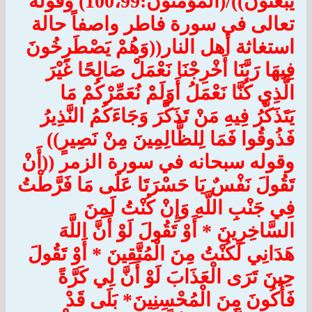
يُبْعَثُونَ))/(المؤمنون:100،99) وقوله
تعالى في سورة فاطر واصفاً حالة
استغاثة أهل النار((وَهُمْ يَصْطَرِخُونَ
فِيهَا رَبَّنَا أَخْرِجْنَا نَعْمَلْ صَالِحًا غَيْرَ
الَّذِي كُنَّا نَعْمَلُ أَوَلَمْ نُعَمِّرْكُمْ مَا
يَتَذَكَّرُ فِيهِ مَنْ تَذَكَّرَ وَجَاءَكُمُ النَّذِيرُ
فَذُوقُوا فَمَا لِلظَّالِمِينَ مِنْ نَصِيرٍ))
وقوله سبحانه في سورة الزمر ((أَنْ
تَقُولَ نَفْسٌ يَا حَسْرَتَا عَلَى مَا فَرَّطْتُ
فِي جَنْبِ اللَّهِ وَإِنْ كُنْتُ لَمِنَ
السَّاخِرِينَ * أَوْ تَقُولَ لَوْ أَنَّ اللَّهَ
هَدَانِي لَكُنْتُ مِنَ الْمُتَّقِينَ * أَوْ تَقُولَ
حِينَ تَرَى الْعَذَابَ لَوْ أَنَّ لِي كَرَّةً
فَأَكُونَ مِنَ الْمُحْسِنِينَ* بَلَى قَدْ