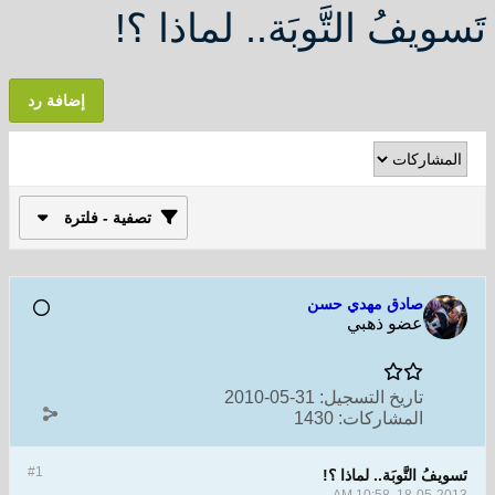
تَسويفُ التَّوبَة.. لماذا ؟!
إضافة رد
تصفية - فلترة
صادق مهدي حسن
عضو ذهبي
تاريخ التسجيل:
31-05-2010
المشاركات:
1430
#1
تَسويفُ التَّوبَة.. لماذا ؟!