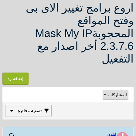
برامج تغيير الاى بى
المواقع
المحجوبةMask My IP
2.3.7.6 أخر اصدار مع
يل
إضافة رد
تصفية - فلترة
لودر