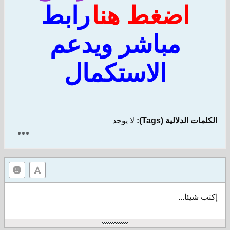
اضغط هنا
رابط
مباشر ويدعم
الاست
كمال
الية (Tags):
لا يوجد
...