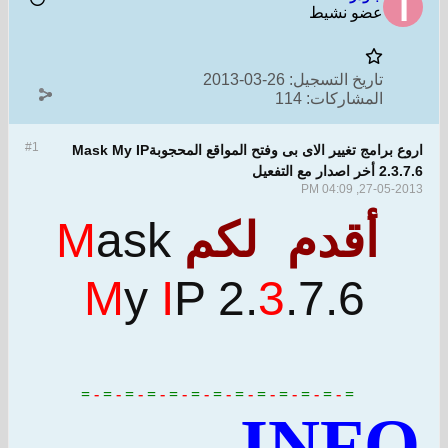
و نشيط
ريخ التسجيل:
26-03-2013
مشاركات:
114
#1
اروع برامج تغيير الاى بى وفتح المواقع المحجوبةMask My IP
27-0
M
ask
قدم لكم
M
y
I
P 2.
3
.7.6
=
-
=
-
=
-
=
-
=
-
=
-
=
-
=
-
=
-
=
-
=
-
=
-
=
IN