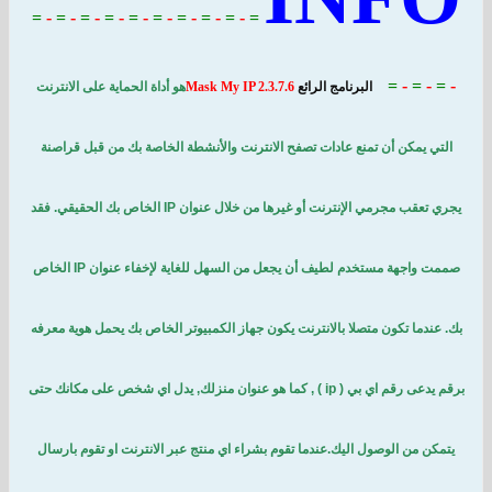
=
-
=
-
=
-
=
-
=
-
=
-
=
-
=
-
=
-
=
=
-
البرنامج الرائع
Mask My IP 2.3.7.6
هو أداة الحماية على الانترنت
ن أن تمنع عادات تصفح الانترنت والأنشطة الخاصة بك من قبل قراصنة
يجري تعقب مجرمي الإنترنت أو غيرها من خلال عنوان IP الخاص بك الحقيقي. فقد
صممت واجهة مستخدم لطيف أن يجعل من السهل للغاية لإخفاء عنوان IP الخاص
تكون متصلا بالانترنت يكون جهاز الكمبيوتر الخاص بك يحمل هوية معرفه
برقم يدعى رقم اي بي ( ip ) , كما هو عنوان منزلك, يدل اي شخص على مكانك حتى
الوصول اليك.عندما تقوم بشراء اي منتج عبر الانترنت او تقوم بارسال