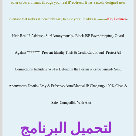
other cyber criminals through your real IP address. It has a nicely desi
interface that makes it incredibly easy to hide your IP address.
--------
Key
Hide Real IP Address
- Surf Anonymously
- Block ISP Eavesdropping
Against *******
- Prevent Identity Theft & Credit Card Fraud
- Prot
Connections Including Wi-Fi
- Defend in the Forum once be banned
Anonymous Emails
- Easy & Effective
- Auto/Manual IP Changing
- 100
Safe
- Compatible With Alot
لتحميل البرنامج