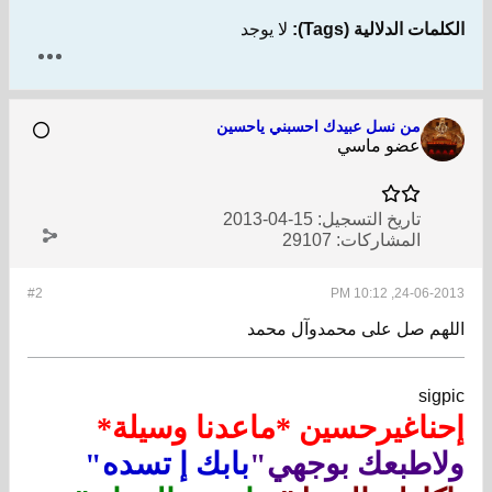
الكلمات الدلالية (Tags):
لا يوجد
من نسل عبيدك احسبني ياحسين
عضو ماسي
تاريخ التسجيل:
15-04-2013
المشاركات:
29107
#2
24-06-2013, 10:12 PM
اللهم صل على محمدوآل محمد
sigpic
إحناغيرحسين *ماعدنا وسيلة*
ولاطبعك بوجهي"
بابك إ تسده"