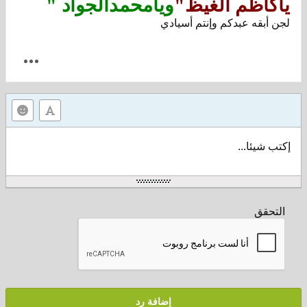
ياكاظم الغيظ"
ويامحمدالجواد "
لجن أبقه عبدكم وإنتم أسيادي
إكتب شيئا...
التحقق
إضافة رد