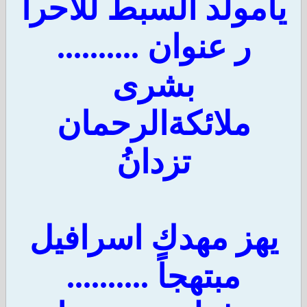
يامولد السبط للاحرا
ر عنوان ..........
بشرى
ملائكةالرحمان
تزدانُ
يهز مهدك اسرافيل
مبتهجاً ..........