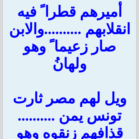
أميرهم قطرا ً فيه
انقلابهم ..........والابن
صار زعيما ً وهو
ولهانُ
ويل لهم مصر ثارت
تونس يمن ..........
قذافهم زنقوه وهو