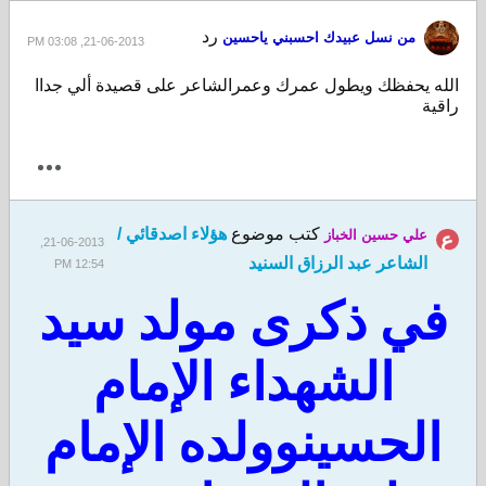
رد
من نسل عبيدك احسبني ياحسين
21-06-2013, 03:08 PM
الله يحفظك ويطول عمرك وعمرالشاعر على قصيدة ألي جداا
راقية
كتب موضوع
هؤلاء اصدقائي /
علي حسين الخباز
21-06-2013,
الشاعر عبد الرزاق السنيد
12:54 PM
في ذكرى مولد سيد
الشهداء الإمام
الحسينوولده الإمام