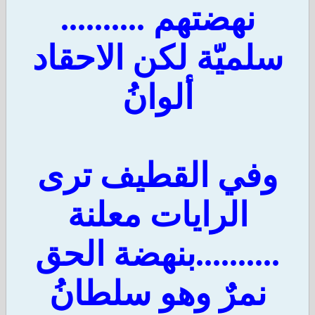
نهضتهم ..........
سلميّة لكن الاحقاد
ألوانُ
وفي القطيف ترى
الرايات معلنة
..........بنهضة الحق
نمرٌ وهو سلطانُ