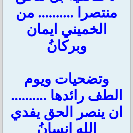
منتصرا .......... من
الخميني ايمان
وبركانُ
وتضحيات ويوم
الطف رائدها ..........
ان ينصر الحق يفدي
الله انسانُ