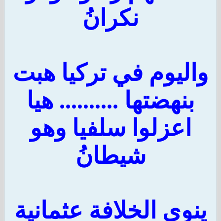
نكرانُ
واليوم في تركيا هبت
بنهضتها .......... هيا
اعزلوا سلفيا وهو
شيطانُ
ينوي الخلافة عثمانية