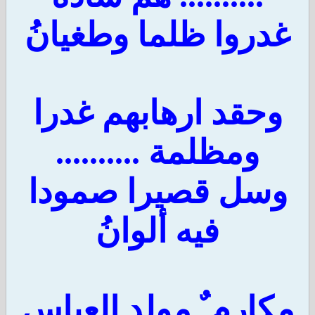
غدروا ظلما وطغيانُ
وحقد ارهابهم غدرا
ومظلمة ..........
وسل قصيرا صمودا
فيه ألوانُ
مكارم ٌ مولد العباس