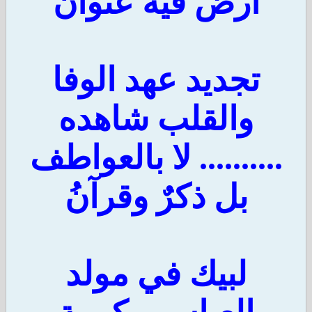
ارض فيه عنوانُ
تجديد عهد الوفا
والقلب شاهده
.......... لا بالعواطف
بل ذكرٌ وقرآنُ
لبيك في مولد