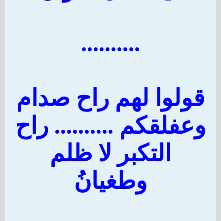
..........
قولوا لهم راح صدام
وعفلقكم .......... راح
التكبر لا ظلم
وطغيانُ