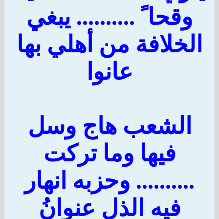
وقحا ً .......... يبغي
الخلافة من أهلي بها
عانوا
الشعب هاج وسل
فيها وما تركت
.......... وحزبه انهار
فيه الذل عنوانُ