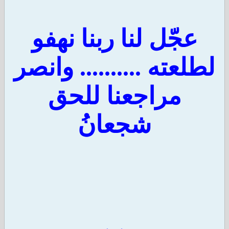
عجّل لنا ربنا نهفو
لطلعته .......... وانصر
مراجعنا للحق
شجعانُ