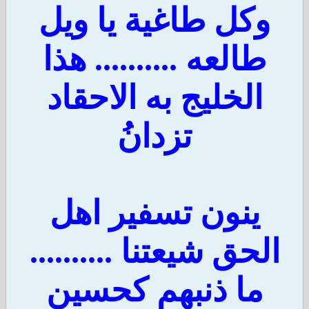
وكل طاغية يا ويل
طالعه .......... هذا
الخليج به الاحقاد
تزدانُ
ينون تسفير اهل
الحق شيعتنا ..........
ما ذنبهم كحسين