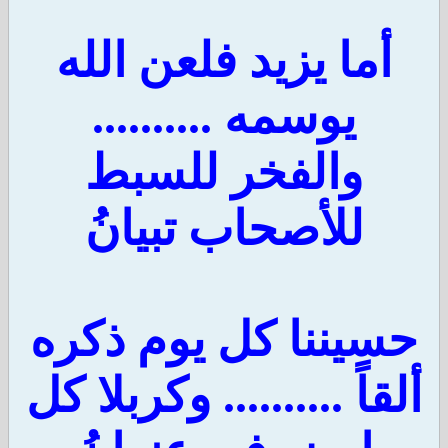
أما يزيد فلعن الله
يوسمه ..........
والفخر للسبط
للأصحاب تبيانُ
حسيننا كل يوم ذكره
ألقاً .......... وكربلا كل