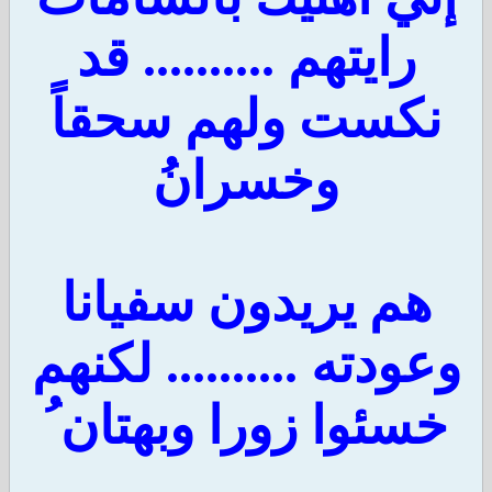
رايتهم .......... قد
نكست ولهم سحقاً
وخسرانُ
هم يريدون سفيانا
وعودته .......... لكنهم
خسئوا زورا وبهتان ُ