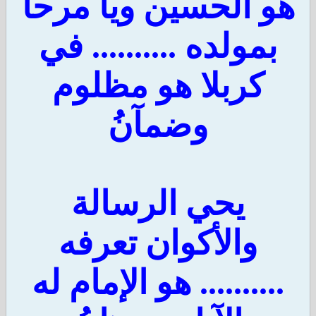
هو الحسين ويا مرحا
بمولده .......... في
كربلا هو مظلوم
وضمآنُ
يحي الرسالة
والأكوان تعرفه
.......... هو الإمام له