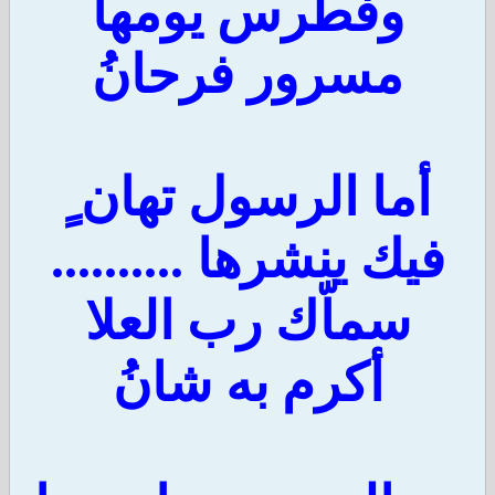
وفطرس يومها
مسرور فرحانُ
أما الرسول تهان ٍ
فيك ينشرها ..........
سماّك رب العلا
أكرم به شانُ