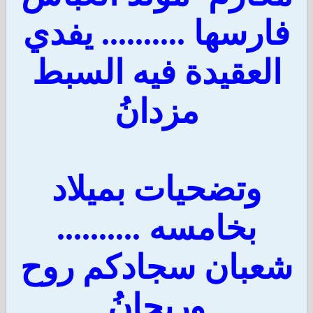
فارسها .......... يفدي
العقيدة فيه السبط
مزدانُ
وتضحيات بميلاد
بخامسه ..........
شعبان سجادكم روح
وريحانُ