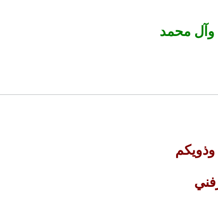
د وآل محمد
وذويكم
فني