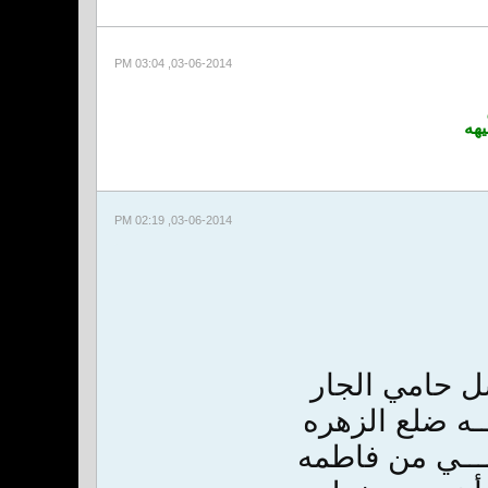
03-06-2014, 03:04 PM
يهه
03-06-2014, 02:19 PM
سل حامي الجار
ــه ضلع الزهره
ــــي من فاطمه