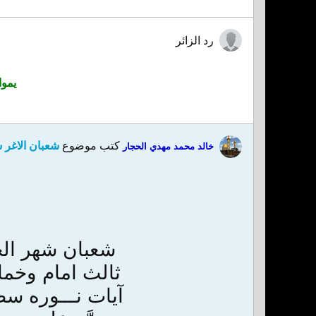
رد الزائر
يموا
كتب موضوع
شعبان الاغر 
خالد محمد مهدي الحجار
شعبان شهر الخي
ثالث امام وخماس
آيات نـــوره سط