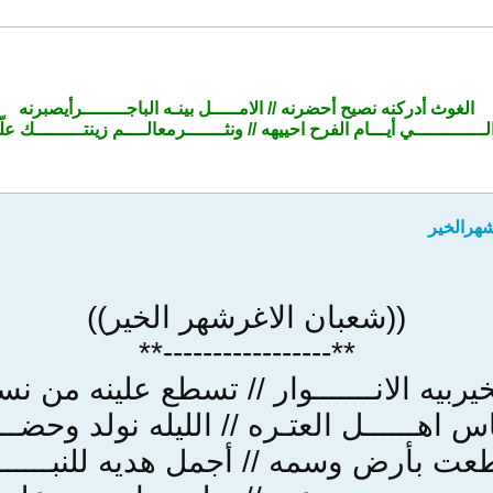
الغوث أدركنه نصيح أحضرنه // الامـــــل بينـه الباجــــــــرأيصبرنه
لـــــــــــــي أيـــام الفرح احييهه // ونثـــــــرمعالــــم زينتـــــــــك علّ
شهرالخير
((شعبان الاغرشهر الخير))
**-----------------**
ربيه الانـــــــوار // تسطع علينه من ن
 اهــــــل العتـره // الليله نولد وحضــ
عت بأرض وسمه // أجمل هديه للنبـــــ