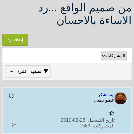
من صميم الواقع ...رد
الاساءة بالاحسان
إضافة رد
تصفية - فلترة
ايه الشكر
عضو ذهبي
تاريخ التسجيل:
26-02-2010
المشاركات:
1589