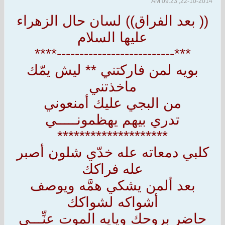
22-10-2014, 09:23 AM
(( بعد الفراق)) لسان حال الزهراء
عليها السلام
***--------------------------****
بويه لمن فاركتني ** ليش يمّك
ماخذتني
من البجي عليك أمنعوني
تدري بيهم يهظمونـــــي
********************
كلبي دمعاته عله خدّي شلون أصبر
عله فراكك
بعد ألمن يشكي همَّه ويوصف
أشواكه لشواكك
حاضر بروحك ويايه الموت عنِّـــي