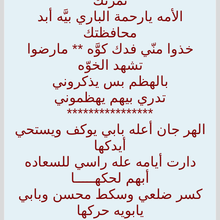
ثمرتك
الأمه يارحمة الباري بيَّه أبد
محافظتك
خذوا منّي فدك كوَّه ** مارضوا
تشهد الخوّه
بالهظم بس يذكروني
تدري بيهم يهظموني
****************
الهر جان أعله بابي يوكف ويستحي
أيدكها
دارت أيامه عله راسي للسعاده
أبهم لحكهـــــا
كسر ضلعي وسكط محسن وبابي
يابويه حركها