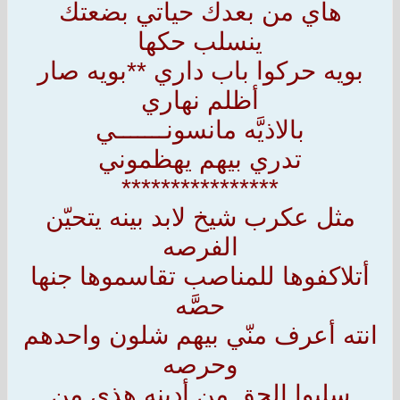
هاي من بعدك حياتي بضعتك
ينسلب حكها
بويه حركوا باب داري **بويه صار
أظلم نهاري
بالاذيَّه مانسونـــــــي
تدري بيهم يهظموني
****************
مثل عكرب شيخ لابد بينه يتحيّن
الفرصه
أتلاكفوها للمناصب تقاسموها جنها
حصَّه
انته أعرف منّي بيهم شلون واحدهم
وحرصه
سلبوا الحق من أدينه هذي من