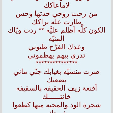
لاماعاكك
من رحت روحي خذتها وحس
طارت عله براكك
الكون كلَّه أظلم عليَّه ** ردت ويّاك
المنيّه
وعدك الفرَّح ظنوني
تدري بيهم يهظموني
***************
صرت منسيّه بغيابك جنّي ماني
بضعتك
أقنعة زيف الحقيقه بالسقيفه
خانتــــــك
شجرة الود والمحبه منها كطعوا