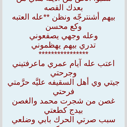
بعدك القصه
بيهم أشنترجّه ونظن **عله العتبه
وكع محسن
وعله وجهي يصفعوني
تدري بيهم يهظموني
****************
اعتب عله آيام عمري ماعرفتيني
وجرحتي
جيتي وي أهل السقيفه عليَّه حرَّمتي
فرحتي
غصن من شجرت محمد والغصن
بيدج كطعتي
سبب صرتي الحرك بابي وضلعي