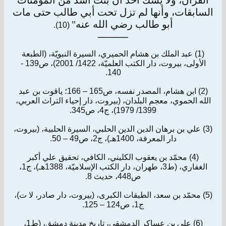
القرآن، ولا يشك أحد أن بنت أسد من المؤمنات
السابقات، وأنها لم تزل تحت أبي طالب حتى مات
أبو طالب رضي الله عنه"
.
(10)
ــــــــــــ
(1) عبد الملك بن هشام الحميري، السيرة النبويّة، (الطبعة
الأولى، بيروت، دار الكتب العلميّة، 1422/ 2001)، ص139 -
140.
(2) ابن هشام، المصدر نفسه، ص165 – 166؛ ياقوت بن عبد
الله الحموي، معجم البلدان، (بيروت، دار إحياء التراث العربي،
1399/ 1979)، ج4، ص345.
(3) علي بن برهان الدين الدين الحلبي، السيرة الحلبية، (بيروت،
دار المعرفة، 1400هـ)، ج2، ص49 – 50.
(4) محمّد بن يعقوب الكليني، الكافي، تحقيق علي أكبر
الغفاري، (ط3، طهران، دار الكتب الإسلاميّة، 1388هـ)، ج1،
ص448، حديث 8.
(5) محمّد بن سعد، الطبقات الكبرى، (بيروت، دار صادر، لا ت)،
ج1، ص124 – 125.
(6) علي بن عساكر الدمشقي، تاريخ مدينة دمشق، (ط1،