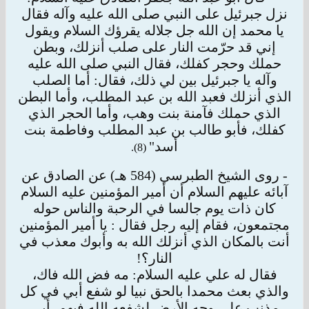
نزل جبرئيل على النبي صلى الله عليه وآله فقال
يا محمد إن الله جل جلاله يقرؤك السلام ويقول
إني قد حرّمت النار على صلب أنزلك، وبطن
حملك وحجر كفلك،
فقال النبي صلى الله عليه
وآله يا جبرئيل بين لي ذلك، فقال: أما الصلب
الذي أنزلك فعبد الله بن عبد المطلب، وأما البطن
الذي حملك فآمنة بنت وهب، وأما الحجر
الذي
كفلك، فأبو طالب بن عبد المطلب وفاطمة بنت
أسد"
(8).
- روى الشيخ الطبرسي (584 هـ) عن الصادق عن
آبائه عليهم السلام أن أمير المؤمنين عليه السلام
كان ذات يوم جالسا في الرحبة والناس حوله
مجتمعون،
فقام إليه رجل فقال : يا أمير المؤمنين
أنت بالمكان الذي أنزلك الله به وأبوك معذب في
النار؟!
فقال له علي عليه السلام: مه فض الله فاك،
والذي بعث محمدا بالحق نبيا لو شفع أبي في كل
مذنب على وجه الأرض لشفعه الله فيهم، أبي