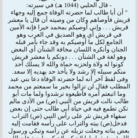
- قال الحلبي (1044 هـ) في سيرته:
" أن أبا طالب لما حضرته الوفاة جمع إليه وجهاء
قريش فأوصاهم وكان من وصيته أن قال يا معشر
قريش . . . وإني أوصيكم بمحمد خيرا فإنه الأمين
في قريش
أي وهو الصديق في العرب وهو
الجامع لكل ما أوصيكم به وقد جاء بأمر قبله
الجنان وأنكره اللسان مخافة الشنآن أي البغض
وهو لغة في الشنآن . . . دونكم يا
معشر قريش
كونوا له ولاة ولحزبه حماة والله لا يسلك أحد
منكم سبيله إلا رشد ولا يأخذ حد بهديه إلا سعد.
وفى لفظ آخر أنه لما حضرته الوفاة دعا بني عبد
المطلب فقال لن تزالوا بخير ما سمعتم من محمد
وما اتبعتم أمره فأطيعوه ترشدوا ولما مات أبو
طالب نالت
قريش من النبي (ص) من الأذى مالم
تكن تطمع فيه في حياة أبي طالب حتى إن بعض
سفهاء قريش نثر على رأس النبي (ص) التراب
فدخل(ص) بيته والتراب
على رأسه فقامت إليه
بعض بناته وجعلت تزيله عن رأسه وتبكي ورسول