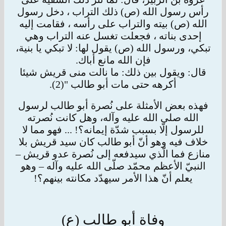
رأس رسول الله (ص) ذلك التراب ، دخل رسول
الله (ص) بيته
والتراب على رأسه ، فقامت إليه
إحدى بناته ، فجعلت تغسل عنه التراب وهي
تبكي، ورسول الله (ص) يقول لها: لا تبكي يا بنية،
فإن الله مانع أباك.
قال: ويقول بين ذلك: ما نالت منى قريش شيئا
أكرهه حتى مات أبو طالب "(2).
فهذه بعض الأمثلة على نُصرة أبو طالب لرسول
الله صلى الله عليه وآله، وهل كانت نُصرته
للرسول إلّا بسبب شدّة إيمانه؟! ... فهو مما لا
خلاف فيه وهو أنّ أبو طالب كان سيد قريش بلا
منازع فما الّذي سيدفعه إلى نُصرة عدو قريش –
النبيّ الأعظم محمّد صلّى الله عليه وآله – وهو
يعلم أنّ هذا الأمر سيهدّد مكانته بينهم؟!
وفاة أبو طالب (ع)