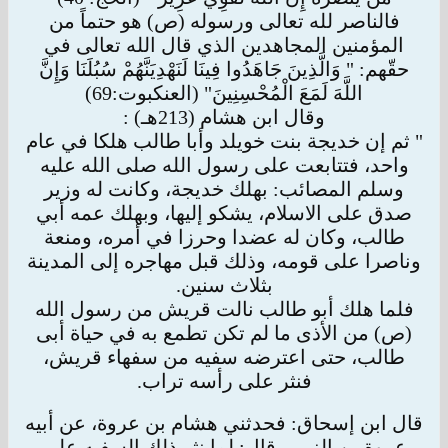
فالناصر لله تعالى ورسوله (ص) هو حتماً من
المؤمنين المجاهدين الذي قال الله تعالى في
حقّهم: " وَالَّذِينَ جَاهَدُوا فِينَا لَنَهْدِيَنَّهُمْ سُبُلَنَا وَإِنَّ
اللَّهَ لَمَعَ الْمُحْسِنِينَ" (
العنكبوت:69)
وقال ابن هشام (213هـ) :
" ثم إن خديجة بنت خويلد وأبا طالب هلكا في عام
واحد، فتتابعت على رسول الله صلى الله عليه
وسلم المصائب: بهلك خديجة، وكانت له وزير
صدق على
الاسلام، يشكو إليها، وبهلك عمه أبي
طالب، وكان له عضدا وحرزا في أمره، ومنعة
وناصرا على قومه، وذلك قبل مهاجره إلى المدينة
بثلاث سنين.
فلما هلك أبو طالب نالت قريش من رسول الله
(ص) من الأذى ما لم تكن تطمع به في حياة أبى
طالب، حتى اعترضه سفيه من سفهاء قريش،
فنثر على رأسه
تراب.
قال ابن إسحاق: فحدثني هشام بن عروة، عن أبيه
عروة بن الزبير، قال: لما نثر ذلك السفيه على