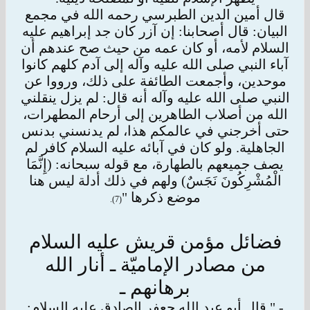
قال أمين الدين الطبرسي رحمه الله في مجمع
البيان: قال أصحابنا: إن آزر كان جد إبراهيم عليه
السلام لأمه، أو كان عمه من حيث صح عندهم أن
آباء النبي
صلى الله عليه وآله إلى آدم كلهم كانوا
موحدين، وأجمعت الطائفة على ذلك، ورووا عن
النبي صلى الله عليه وآله أنه قال: لم يزل ينقلني
الله من أصلاب الطاهرين
إلى أرحام المطهرات،
حتى أخرجني في عالمكم هذا، لم يدنسني بدنس
الجاهلية. ولو كان في آبائه عليه السلام كافر لم
يصف جميعهم بالطهارة، مع قوله سبحانه: (إِنَّمَا
الْمُشْرِكُونَ نَجَسٌ) ولهم في ذلك أدلة ليس هنا
موضع ذكرها "
(7).
فضائل مؤمن قريش عليه السلام
من مصادر الإماميّة ـ أنار الله
برهانهم ـ
- " قال أبو عبد الله جعفر الصادق عليه السلام: