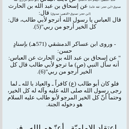
عن إسحاق بن عبد الله بن الحارث
صدوق+ابن حجر: ثقة عابد]
قال:
[ابن حجر: صدوق+الذهبي: صدوق]
قال العباس يا رسول الله أترجو لأبي طالب، قال:
كل الخير أرجو من ربي"(5).
- وروى ابن عساكر الدمشقي (571هـ) بإسنادٍ
حسن:
" عن إسحاق بن عبد الله بن الحارث عن العباس:
أنه سأل النبي (ص) ما ترجو لأبي طالب قال كل
الخير أرجو من ربي"
(6).
فلو كان أبو طالب (ع) كافراً ـ والعياذ با لله ـ لما
رجى رسول الله صلى الله عليه وآله له كل الخير،
وحتماً أنّ كل الخير المرجو لأبو طالب عليه السلام
هو
دخوله الجنة.
إعتقاد الإماميّة ـ أعزّهم الله ـ في