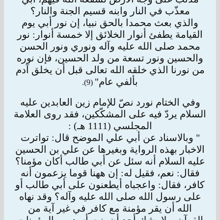
معذّب في النار وابنه
قسيم الجنة والنار؟
والذي بعث محمدا بالحق نبيا، إن نور أبي يوم
القيامة يطفئ أنوار الخلائق إلا خمسة أنوار: نور
محمد صلى الله عليه وآله ونوري ونور الحسن
والحسين ونور
تسعة من ولد الحسين، فإن نوره
من نورنا الذي خلقه الله تعالى قبل أن يخلق آدم
بألفي عام"
(9).
وفي الختام نورد نصّ للإمام زين العابدين عليه
السلام يردّ فيه على المشكّكين، فقد روى العلامة
المجلسي (1111 هـ) :
" وبالاسناد عن أبي علي الموضح قال: تواترت
الاخبار بهذه الرواية وبغيرها عن علي بن الحسين
عليه السلام أنه سئل عن أبي طالب أكان مؤمنا؟
فقال: نعم، فقيل له: إن ههنا قوما يزعمون أنه
كافر، فقال: واعجباه أيطعنون على أبي طالب أو
على رسول الله صلى الله عليه وآله؟ وقد نهاه
الله أن يقر مؤمنة
مع كافر في غير آية من