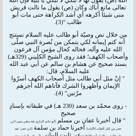
الله (ص) يقول لها لا تبكي لا تبكي يا بنية فإن الله
تعالى مانع أباك وكان (ص) يقول ما
نالت قريش
منى شيئا أكرهه أي أشد الكراهة حتى مات أبو
طالب "(3).
من خلال نص وصيّة أبو طالب عليه السلام نستنج
أنه كتم إيمانه لكي يتمكن من نُصرة النبي صلّى
الله عليه وآله، فحاله كحال مؤمن آل فرعون
وأصحاب الكهف؛
فقد روى الشيخ الكليني (329هـ)
بسند صحيح عن هشام بن سالم عن أبي عبد الله
عليه السلام، قال:
" إنّ مثل أبي طالب مثل أصحاب الكهف أسرّوا
الإيمان وأظهروا الشرك فآتاهم الله أجرهم
مرّتين" (4).
- روى محمّد بن سعد (230 هـ) في طبقاته بإسنادٍ
صحيح
" قال أخبرنا عفان بن مسلم
[أبو حاتم الرازي ثقة متقن متين+ابن
أخبرنا حماد بن سلمة
حجر من كبار الثقات الأثبات]
[ابن حجر: ثقة
عن ثابت البناني
عابد+الذهبي: الإمام أحد
الأعلام]
[أبو حاتم الرازي: ثقة