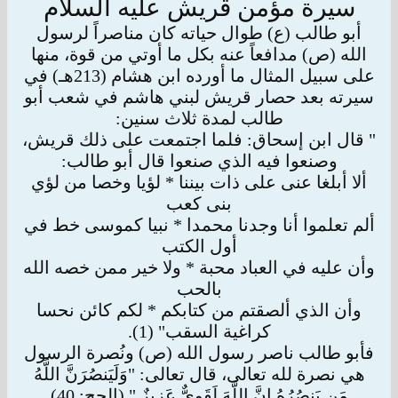
سيرة مؤمن قريش عليه السلام
أبو طالب (ع) طوال حياته كان مناصراً لرسول
الله (ص) مدافعاً عنه بكل ما أوتي من قوة، منها
على سبيل المثال ما أورده ابن هشام (213هـ) في
سيرته بعد
حصار قريش لبني هاشم في شعب أبو
طالب لمدة ثلاث سنين:
" قال ابن إسحاق: فلما اجتمعت على ذلك قريش،
وصنعوا فيه الذي صنعوا قال أبو طالب:
ألا أبلغا عنى على ذات بيننا * لؤيا وخصا من لؤي
بنى كعب
ألم تعلموا أنا وجدنا محمدا * نبيا كموسى خط في
أول الكتب
وأن عليه في العباد محبة * ولا خير ممن خصه الله
بالحب
وأن الذي ألصقتم من كتابكم * لكم كائن نحسا
كراغية السقب" (1).
فأبو طالب ناصر رسول الله (ص) ونُصرة الرسول
هي نصرة لله تعالى، قال تعالى: "وَلَيَنصُرَنَّ اللَّهُ
مَن يَنصُرُهُ إِنَّ اللَّهَ لَقَوِيٌّ عَزِيزٌ " (الحج: 40)