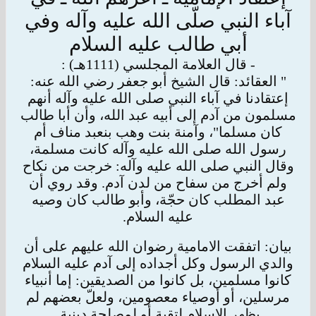
آباء النبي صلّى الله عليه وآله وفي
أبي طالب عليه السلام
- قال العلامة المجلسي (1111هـ) :
" العقائد: قال الشيخ أبو جعفر رضي الله عنه:
إعتقادنا في آباء النبي صلى الله عليه وآله أنهم
مسلمون من آدم إلى أبيه عبد الله، وأن أبا طالب
كان مسلما"، وآمنة
بنت وهب بنعبد مناف أم
رسول الله صلى الله عليه وآله كانت مسلمة،
وقال النبي صلى الله عليه وآله: خرجت من نكاح
ولم أخرج من سفاح من لدن آدم. وقد
روي أن
عبد المطلب كان حجّة، وأبو طالب كان وصيه
عليه السلام.
بيان: اتفقت الامامية رضوان الله عليهم على أن
والدي الرسول وكل أجداده إلى آدم عليه السلام
كانوا مسلمين، بل كانوا من الصديقين: إما أنبياء
مرسلين، أو
أوصياء معصومين، ولعلّ بعضهم لم
يظهر الإسلام لتقية أو لمصلحة دينية.