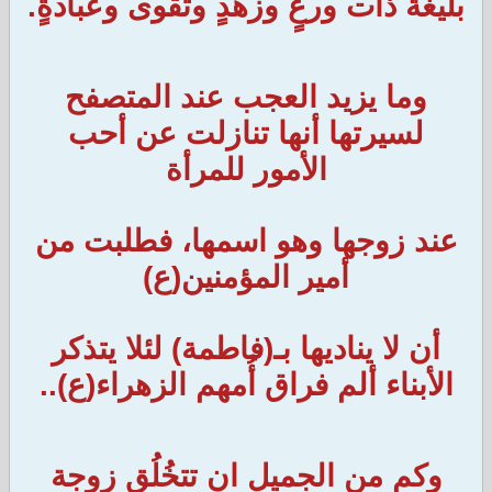
بليغةً ذات ورعٍ وزهدٍ وتقوى وعبادةٍ.
وما يزيد العجب عند المتصفح
لسيرتها أنها تنازلت عن أحب
الأمور للمرأة
عند زوجها وهو اسمها، فطلبت من
أمير المؤمنين(ع)
أن لا يناديها بـ(فاطمة) لئلا يتذكر
الأبناء ألم فراق أُمهم الزهراء(ع)..
وكم من الجميل ان تتخُلُق زوجة