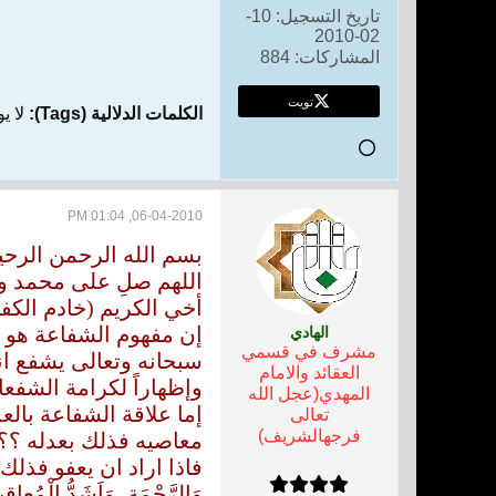
تاريخ التسجيل:
10-
02-2010
المشاركات:
884
تويت
الكلمات الدلالية (Tags):
لا ي
06-04-2010, 01:04 PM
بسم الله الرحمن الرحي
اللهم صلِ على محمد وا
أخي الكريم (خادم الكف
إن مفهوم الشفاعة هو ن
الهادي
مشرف في قسمي
سبحانه وتعالى يشفع ان
العقائد والامام
وإظهاراً لكرامة الشفعاء
المهدي(عجل الله
إما علاقة الشفاعة بالع
تعالى
فرجهالشريف)
معاصيه فذلك بعدله ؟؟ 
فاذا اراد ان يعفو فذلك راجع 
وَالرَّحْمَةِ، وَاَشَدُّ الْمُعاق