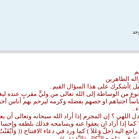
وجد
م
له الطاهرين
يل )أشكرك على هذا السؤال القيم .
وع من الوساطة إلى الله تعالى من وليٍّ مقربٍ عنده لي
اساً اجتباهم او خصهم بفضله وكرمه ليرحم بهم أناس آخر
 .
دل اللهي ؟ إن المجرم إذا أراد الله سبحانه وتعالى أن يع
كما إذا أراد ان يعفوا عنه ويسامحه فذلك بلطفه وإحسانه
اليه (جلَّ وَعَلاَ ) كما ورد في دعاء الافتتاح (( وَاَيْقَنْتُ اَنَّكَ
ِبينَ في مَوْضِعِ النَّكالِ وَالنَّقِمَةِ، ))