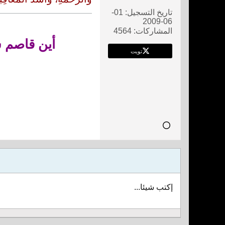
تاريخ التسجيل:
01-
06-2009
المشاركات:
4564
أين قاصم ش
تويت
إكتب شيئا...