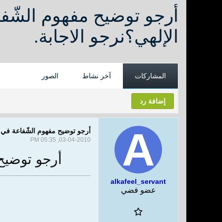
أرجو توضيح مفهوم الشّفاع
الإلهي؟نرجو الاجابة.
المشاركات
آخر نشاط
الصور
إضافة رد
أرجو توضيح مفهوم الشّفاعة في الد
03-04-2010, 05:35 PM
أرجو توضيح 
alkafeel_servant
عضو فضي