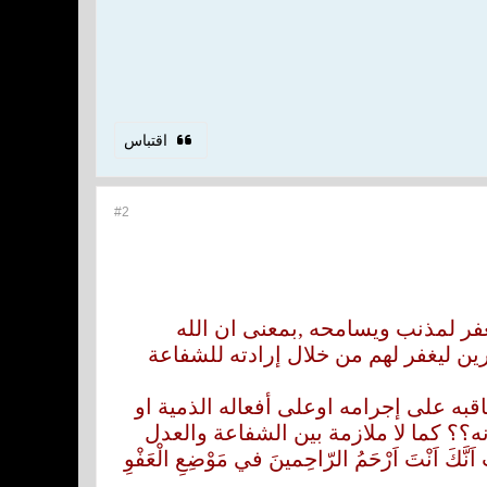
اقتباس
#2
غفر لمذنب ويسامحه ,بمعنى ان الله
ين ليغفر لهم من خلال إرادته للشفاعة
اقبه على إجرامه اوعلى أفعاله الذمية او
؟؟ كما لا ملازمة بين الشفاعة والعدل
 اَنْتَ اَرْحَمُ الرّاحِمينَ في مَوْضِعِ الْعَفْوِ