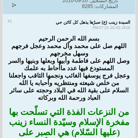
تاريخ التسجيل:
20-09-2010
المشاركات:
8285
#1
السيدة زينب (ع) صبرٌها يذهل كل كائن حي
01-02-2016, 07:23 PM
بسم الله الرحمن الرحيم
اللهم صل على محمد وآل محمد وعجل فرجهم
وسهل مخرجهم
وصل اللهم على فاطمة وأبيها وبعلها وبنيها والسر
المستودع فيها عدد ماأحاط به علمك
وعجل فرج يوسفها الغائب ونجمها الثاقب واجعلنا
من خلص شيعته ومنتظريه وأحبابه يا الله
السلام على بقية الله في البلاد وحجته على سائر
العباد ورحمة الله وبركاته
من النزعات الفذة التي تسلّحت بها
مفخرة الإسلام وسيّدة النساء زينب
(عليها السّلام) هي الصبر على