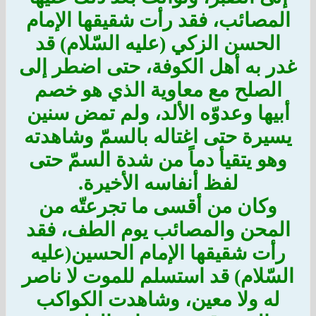
المصائب، فقد رأت شقيقها الإمام
الحسن الزكي (عليه السّلام) قد
غدر به أهل الكوفة، حتى اضطر إلى
الصلح مع معاوية الذي هو خصم
أبيها وعدوّه الألد، ولم تمض سنين
يسيرة حتى اغتاله بالسمّ وشاهدته
وهو يتقيأ دماً من شدة السمّ حتى
لفظ أنفاسه الأخيرة.
وكان من أقسى ما تجرعتّه من
المحن والمصائب يوم الطف، فقد
رأت شقيقها الإمام الحسين(عليه
السّلام) قد استسلم للموت لا ناصر
له ولا معين، وشاهدت الكواكب