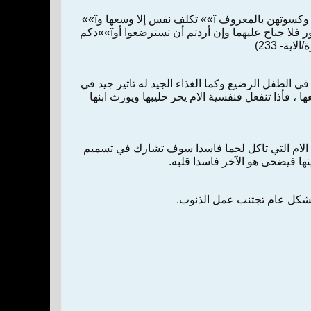
�� والوالدات يرضعن أوï»»دهن حولين كاملين لمن أراد ان يتم الرضاعة، و على المولود له رزقهن وكسوتهن بالمعروف ï»» تكلف نفس إلا وسعها وï»»
تضار والدة بولدها وï»» مولود له بولده وعلى الوارث مثل ذلك فإن أرادا فصالا عن تراض منهما وتشاور فلا جناح عليهما وإن أردتم أن تسترضعوا أوï»»دكم
ة- 233)
 يبديها الابوان لازمة ï»»ن اللبن له تاثير عجيب في الطفل الرضيع وكما الغذاء الجيد له تاثير جيد في
ها ، فأذا تنفعل فنفسية الام يحر حليبها ويورث ابنها
ا ان الام التي تاكل لحما فاسدا سوف تشارك في تسميم