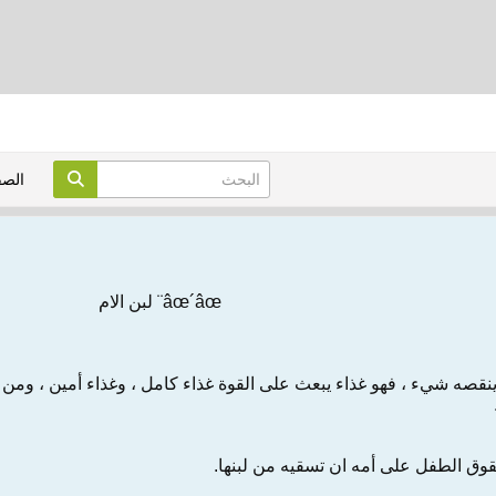
الص
âœ´âœ¨ لبن الام
بن الأم غذاء متكامل ï»» ينقصه شيء ، فهو غذاء يبعث على القوة غذاء كامل ، وغذاء 
ق الطفل على أمه ان تسقيه من لبنها.