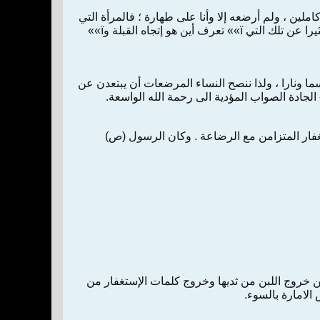
لين ، ولم أرضعه إلا وأنا على طهارة ؛ فالمرأة التي
تقوم الليل لتقف بين يدي الباري في صلاة وخشوع وتعطي ابنها لبنا وهي على بساط الصلاة تختلف كثيرا عن تلك التي ï»» تعرف أين هو إتجاه القبلة وï»»
تبط بالواحد الأحد ï»» يمكن ان ترضع ابنها الا سما ونارا ، ولذا ننصح النساء المرضعات أن يبتعدن عن
غفار المتزامن مع الرضاعة . وكان الرسول (ص)
امن خروج اللبن من ثديها وخروج كلمات الإستغفار من
الامارة بالسوء.