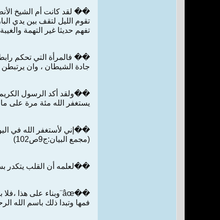
�� لقد كانت أم الشيخ الأنصا
تفهم حديثا غير التهمة والغيبة والنميمة ،فهذه ï»» 
جادة الشيطان ، وان يرتبطن بالله القدير المتعالي
��ولقد أكد الرسول الكريم (
يستغفر الله مئة مرة على ما 
��إني لأستغفر الله في اليو
(مجمع البيان:ج9ص102)
��لعلمه أن القلب يتكدر بسر
��âœ¨وبناء على هذا ،
فمها وتبدا ذلك باسم الله ال