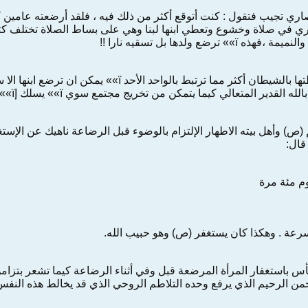
ري تجيب فتقول : كنت أتوقع أكثر من ذلك فيه ، فلقد أرضعته عامين كام
ترضع ولدها بل تسقيه نارا !!
�� فالمرأة التي تحكم رابطتها بالشيطان أكثر مما تر
 كيما يتمكن من تخريج مجتمع سوي ï»» يسلك إï»» الجادة الصواب المؤدية الى رحمة الله الواسعة.
ص) وأهل بيته الاطهار الإلتزام بالوضوء قبل الرضاعة ناهيك عن الإست
قال:
م مئة مرة
عة . وهكذا كان يستغفر (ص) وهو حبيب الله.
فلا بأس باستغفار المرأة المرضعة قبل وفي أثناء الرضاعة كيما تشعر بتز
رحمن الرحيم الذي يرفع وحده التلاطم الروحي الذي قد يخالط هذه النفس 