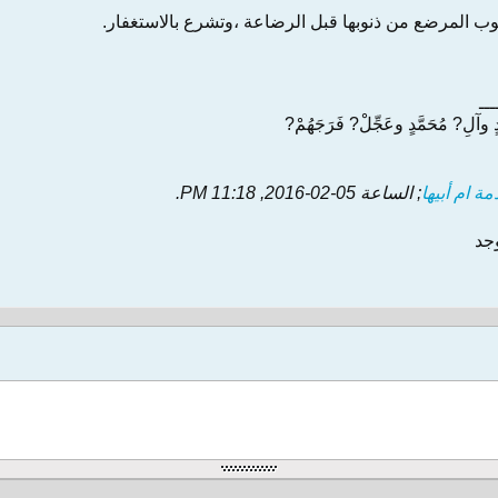
 المرضع من ذنوبها قبل الرضاعة ،وتشرع بالاستغفار.
ـــ
وآلِ? مُحَمَّدٍ وعَجِّلْ? فَرَجَهُمْ?
مة ام أبيها
; الساعة
05-02-2016, 11:18 PM
.
وجد