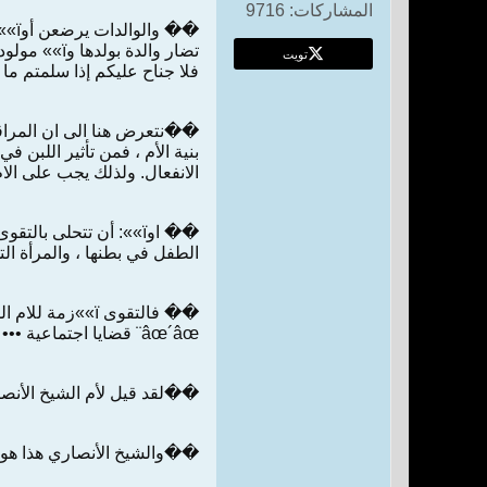
المشاركات:
9716
تويت
فلا جناح عليكم إذا سلمتم ما ات
بنية الأم ، فمن تأثير اللبن في
الانفعال. ولذلك يجب على الام
�� اوï»»: أن تتحلى ب
الطفل في بطنها ، والمرأة التي ï»» تخاف من ممارسة المعاصي تضحى ملوثة روحيا ،وبذلك يتأثر جنينها فيضحى هو الآخر ف
�� فالتقوى ï»»زمة للام المرضع . فعليها ان ï»» تتخذ من الغيبة حديثا لها وï»» تنم على الاخرين وبشكل عام تجتنب عمل الذنوب.
âœ´âœ¨ قضايا اجتماعية •••
��لقد قيل لأم الشيخ الأنصاري
��والشيخ الأنصاري هذا هو أحد