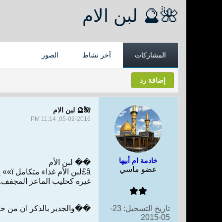
🌺🔮 لبن الام
المشاركات
آخر نشاط
الصور
إضافة رد
🌺🔮 لبن الام
05-02-2016, 11:14 PM
خادمة ام أبيها
�� لبن الأم
عضو ماسي
â‌£ل
غيره كحليب الماعز المجفف.
تاريخ التسجيل:
23-
��والجدير بالذكر ان من حقو
05-2015