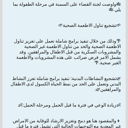
🎋واوصت لجنة القضاء على السمنة في مرحلة الطفولة بما
يلي 🎋
🌱تشجيع تناول الاطعمة الصحية🌱
🌴وذلك من خلال تنفيذ برامج شاملة تعمل على تعزيز تناول
الاطعمة الصحية والحد من تناول الاطعمة غير الصحية
والمشروبات السكرية من قبل الاطفال والمراهقين. وقد
يشمل الامر فرض ضرائب على هذه المشروبات والاطعمة
الغير صحية.🌴
🌿تشجيع النشاطات البدنية: تنفيذ برامج شاملة تعزز النشاط
البدني وتعمل على الحد من نمط الحياة الكسول لدى الاطفال
والمراهقين🌿.
👶زيادة الوعي في فترة ما قبل الحمل ومرحلة الحمل:👶
👦والمقصود هنا هو دمج وتعزيز الارشاد للوقاية من الامراض
غير المعدية مع التوجيهات الحالية التي تشمل فترة ما قبل