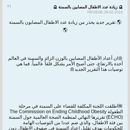
#1
🔮 زيادة عدد الاطفال المصابين بالسمنة 🔮
09-02-2016, 09:08 PM
🌎 تقرير جديد يحذر من زيادة عدد الاطفال المصابون بالسمنة
🌎
🌼ان أعداد الأطفال المصابين بالوزن الزائد والسمنة في العالم
آخذة بالارتفاع، حتى أصبح الأمر يشكل قلقاً عالمياً. فما هي
توصيات هذا التقرير الجديد🌼
🌺اطلقت اللجنة المكلفة للقضاء على السمنة في مرحلة
الطفولة The Commission on Ending Childhood Obesity
(ECHO) تقريرها النهائي لمنظمة الصحة العالمية حول السمنة
بين فئة الاطفال، والذي ضم عددا من التوصيات الهامة
للحكومات بهدف تقليل اعداد السمنة في صفوف الاطفال دون