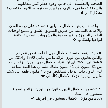
الصحية والتعليمية، الى جانب وجود خطر كبير لمعاناتهم
بالسمنة لاحقا في حياتهم، مما يهدد صحتهم وحالتهم الاقتصادية
بشكل كبير.🌲
🍀وللاسف يعيش الاطفال حاليا ببيئة تساعد على زيادة الوزن
والاصابة بالسمنة، عن طريق التسويق الشيق والممتع لوجبات
الطعام الجاهزة والغير صحية والمشروبات السكرية بكافة
انواعها واشكالها.🍀
🍁حيث ارتفعت نسبة الاطفال دون الخامسة من عمرهم
والذين يعانون من الوزن الزائد ما بين عامي 1990 و2014 من
4.8% الى 6.1%، اي ان اعداد الاطفال ذوي الوزن الزائد ارتفع
من 31 مليون الى 41 مليون طفلا، علما ان هذا العدد تضاعف
لدى الدول ذات الدخل المنخفض من 7.5 مليون طفلا الى 15.5
مليون. ويتوزع هؤلاء الاطفال كالتالي:🍁
🍂48% من الاطفال الذين يعانون من الوزن الزائد والسمنة
يعيشون في اسيا.
25% من هؤلاء الاطفال يعيشون في افريقيا.🍂