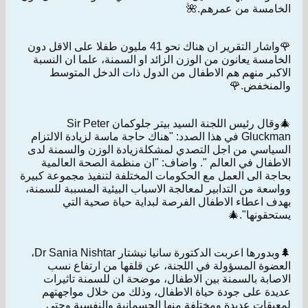
الخامسة من عمرهم.🌺
🌹واشار التقرير ان هناك نحو 41 مليون طفلا على الاقل دون
الخامسة يعانون من الوزن الزائد او السمنة، علما ان النسبة
الاكبر منهم هم الاطفال من الدول ذات الدخل المتوسط
والمنخفض.🌹
🎄وقال رئيس اللجنة السيد بيتر جلوكمان Sir Peter
Gluckman في هذا الصدد: "هناك حاجة ماسة لزيادة الالتزام
السياسي من اجل التصدي لمشكلةزيادة الوزن والسمنة لدى
الاطفال في العالم ". واضاف: "ان منظمة الصحة العالمية
بحاجة الى العمل مع الحكومات المختلفة لتنفيذ مجموعة كبيرة
وواسعة من التدابير لمعالجة الاسباب البيئية المسببة للسمنة،
بهدف اعطاء الاطفال الفرصة لبداية حياة صحية التي
يستحقونها".🎄
🌲وبدورها اعربت الدكتورة سانيا نيشتار Dr Sania Nishtar،
العضوة المسؤولة في اللجنة، عن قلقها من ارتفاع نسب
الاصابة بالسمنة بين الاطفال، موضحة ان للسمنة تاثيرات
عديدة على جودة حياة الاطفال، وذلك من خلال مواجهتهم
لمعيقات عديدة ومختلفة منها الجسمانية والنفسية وحتى