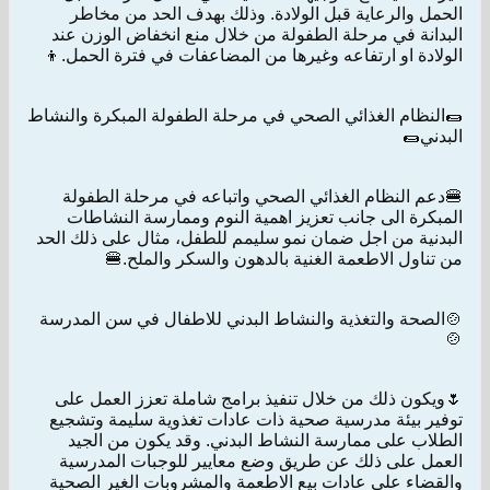
الحمل والرعاية قبل الولادة. وذلك بهدف الحد من مخاطر
البدانة في مرحلة الطفولة من خلال منع انخفاض الوزن عند
الولادة او ارتفاعه وغيرها من المضاعفات في فترة الحمل.👦
🌯النظام الغذائي الصحي في مرحلة الطفولة المبكرة والنشاط
البدني🌯
🍔دعم النظام الغذائي الصحي واتباعه في مرحلة الطفولة
المبكرة الى جانب تعزيز اهمية النوم وممارسة النشاطات
البدنية من اجل ضمان نمو سليمم للطفل، مثال على ذلك الحد
من تناول الاطعمة الغنية بالدهون والسكر والملح.🍔
🍲الصحة والتغذية والنشاط البدني للاطفال في سن المدرسة
🍲
🌷ويكون ذلك من خلال تنفيذ برامج شاملة تعزز العمل على
توفير بيئة مدرسية صحية ذات عادات تغذوية سليمة وتشجيع
الطلاب على ممارسة النشاط البدني. وقد يكون من الجيد
العمل على ذلك عن طريق وضع معايير للوجبات المدرسية
والقضاء على عادات بيع الاطعمة والمشروبات الغير الصحية