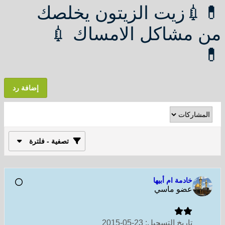
💊💉زيت الزيتون يخلصك
من مشاكل الامساك 💉
💊
إضافة رد
تصفية - فلترة
خادمة ام أبيها
عضو ماسي
تاريخ التسجيل:
23-05-2015