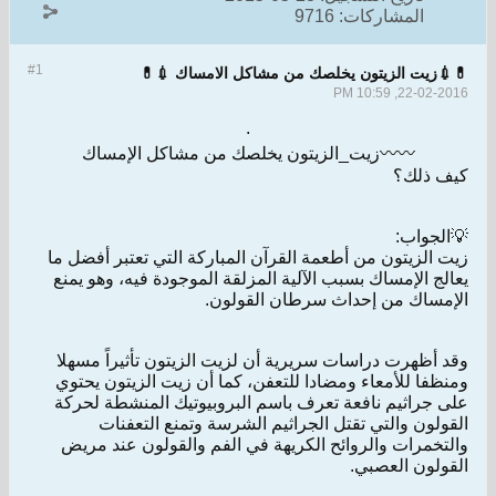
المشاركات:
9716
#1
💊💉زيت الزيتون يخلصك من مشاكل الامساك 💉💊
22-02-2016, 10:59 PM
.
〰〰زيت_الزيتون يخلصك من مشاكل الإمساك
كيف ذلك؟
💡الجواب:
زيت الزيتون من أطعمة القرآن المباركة التي تعتبر أفضل ما
يعالج الإمساك بسبب الآلية المزلقة الموجودة فيه، وهو يمنع
الإمساك من إحداث سرطان القولون.
وقد أظهرت دراسات سريرية أن لزيت الزيتون تأثيراً مسهلا
ومنظفا للأمعاء ومضادا للتعفن، كما أن زيت الزيتون يحتوي
على جراثيم نافعة تعرف باسم البروبيوتيك المنشطة لحركة
القولون والتي تقتل الجراثيم الشرسة وتمنع التعفنات
والتخمرات والروائح الكريهة في الفم والقولون عند مريض
القولون العصبي.