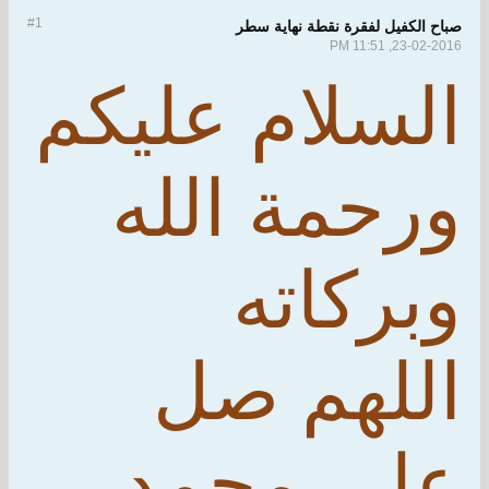
#1
صباح الكفيل لفقرة نقطة نهاية سطر
23-02-2016, 11:51 PM
السلام عليكم
ورحمة الله
وبركاته
اللهم صل
على محمد