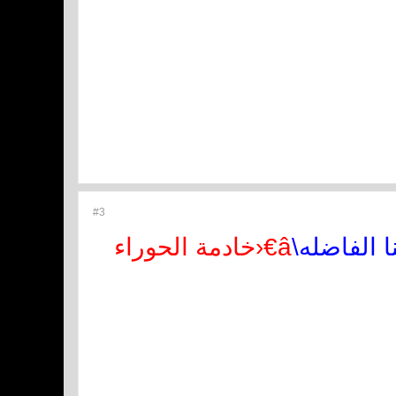
#3
 الفاضله\
â€‹خادمة الحوراء