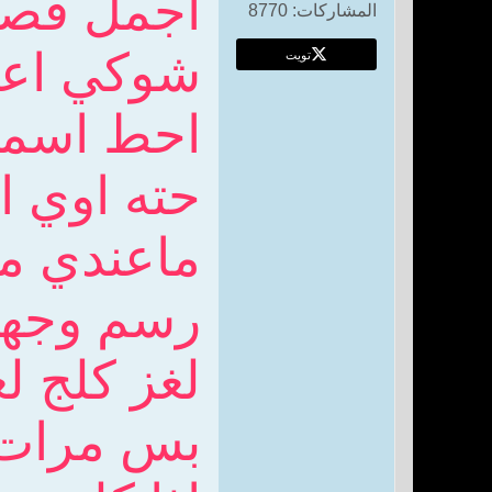
اجمل قصيد
المشاركات:
8770
شوكي اعلي
تويت
احط اسمج 
حته اوي ا
ماعندي مك
رسم وجهج
لغز كلج لغ
بس مرات 