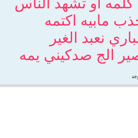
 كلمه او تشهد الناس
ذب مابيه اكتمه
باري نعبد الغير
صير الج صدكيني يمه
وجد