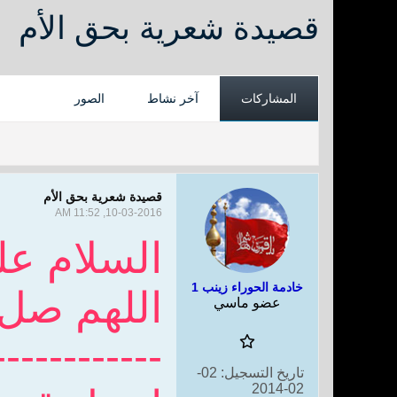
قصيدة شعرية بحق الأم
المشاركات
آخر نشاط
الصور
قصيدة شعرية بحق الأم
10-03-2016, 11:52 AM
السلام عل
خادمة الحوراء زينب 1
اللهم صل
عضو ماسي
------------
تاريخ التسجيل:
02-
02-2014