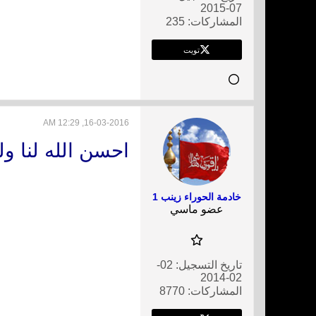
07-2015
المشاركات:
235
تويت
16-03-2016, 12:29 AM
احسن الله لنا ول
خادمة الحوراء زينب 1
عضو ماسي
تاريخ التسجيل:
02-
02-2014
المشاركات:
8770