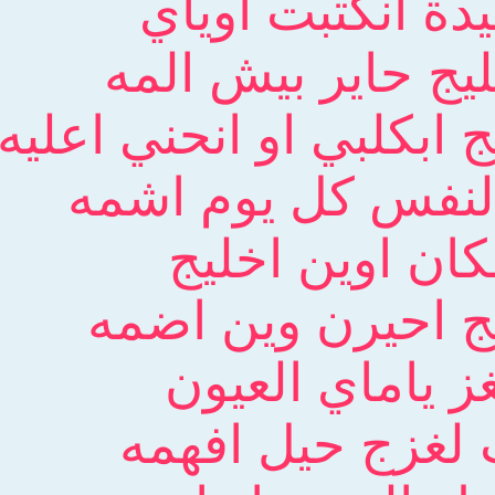
ة انكتبت اوياي
ج حاير بيش المه
ابكلبي او انحني اعليه
لنفس كل يوم اشمه
ان اوين اخليج
 احيرن وين اضمه
ز ياماي العيون
لغزج حيل افهمه