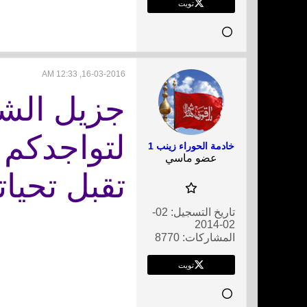
تويت
16-03-2016, 12:33 AM
جزيل الشك
لتواجدكم 
خادمة الحوراء زينب 1
عضو ماسي
تقبل تحيا
تاريخ التسجيل:
02-
02-2014
المشاركات:
8770
تويت