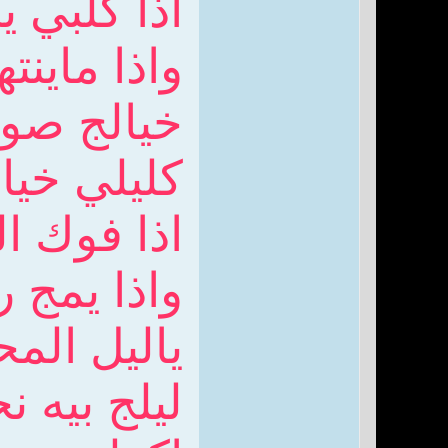
اذا كلبي ي
واذا ماين
خيالج صور
كليلي خيا
اذا فوك ال
واذا يمج 
ياليل المح
ليلج بيه 