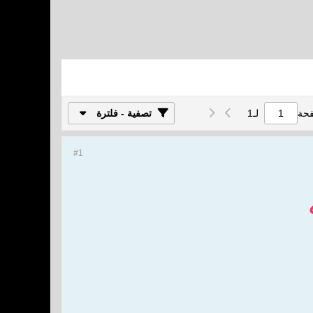
فحة
لـ
1
تصفية - فلترة
#1