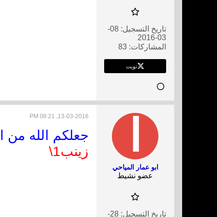
تاريخ التسجيل:
08-
03-2016
المشاركات:
83
تويت
13-03-2016, 08:21 PM
جعلكم الله من ال
زينب1\
ابو عمار المياحي
عضو نشيط
تاريخ التسجيل:
28-