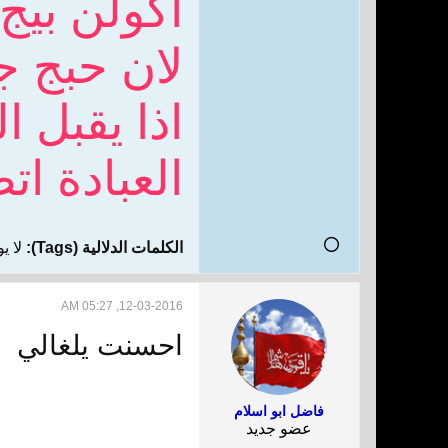
اكولن بيج
لان حبج ج
اذا يقبل ال
العبادة ات
الكلمات الدلالية (Tags):
لا ي
12-03-2016, 05:27 AM
احسنت يلغالي
فاضل ابو اسلام
عضو جديد