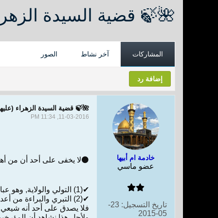
🌺🍃 قضية السيدة الزهرا
المشاركات
آخر نشاط
الصور
إضافة رد
🌺🍃 قضية السيدة الزهراء (علي
11-03-2016, 11:34 PM
خادمة ام أبيها
⚫لا يخفى على أحد أن من أهمّ
عضو ماسي
✔(1) التولي والولاية, وهو عبارة عن موالاة أولياء الله واتباعهم وجعلهم القدوة في كل الأمور.
✔(2) التبري والبراءة من أعداء الله, سواء في ذلك بالعلن أو الخفية, بالجنان واللسان.
تاريخ التسجيل:
23-
فلا يصدق على أحد أنه شيعي إذ
05-2015
ولأجل هذا نشاهد أن المؤرخين