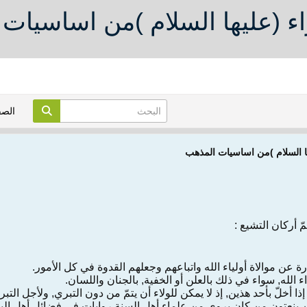
ء (عليها السلام )من اساسيات
الص
ها السلام )من اساسيات المذهب
 أركان التشيع :
ا أخلّ بأحد هذين, إذ لا يمكن للولاء أن يتمّ من دون التبري, ولأجل الت
 ينعتون من كان يروي من علماء أهل السنة روايات في فضائل أهل البيت 