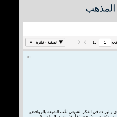
 المذهب
فحة
لـ
1
تصفية - فلترة
#1
بري والبراءة في الفكر الشيعي لقّب الشيعة بالروافض,
: ((شيعي بلا رفض )) أو (( يتشيع بلا رفض )).