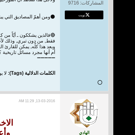
المشاركات:
9716
تويت
⚫ومن أهمّ المصاديق التي يبت
🔴فالذين يشككون ـ أيّاً من 
فقط, من دون تبري, وذلك لأ
وبعد هذا كلّه, يمكن للقارئ
أم أنها مجرد مسائل تاريخية ؟
➖➖➖➖➖
الكلمات الدلالية (Tags):
لا ي
13-03-2016, 11:29 AM
الاخ
وأع
الهادي