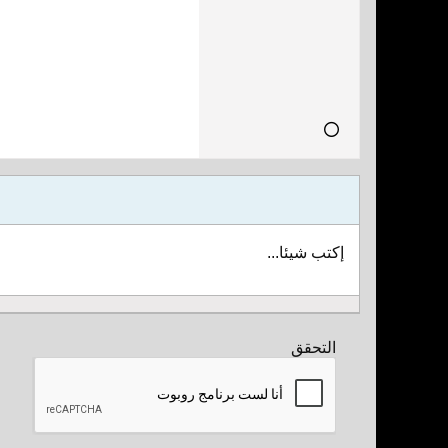
إكتب شيئا...
التحقق