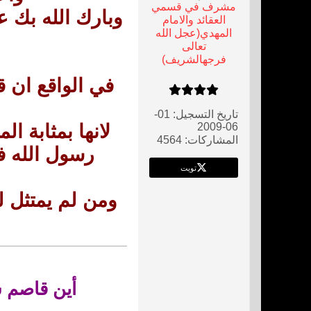
مشرف في قسمي
وبارك الله بك ع
العقائد والامام
المهدي(عجل الله
تعالى
فرجهالشريف)
في الواقع ان ق
تاريخ التسجيل:
01-
06-2009
لانها بمثابة ا
المشاركات:
4564
رسول الله ف
تويت
ومن لم يمتثل ل
أين قاصم ش