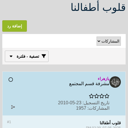
قلوب أطفالنا
إضافة رد
تصفية - فلترة
يازهراء
مشرفة قسم المجتمع
تاريخ التسجيل:
23-05-2010
المشاركات:
1957
#1
قلوب أطفالنا