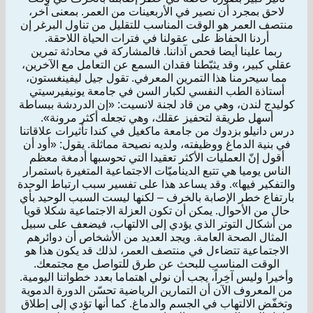
لاحق بمجرد أن نصير في الأربعينات من العمر. بمعنى آخر،
منتصف العمر هو الوقت المناسب للتقليل من تناول البرغر إن
أردنا الحفاظ على عقولنا في فترات الحياة اللاحقة.
ربما علينا أيضا فحص آذاننا. فالمشاركة في محادثة تمرين
عقلي كبير، وقد يثبّطنا فقدان السمع عن التعامل مع الآخرين،
مما سيحرمنا هذا التمرين المعرفي. تقول جيل ليفينغستون،
أستاذة الطب النفسي لكبار السن في جامعة يونيفيرسيتي
كوليدج لندن، وهي من قاد لجنة لانسيت: «إن الدردشة ببساطة
أسهل طريقة لتحفيز عقلك، وهي تجعله أكثر مرونة».
درس دانيلو بزدوك من جامعة ماكغيل في كندا تأثيرات علاقاتنا
في بنية الدماغ ووظيفته، ولديه نصيحة مماثلة. يقول: «أود أن
أقول إنّ العمليات الأكثر تعقيدا التي تحوسبها أدمغة معظم
الناس يوميا هي تتبع الديناميّات الاجتماعية المتغيرة باستمرار
والتفكير فيها». وقد يساعد هذا على تفسير سبب ارتباط الوحدة
بارتفاع خطر الإصابة بالخرف – لكنها ليست السبب الوحيد بأي
حال من الأحوال. يمكن أن تكون العزلة الاجتماعية شكلا قويا
من أشكال التوتر الذي يؤدي إلى الالتهاب، فيضعف على سبيل
المثال الصحة العامة. ويجد العديد من الأشخاص أن دوائرهم
الاجتماعية تتضاءل في منتصف العمر، لذلك قد يكون هذا هو
الوقت المناسب للبحث عن طرق للتواصل مع مجتمعك.
وأخيرا وليس آخِراً، يجب أن نولي اهتماما بعدد خطواتنا اليومية.
من المعروف الآن أن التمارين الرياضية تحسّن الدورة الدموية
وتخفّض الالتهاب في الجسم والدماغ. كما أنها تؤدي إلى إطلاق