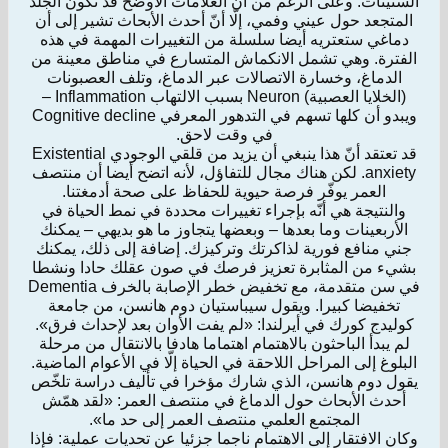
الستينات. وعلى الرغم من أن العلامات الأوضح قد تكون الجلد
المتجعد حول عيني وفمي، إلّا أنّ أحدث الأبحاث تشير إلى أن
دماغي ستعتريه أيضا سلسلة من التغييرات المهمة في هذه
الفترة. وهي تشمل الانكماش المتسارع في مناطق معينة من
الدماغ، وخسارة الاتصالات عبر الدماغ، وتلف العصبونات
(الخلايا العصبية) Neuron بسبب الالتهاب Inflammation –
ويبدو أن كلها تسهم في التدهور المعرفي Cognitive decline
في وقت لاحق.
قد تعتقد أنّ هذا ينبغي أن يزيد من قلقي الوجودي Existential
anxiety. لكن هناك مجال للتفاؤل، لأنه اتضح أيضا أن منتصف
العمر يوفّر فرصة حيوية للحفاظ على صحة أدمغتنا.
والنتيجة هي أنّه بإجراء تغييرات محددة في نمط الحياة في
الأربعينات وما بعدها – وبعضها يتجاوز ما هو بديهي – يمكنك
جني منافع فورية لذاكرتك وتركيزك. إضافة إلى ذلك، يمكنك
بشيء من المثابرة تعزيز فرصك في صون عقلك حادا ونشطا
في سن متقدمة، مع تخفيض خطر الإصابة بالخرف Dementia
تخفيضا كبيرا. ويقول سيباستيان دوم هانسن، من جامعة
كوليدج كورك في أيرلندا: «لم يفت الأوان بعد لإحداث فرق».
لم يبدأ الباحثون بالاهتمام اهتماما هادفا بالانتقال من مرحلة
البلوغ إلى المراحل اللاحقة في الحياة إلّا في الأعوام الماضية.
يقول دوم هانسن، الذي شارك مؤخرا في تأليف دراسة تلخّص
أحدث الأبحاث حول الدماغ في منتصف العمر: «لقد همّش
المجتمع العلمي منتصف العمر إلى حد ما».
وكان الافتقار إلى الاهتمام ناجما جزئيا عن تحديات عملية: فإذا