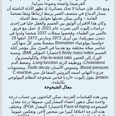
العرضية) واضحة وضوحا متزايدا.
ومع ذلك، فإن جيناتنا لا تحدّد مصائرنا، إذ تظهر الأدلة الناشئة أن
مسار الدماغ في منتصف العمر يرتبط ارتباطا وثيقا بصحتنا
العامة – والتي يمكن تعديلها بعوامل نمط الحياة.
وكان هذا الاقتران الوثيق بين الجسم والعقل جليا في إحدى
دراسات إليوت التي نشرت عام 2021. إذ عمل مع فريق
عالمي من العلماء، وفحصوا سجلات 1037 شخصا ولدوا في
دنيدن بنيوزيلندا، بين أبريل 1972 ومارس 1973. انتقوا 19
«واسما بيولوجيا» Biomarker منفصلا يشير كلّ منها إلى
عناصر صحّة مختلفة مع تقدمنا في السنّ، مثل مؤشر كتلة
الجسم Body mass index (اختصارا: المؤشّر BMI)، ونسبة
الورك إلى الخصر Hip-to-waist ratio، والكوليسترول
Cholesterol، ووظيفة الرئة Lung function، وضغط الدم
Blood pressure، وتسوس الأسنان Tooth decay، ومستويات
جزيء التهابي اسمه البروتين المتفاعل سي C-reactive
protein. يقول إليوت: «أردنا قياس شيخوخة النظام البيولوجي
بكامله».
معدّل الشيخوخة
ومن هذه القياسات الفردية، تمكن الباحثون من حساب درجة
واحدة تمثّل تدهور أعضاء المشاركين، سموها درجة معدل
الشيخوخة Pace of Aging (اختصارا: المعدل POA). وتختلف
هذه الدرجة اختلافا كبيرا من شخص لآخر، وتعكس عموما