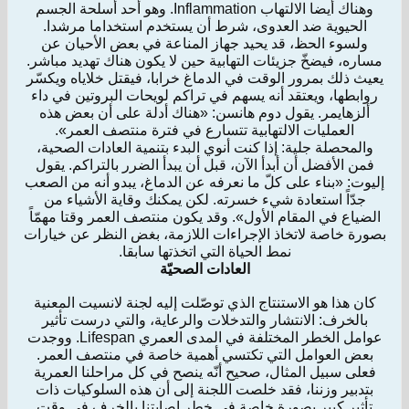
وهناك أيضا الالتهاب Inflammation. وهو أحد أسلحة الجسم
الحيوية ضد العدوى، شرط أن يستخدم استخداما مرشدا.
ولسوء الحظ، قد يحيد جهاز المناعة في بعض الأحيان عن
مساره، فيضخّ جزيئات التهابية حين لا يكون هناك تهديد مباشر.
يعيث ذلك بمرور الوقت في الدماغ خرابا، فيقتل خلاياه ويكسّر
روابطها، ويعتقد أنه يسهم في تراكم لويحات البروتين في داء
ألزهايمر. يقول دوم هانسن: «هناك أدلة على أن بعض هذه
العمليات الالتهابية تتسارع في فترة منتصف العمر».
والمحصلة جلية: إذا كنت أنوي البدء بتنمية العادات الصحية،
فمن الأفضل أن أبدأ الآن، قبل أن يبدأ الضرر بالتراكم. يقول
إليوت: «بناء على كلّ ما نعرفه عن الدماغ، يبدو أنه من الصعب
جدّاً استعادة شيء خسرته. لكن يمكنك وقاية الأشياء من
الضياع في المقام الأول». وقد يكون منتصف العمر وقتا مهمّاً
بصورة خاصة لاتخاذ الإجراءات اللازمة، بغض النظر عن خيارات
نمط الحياة التي اتخذتها سابقا.
العادات الصحيّة
كان هذا هو الاستنتاج الذي توصّلت إليه لجنة لانسيت المعنية
بالخرف: الانتشار والتدخلات والرعاية، والتي درست تأثير
عوامل الخطر المختلفة في المدى العمري Lifespan. ووجدت
بعض العوامل التي تكتسي أهمية خاصة في منتصف العمر.
فعلى سبيل المثال، صحيح أنّه ينصح في كل مراحلنا العمرية
بتدبير وزننا، فقد خلصت اللجنة إلى أن هذه السلوكيات ذات
تأثير كبير بصورة خاصة في خطر إصابتنا بالخرف في وقت