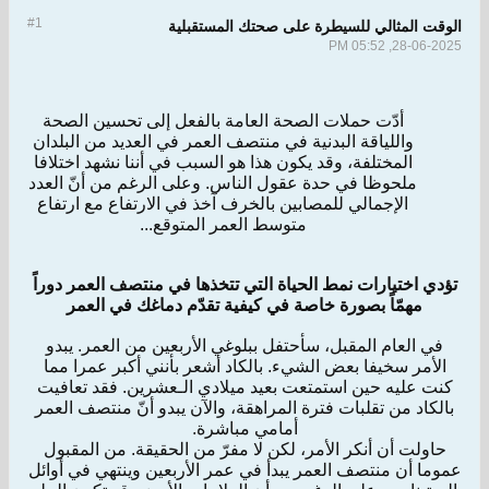
#1
الوقت المثالي للسيطرة على صحتك المستقبلية
28-06-2025, 05:52 PM
أدّت حملات الصحة العامة بالفعل إلى تحسين الصحة
واللياقة البدنية في منتصف العمر في العديد من البلدان
المختلفة، وقد يكون هذا هو السبب في أننا نشهد اختلافا
ملحوظا في حدة عقول الناس. وعلى الرغم من أنّ العدد
الإجمالي للمصابين بالخرف آخذ في الارتفاع مع ارتفاع
متوسط العمر المتوقع...
تؤدي اختيارات نمط الحياة التي تتخذها في منتصف العمر دوراً
مهمّاً بصورة خاصة في كيفية تقدّم دماغك في العمر
في العام المقبل، سأحتفل ببلوغي الأربعين من العمر. يبدو
الأمر سخيفا بعض الشيء. بالكاد أشعر بأنني أكبر عمرا مما
كنت عليه حين استمتعت بعيد ميلادي الـعشرين. فقد تعافيت
بالكاد من تقلبات فترة المراهقة، والآن يبدو أنّ منتصف العمر
أمامي مباشرة.
حاولت أن أنكر الأمر، لكن لا مفرّ من الحقيقة. من المقبول
عموما أن منتصف العمر يبدأ في عمر الأربعين وينتهي في أوائل