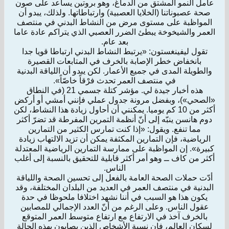
عامل النمو المشتق من الدماغ، وهو بروتين يساعد على صون
صحة عصبوناتنا (الخلايا العصبية) وارتباطاتها. ولذلك، يبدو أن
المواظبة على مستوى مرض من النشاط البدني في منتصف
العمر والشيخوخة يبطئ الضرر العصبي الذي يتراكم عادة عاما
بعد عام.
تقول ليفينغستون: «يرتبط النشاط البدني ارتباطا قويا جدا
بانخفاض خطر الإصابة بالخرف في المتابعات القصيرة
والطويلة المدى في جميع الأعمار. لكن يبدو أن اللياقة البدنية
في منتصف العمر تحدث فرْقاً خاصّاً».
هذه أخبار جيدة لي. مؤشر كتلة جسمي 21 (في النطاق
«الصحي»)، وبفضل مرونة جدول عملي فإنني أمشي أو أركض
أكثر من 10 كم يوميا. يمكنني أن أحاول زيادة هذا النشاط، لكن
دوم هانسن ينبّه إلى أنّ أنظمة التمرين المفرطة قد تضرّ أكثر
مما تنفع. ويقول: «إذا كنت تمارس الكثير من التمارين
الرياضية، فإن التمارين المكثفة يمكن أن تزيد الالتهاب زيادة
كبيرة». إن المواظبة على ممارسة التمارين الرياضية المعتدلة
أكثر من كاف ــ وهو أمر أكثر قابلية للتحقيق بالنسبة إلى أغلب
الناس.
أدّت حملات الصحة العامة بالفعل إلى تحسين الصحة واللياقة
البدنية في منتصف العمر في العديد من البلدان المختلفة، وقد
يكون هذا هو السبب في أننا نشهد اختلافا ملحوظا في حدة
عقول الناس. وعلى الرغم من أنّ العدد الإجمالي للمصابين
بالخرف آخذ في الارتفاع مع ارتفاع متوسط العمر المتوقع
لسكان العالم، فإن نسبة الأشخاص الذين يصابون بهذه الحالة