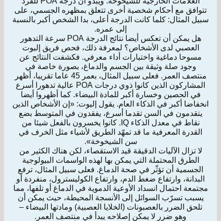
العلامات الخارجية للشيخوخة. ويبدو أن درجة POA للفرد
تتوافق مع أحكام شخصية أخرى تتعلق بمظهره الجسمي، على
سبيل المثال: كلما كانت الدرجة أعلى، بدا الشخص أكبر بالنسبة
إلى عمره.
هل يمكن أن تعكس أيضا نتائج الدرجة POA سرعة التدهور
العصبي لدى الأشخاص؟ لمعرفة ذلك، فحص فريق إليوت
مسوحا دماغية واختبارات أداء معرفي. فكشفت النتائج عن
وجود صلة وثيقة بين الجسم والدماغ، بصورة خاصة في
منتصف العمر. فعلى سبيل المثال، بعمر 45 عاما تقريبا، أظهر
المشاركون الذين كانوا ذوي درجات POA عالية تدهورا أسرع
في الحصين وخسارة أكبر للمادة البيضاء. كما أظهروا أيضا
انخفاضا أكبر في الذكاء العام. يقول إليوت: «إن الأشخاص الذين
يتقدمون في السن تقدما أسرع، يفقدون في المتوسط بضع
نقاط في معدل الذكاء IQ. كانوا يخسرون بالفعل شيئا من
القدرة المعرفية ما قد تمهّد الطريق لأشياء مثل الخرف في
سن الشيخوخة».
لا تزال الآليات الدقيقة قيد الاستقصاء، لكن هناك الكثير من
الطرق المحتملة التي يمكن بها لهذه الواسمات البيولوجية
الجسمية أن تؤثّر في صحة الدماغ. فعلى سبيل المثال، ترفع
البدانة، وارتفاع ضغط الدم، وارتفاع الكوليسترول، منفردة أو
مجتمعة احتمال انسداد الأوعية الدموية في الدماغ أو تلفها، مما
يسبب تسرّب السوائل إلى الأنسجة المحيطة، حيث يمكن أن
تلحق الضرر بالعصبونات (الخلايا العصبية) ومادتها البيضاء –
وهو ضرر لا يمكن إصلاحه يبدأ في منتصف العمر.