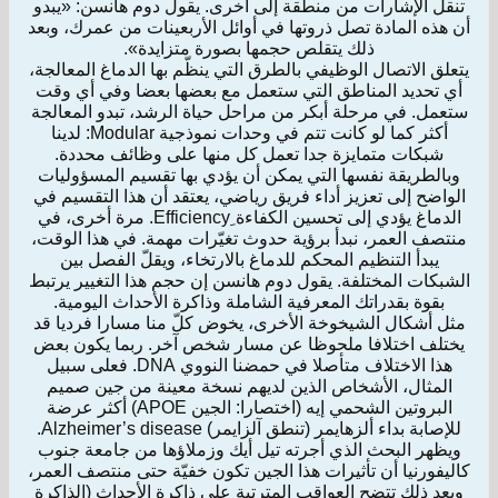
تنقل الإشارات من منطقة إلى أخرى. يقول دوم هانسن: «يبدو
أن هذه المادة تصل ذروتها في أوائل الأربعينات من عمرك، وبعد
ذلك يتقلص حجمها بصورة متزايدة».
يتعلق الاتصال الوظيفي بالطرق التي ينظّم بها الدماغ المعالجة،
أي تحديد المناطق التي ستعمل مع بعضها بعضا وفي أي وقت
ستعمل. في مرحلة أبكر من مراحل حياة الرشد، تبدو المعالجة
أكثر كما لو كانت تتم في وحدات نموذجية Modular: لدينا
شبكات متمايزة جدا تعمل كل منها على وظائف محددة.
وبالطريقة نفسها التي يمكن أن يؤدي بها تقسيم المسؤوليات
الواضح إلى تعزيز أداء فريق رياضي، يعتقد أن هذا التقسيم في
الدماغ يؤدي إلى تحسين الكفاءة ِEfficiency. مرة أخرى، في
منتصف العمر، نبدأ برؤية حدوث تغيّرات مهمة. في هذا الوقت،
يبدأ التنظيم المحكم للدماغ بالارتخاء، ويقلّ الفصل بين
الشبكات المختلفة. يقول دوم هانسن إن حجم هذا التغيير يرتبط
بقوة بقدراتك المعرفية الشاملة وذاكرة الأحداث اليومية.
مثل أشكال الشيخوخة الأخرى، يخوض كلّ منا مسارا فرديا قد
يختلف اختلافا ملحوظا عن مسار شخص آخر. ربما يكون بعض
هذا الاختلاف متأصلا في حمضنا النووي DNA. فعلى سبيل
المثال، الأشخاص الذين لديهم نسخة معينة من جين صميم
البروتين الشحمي إيه (اختصارا: الجين APOE) أكثر عرضة
للإصابة بداء ألزهايمر (تنطق آلزايمر) Alzheimer’s disease.
ويظهر البحث الذي أجرته تيل أيك وزملاؤها من جامعة جنوب
كاليفورنيا أن تأثيرات هذا الجين تكون خفيّة حتى منتصف العمر،
وبعد ذلك تتضح العواقب المترتبة على ذاكرة الأحداث (الذاكرة