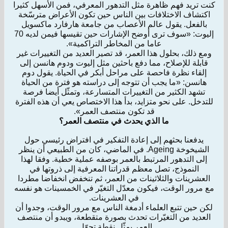
كنت تريد فهم ظاهرة مثل التدهور المعرفي، فمن الأسهل كثيرا
اكتشاف الاختلافات بين الناس حين تكون الأعراض مترسّخة
بالفعل. يقول عالم الأعصاب من جامعة هارفارد ماكسويل
إليوت: «سوف ترى أوضح الإشارات حين تقيسها فيمن لديه 70
عاما من المخاطر التراكمية».
ومع ذلك، بحلول هذا العمر، قد تصير العديد من التغييرات غير
قابلة للإصلاح، مما دفع باحثين مثل إليوت ودوم هانسن إلى
إلقاء نظرة فاحصة على مراحل أبكر في الحياة. يقول دوم
هانسن: «ما يجب أن تتوجه إلى دراسته هو فترة من الحياة
تشهد الكثير من التغييرات المتسارعة، وتمثّل أيضا فرصة
للتدخل. على نحو متزايد، بدأ هذا الاختصاص يعي أن هذه الفترة
قد تكون منتصف العمر».
ما الذي يحدث في منتصف العمر؟
يدفعنا بحثهم إلى إعادة التفكير في افتراض رئيسي حول
الشيخوخة Ageing. في الماضي، كان من الطبيعي أن ينظر
إلى التدهور المرتبط بالعمر بوصفه عملية خطية. وفقا لهذا
النموذج، تصل معظم قدراتنا المعرفية إلى ذروتها في
العشرينات والثلاثينات من العمر، ثم تنخفض انخفاضا مطردا
مع مرور الوقت، فيكون معدّل التغيّر في الخمسينات هو نفسه
في العشرينات.
لكن حين تتبع العلماء أدمغة الناس مع مرور الوقت، وجدوا أن
العديد من التغيّرات تحدث بصورة متقطعة، ويبدو أن منتصف
العمر يمثّل نقطة تحوّل.