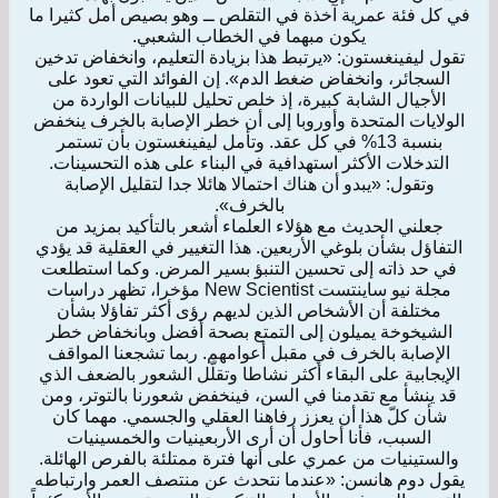
في كل فئة عمرية آخذة في التقلص ــ وهو بصيص أمل كثيرا ما
يكون مبهما في الخطاب الشعبي.
تقول ليفينغستون: «يرتبط هذا بزيادة التعليم، وانخفاض تدخين
السجائر، وانخفاض ضغط الدم». إن الفوائد التي تعود على
الأجيال الشابة كبيرة، إذ خلص تحليل للبيانات الواردة من
الولايات المتحدة وأوروبا إلى أن خطر الإصابة بالخرف ينخفض
بنسبة 13% في كل عقد. وتأمل ليفينغستون بأن تستمر
التدخلات الأكثر استهدافية في البناء على هذه التحسينات.
وتقول: «يبدو أن هناك احتمالا هائلا جدا لتقليل الإصابة
بالخرف».
جعلني الحديث مع هؤلاء العلماء أشعر بالتأكيد بمزيد من
التفاؤل بشأن بلوغي الأربعين. هذا التغيير في العقلية قد يؤدي
في حد ذاته إلى تحسين التنبؤ بسير المرض. وكما استطلعت
مجلة نيو ساينتست New Scientist مؤخرا، تظهر دراسات
مختلفة أن الأشخاص الذين لديهم رؤى أكثر تفاؤلا بشأن
الشيخوخة يميلون إلى التمتع بصحة أفضل وبانخفاض خطر
الإصابة بالخرف في مقبل أعوامهم. ربما تشجعنا المواقف
الإيجابية على البقاء أكثر نشاطا وتقلّل الشعور بالضعف الذي
قد ينشأ مع تقدمنا في السن، فينخفض شعورنا بالتوتر، ومن
شأن كلّ هذا أن يعزز رفاهنا العقلي والجسمي. مهما كان
السبب، فأنا أحاول أن أرى الأربعينيات والخمسينيات
والستينيات من عمري على أنها فترة ممتلئة بالفرص الهائلة.
يقول دوم هانسن: «عندما نتحدث عن منتصف العمر وارتباطه