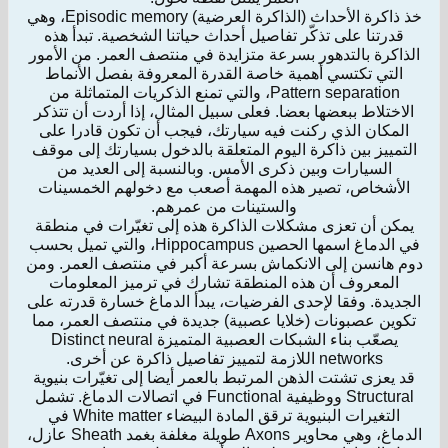
خذ ذاكرة الأحداث (الذاكرة العرضية) Episodic memory، وهي
قدرتنا على تذكّر تفاصيل أحداث حياتنا الشخصية. تبدأ هذه
الذاكرة بالتدهور بسرعة متزايدة في منتصف العمر. من الأمور
التي تكتسي أهمية خاصة القدرة المعروفة بفصل الأنماط
Pattern separation، والتي تمنع الذكريات المتماثلة من
الاختلاط ببعضها بعضا. فعلى سبيل المثال، إذا أردت أن تتذكر
المكان الذي ركنت فيه سيارتك، فيجب أن تكون قادرا على
التمييز بين ذاكرة اليوم المتعلقة بالدخول بسيارتك إلى موقف
السيارات وبين ذكرى الأمس. وبالنسبة إلى العديد من
الأشخاص، تصير هذه المهمة أصعب مع دخولهم الخمسينات
والستينات من عمرهم.
يمكن أن تعزى مشكلات الذاكرة هذه إلى تغيّرات في منطقة
في الدماغ اسمها الحصين Hippocampus، والتي تميل بحسب
دوم هانسن إلى الانكماش بسرعة أكبر في منتصف العمر. ومن
المعروف أن هذه المنطقة تشارك في ترميز المعلومات
الجديدة. وفقا لإحدى الفرضيات، يبدأ الدماغ خسارة قدرته على
تكوين عصبونات (خلايا عصبية) جديدة في منتصف العمر، مما
يصعّب بناء الشبكات العصبية المتميزة Distinct neural
networks اللازمة لتمييز تفاصيل ذاكرة عن أخرى.
قد يعزى تشتت الذهن المرتبط بالعمر أيضا إلى تغيّرات بنيوية
Structural ووظيفية Functional في اتصالات الدماغ. تشمل
التغيرات البنيوية ترقق المادة البيضاء White matter في
الدماغ، وهي محاوير Axons طويلة مغلفة بغمد Sheath عازل،