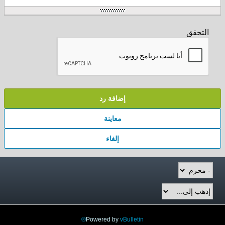
التحقق
إضافة رد
معاينة
إلغاء
Powered by
vBulletin®