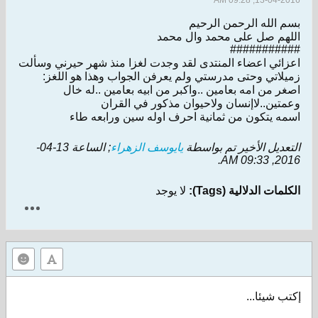
13-04-2016, 09:28 AM
بسم الله الرحمن الرحيم
اللهم صل على محمد وال محمد
###########
اعزائي اعضاء المنتدى لقد وجدت لغزا منذ شهر حيرني وسألت
زميلاتي وحتى مدرستي ولم يعرفن الجواب وهذا هو اللغز:
اصغر من امه بعامين ..واكبر من ابيه بعامين ..له خال
وعمتين..لاإنسان ولاحيوان مذكور في القران
اسمه يتكون من ثمانية احرف اوله سين ورابعه طاء
التعديل الأخير تم بواسطة
يايوسف الزهراء
; الساعة
13-04-
.
2016, 09:33 AM
الكلمات الدلالية (Tags):
لا يوجد
إكتب شيئا...