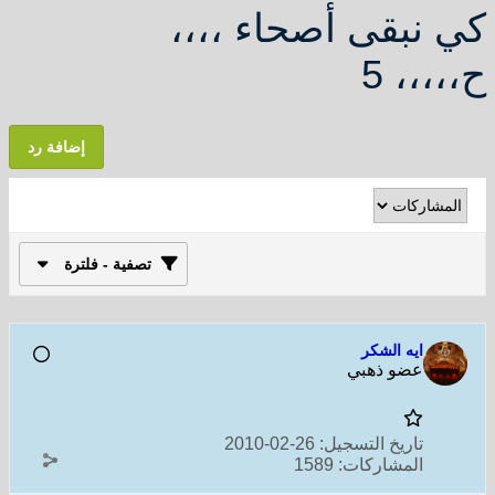
كي نبقى أصحاء ،،،،
ح،،،،، 5
إضافة رد
تصفية - فلترة
ايه الشكر
عضو ذهبي
تاريخ التسجيل:
26-02-2010
المشاركات:
1589