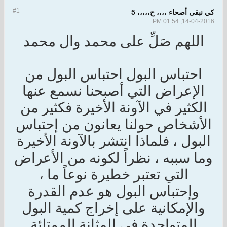
#1
كي نبقى أصحاء ،،،، ح،،،،، 5
14-04-2016, 01:54 PM
اللهم صَلِّ على محمد وال محمد
احتباس البول احتباس البول من
الإعراض التي أصبحنا نسمع عنها
الكثير في الآونة الأخيرة فكثير من
الأشخاص حولنا يعانون من إحتباس
البول ، فلماذا انتشر بالآونة الأخيرة
وما سببه ، نظراً لكونه من الأعراض
التي تعتبر خطيرة نوعاً ما ،
وإحتباس البول هو عدم القدرة
والإمكانية على إخراج كمية البول
المتواجدة في المثانة الممتلئة