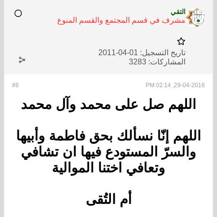
التقي
مشرف في قسم المجتمع والقسم المنوع
تاريخ التسجيل:
01-04-2011
المشاركات:
3283
#6
29-04-2016, 02:14 PM
اللهم صل على محمد وآل محمد
اللهم إنّا نسألك بحق فاطمة وأبيها
والسرّ المستودع فيها ان تشافي
وتعافي اختنا الموالية
أم التُقى