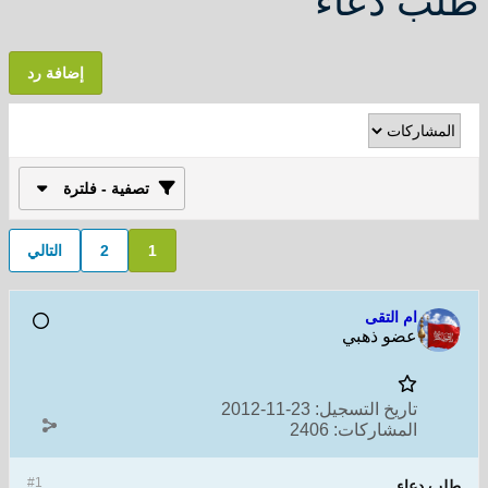
طلب دعاء
إضافة رد
تصفية - فلترة
1
2
التالي
ام التقى
عضو ذهبي
تاريخ التسجيل:
23-11-2012
المشاركات:
2406
#1
طلب دعاء