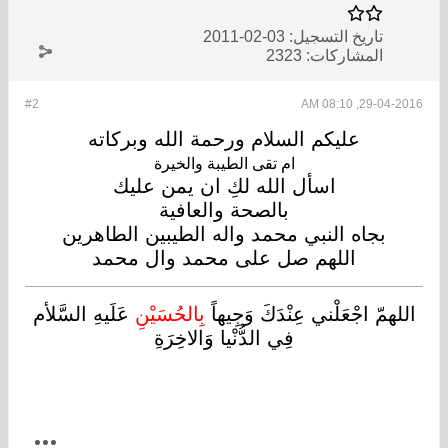
تاريخ التسجيل:
03-02-2011
المشاركات:
2323
#2
29-04-2016, 08:10 AM
عليكم السلام ورحمة الله وبركاته
ام تقى الطيبة والخيرة
اسأل الله لكِ ان يمن عليك
بالصحة والعافية
بجاه النبي محمد واله الطيبين الطاهرين
اللهم صل على محمد وال محمد
اللهمّ اجْعَلْني عِنْدَكَ وَجِيهاً
بِالحُسَيْنِ
عَلَيهِ السَّلأم
فِي الدُّنْيا وَالاخِرَةِ