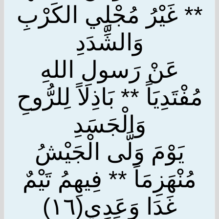
** غَيْرُ مُجْلِي الكَرْبِ
وَالشِّدَدِ
عَنْ رَسولِ اللهِ
مُفْتَدِيَاً ** بَاذِلاً لِلرُّوحِ
وَالْجَسَدِ
يَوْمَ وَلَّى الْجَيْشُ
مُنْهَزِمَاً ** فِيهِمُ تَيْمٌ
غَدَا وَعَدِي(١٦)