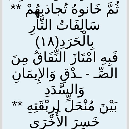
ثُمَّ خَانوهُ تُجاذبهُمْ **
سَالِفَاتُ الثَّأْرِ
بِالْحَرَدِ(١٨)
فَبِهِ امْتَازَ النِّفَاقُ مِنَ
الصِّـ - ـدْقِ وَالإِيمَانِ
وَالسَّدَدِ
بَيْنَ مُنْحَلٍّ لِرِبْقَتِهِ **
خَسِرَ الأُخْرَى