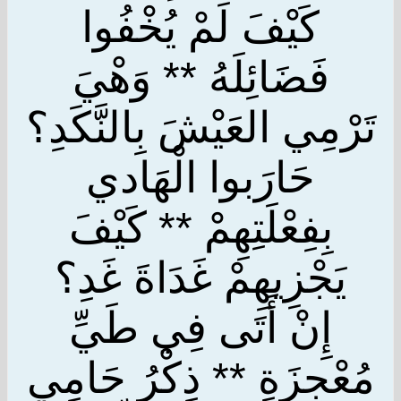
كَيْفَ لَمْ يُخْفُوا
فَضَائِلَهُ ** وَهْيَ
تَرْمِي العَيْشَ بِالنَّكَدِ؟
حَارَبوا الْهَادي
بِفِعْلَتِهِمْ ** كَيْفَ
يَجْزِيهِمْ غَدَاةَ غَدِ؟
إِنْ أَتَى فِي طَيِّ
مُعْجِزَةٍ ** ذِكْرُ حَامِي