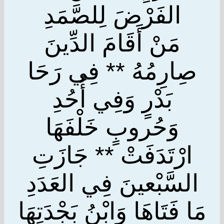
الفَرْضَ لِلصَّمَدِ
مَنْ أَقَامَ الدِّينَ
صِارِمُهُ ** فِي رَحَا
بَدْرٍ وَفِي أُحُدِ
وَحُروبٍ خَلْفَهَا
ارْتَدَفَتْ ** جَازَتِ
السَّبْعينَ فِي العَدَدِ
مَا فَتَاهَا وَابْنُ بَجْدَتِهَا