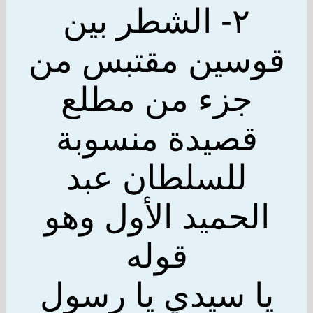
٢- الشطر بين
قوسين مقتبس من
جزء من مطلع
قصيدة منسوبة
للسلطان عبد
الحميد الأول وهو
قوله
يا سيدي يا رسول