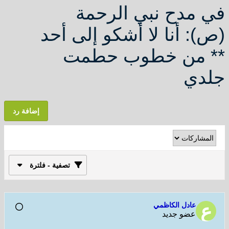
في مدح نبي الرحمة
(ص): أنا لا أشكو إلى أحد
** من خطوب حطمت
جلدي
إضافة رد
تصفية - فلترة
عادل الكاظمي
عضو جديد