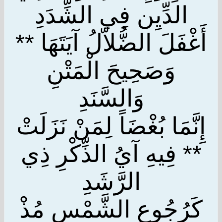
الدِّيِن فِي الشِّدَدِ
أَغْفَلَ الضُّلاّلُ آيَتَهَا **
وَصَحِيحَ الْمَتْنِ
وَالسَّنَدِ
إِنَّمَا بُغْضَاً لِمَنْ نَزَلَتْ
** فِيهِ آيُ الذِّكْرِ ذِي
الرَّشَدِ
كَرُجُوعِ الشَّمْسِ مُذْ