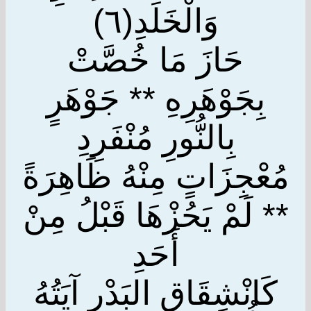
وَالْخَلَدِ(٦)
حَازَ مَا خُصَّتْ
بِجَوْهَرِهِ ** جَوْهَرٍ
بِالنُّورِ مُنْفَرِدِ
مُعْجِزَاتٍ مِنْهُ ظَاهِرَةً
** لَمْ يَحُزْهَا قَبْلُ مِنْ
أَحَدِ
كَانْشِقَاقِ البَدْرِ آيَتُهُ