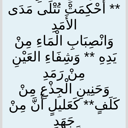
** أُحْكِمَتْ تُتْلَى مَدَى
الأَمَدِ
وَانْصِبَابِ الْمَاءِ مِنْ
يَدِهِ ** وَشِفَاءِ العَيْنِ
مِنْ رَمَدِ
وَحَنِينِ الْجِذْعِ مِنْ
كَلَفٍ** كَعَليلٍ أَنَّ مِنْ
جَهَدِ