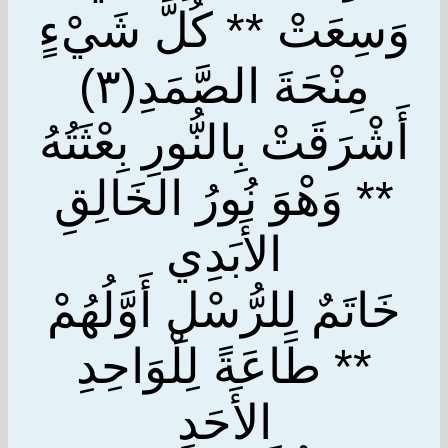
وَسِعَتْ ** كُلَّ شَيْءٍ
مِنْحَةَ الصَّمَدِ(٣)
أَشْرَقَتْ بِالنُّورِ بِعْثَتُهُ
** وَهْوَ نُورُ الخَالِقِ
الأَبَدِي
خَاتَمٌ لِلرُّسْلِ أَوَّلُهُمْ
** طَاعَةً لِلْوَاحِدِ
الأَحَدِ