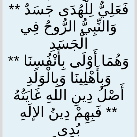
فَعَلِيٌّ لِلْهُدَى جَسَدٌ **
وَالنِّبِيُّ الرُّوحُ فِي
الْجَسَدِ
وَهُمَا أَوْلَى بِأَنْفُسِنَا **
وَبِأَهْلِينَا وَبِالْوَلَدِ
أَصْلُ دِينِ اللهِ غَايَتُهُ
** فَبِهِمْ دِينُ الإلَهِ
بُدِي