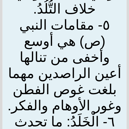
خلاف التُّلُدُ.
٥- مقامات النبي
(ص) هي أوسع
وأخفى من تنالها
أعين الراصدين مهما
بلغت غوص الفطن
وغور الأوهام والفكر.
٦- الْخَلَدُ: ما تحدث