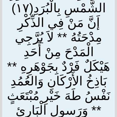
الشَّمْسِ بِالْبُرَدِ(١٧)
إَنَّ مَنْ فِي الذِّكْرِ
مِدْحَتُهُ ** لاَ يُرَّجِي
الْمَدْحَ مِنْ أَحَدِ
هَيْكَلٌ فَرْدٌ بِجَوْهَرِهِ **
بَاذِخُ الأَرْكَانِ وَالعُمُدِ
نَفْسُ طَهَ خَيْرِ مُبْتَعَثٍ
** وَرَسولِ الْبَارِئِ