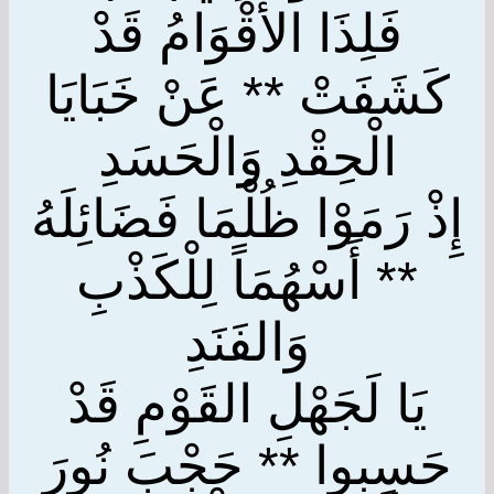
فَلِذَا الأَقْوَامُ قَدْ
كَشَفَتْ ** عَنْ خَبَايَا
الْحِقْدِ وَالْحَسَدِ
إِذْ رَمَوْا ظُلْمَا فَضَائِلَهُ
** أَسْهُمَاً لِلْكَذْبِ
وَالفَنَدِ
يَا لَجَهْلِ القَوْمِ قَدْ
حَسِبوا ** حَجْبَ نُورَ