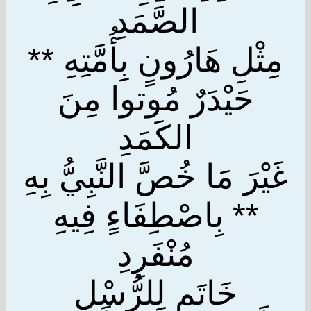
الصَّمَدِ
مِثْلِ هَارُونٍ بِأُمَّتِهِ **
حَيْدَرٌ مُوتوا مِنَ
الكَمَدِ
غَيْرَ مَا خُصَّ النَّبِيُّ بِهِ
** بِاصْطِفَاءٍ فِيهِ
مُنْفَرِدِ
خَاتَمٍ لِلرُّسْلِ