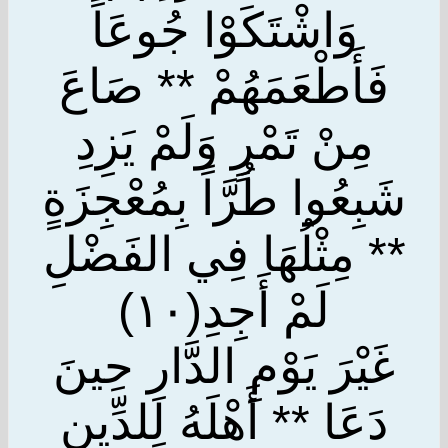
وَاشْتَكَوْا جُوعَاً
فَأَطْعَمَهُمْ ** صَاعَ
مِنْ تَمْرٍ وَلَمْ يَزِدِ
شَبِعُوا طُرَّاً بِمُعْجِزَةٍ
** مِثْلُهَا فِي الفَضْلِ
لَمْ أَجِدِ(١٠)
غَيْرَ يَوْمِ الدَّارِ حِينَ
دَعَا ** أَهْلَهُ لِلدِّينِ