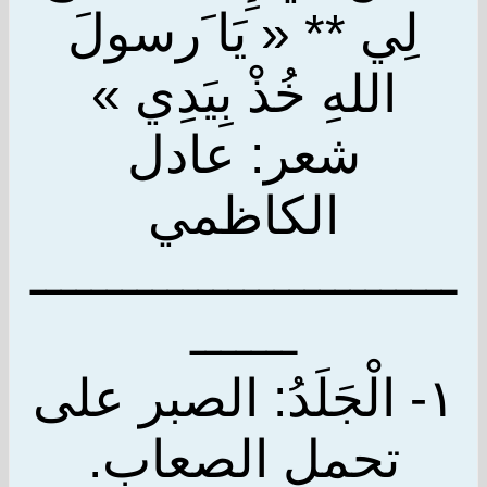
لِي ** « يَا َرسولَ
اللهِ خُذْ بِيَدِي »
شعر: عادل
الكاظمي
ــــــــــــــــــــــــــــ
ـــــــ
١- الْجَلَدُ: الصبر على
تحمل الصعاب.