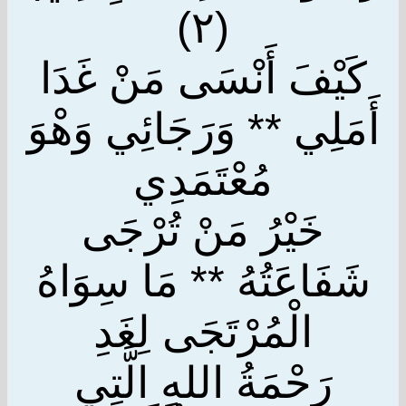
(٢)
كَيْفَ أَنْسَى مَنْ غَدَا
أَمَلِي ** وَرَجَائِي وَهْوَ
مُعْتَمَدِي
خَيْرُ مَنْ تُرْجَى
شَفَاعَتُهُ ** مَا سِوَاهُ
الْمُرْتَجَى لِغَدِ
رَحْمَةُ اللهِ الَّتِي