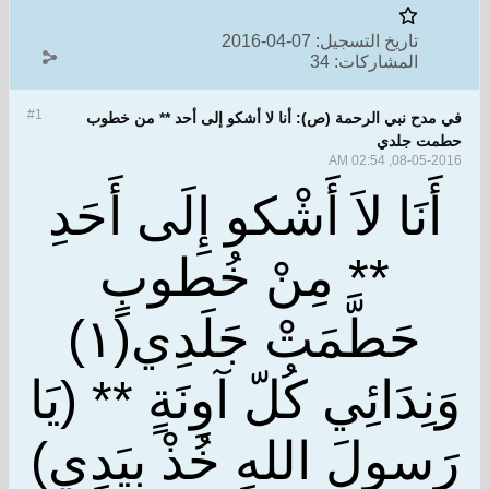
تاريخ التسجيل:
07-04-2016
المشاركات:
34
#1
في مدح نبي الرحمة (ص): أنا لا أشكو إلى أحد ** من خطوب
حطمت جلدي
08-05-2016, 02:54 AM
أَنَا لاَ أَشْكو إِلَى أَحَدِ
** مِنْ خُطوبٍ
حَطَّمَتْ جَلَدِي(١)
وَنِدَائِي كُلّ آوِنَةٍ ** (يَا
رَسولَ اللهِ خُذْ بِيَدِي)