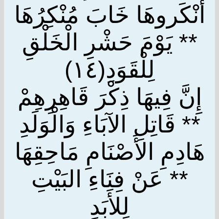
أَنْكَروهَا خَابَ مُنْكِرُهَا
** يَوْمَ حَشْرِ الْخَلْقِ
لِلْقَوَدِ(١٤)
إِنَّ فِيهَا ذِكْرَ قَاهِرِهِمْ
** قَاتِلِ الآبَاءِ وَالْوَلَدِ
هَادِمِ الأَصْنَامِ مَاحِقِهَا
** عَنْ فِنَاءِ البَيْتِ
لِلأَبَدِ