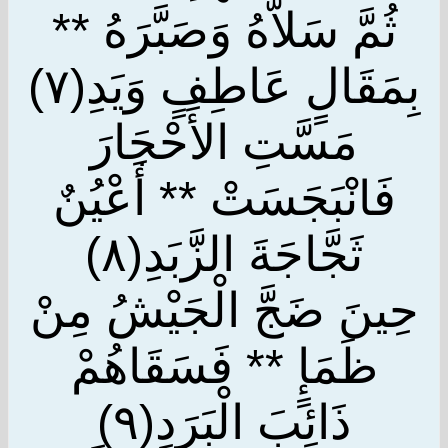
ثُمَّ سَلاَّهُ وَصَبَّرَهُ **
بِمَقَالٍ عَاطِفٍ وَيَدِ(٧)
مَسَّتِ الأَحْجَارَ
فَانْبَجَسَتْ ** أَعْيُنٌ
ثَجَّاجَةَ الزَّبَدِ(٨)
حِينَ ضَجَّ الْجَيْشُ مِنْ
ظَمَإٍ ** فَسَقَاهُمْ
ذَائِبَ الْبَرَدِ(٩)