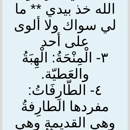
الله خذ بيدي ** ما
لي سواك ولا ألوى
على أحد
٣- الْمِنْحَةُ: الْهِبَةُ
والعَطيّة.
٤- الطّارِفَاتُ:
مفردها الطارِفةُ
وهي القديمة وهي