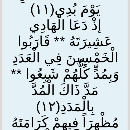
يَوْمَ بُدِي(١١)
إذْ دَعَا الْهَادِي
عَشِيرَتَهُ ** قَارَبُوا
الْخَمْسِينَ فِي الْعَدَدِ
وَبِمُدٍّ كُلُّهُمْ شَبِعُوا **
مَدَّ ذَاكَ الْمُدَّ
بِالْمَدَدِ(١٢)
مُظْهِرَاً فِيهِمْ كَرَامَتَهُ