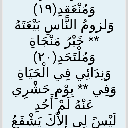
وَمُنْعَقِدِ(١٩)
وَلزومُ النَّاسِ بَيْعَتَهُ
** خَيْرُ مَنْجَاةِ
وَمُلْتَحَدِ(٢٠)
وَنِدَائِي فِي الْحَيَاةِ
وَفِي ** يِوْمِ حَشْرِي
عَنْهُ لَمْ أَحُدِ
لَيْسًَ لِي إِلاّكَ يَشْفَعُ