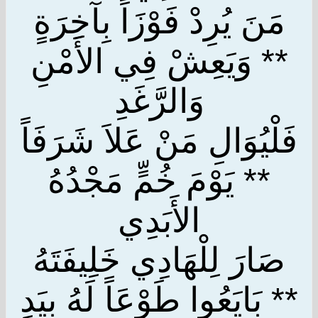
مَنَ يُرِدْ فَوْزَاً بِآخِرَةٍ
** وَيَعِشْ فِي الأَمْنِ
وَالرَّغَدِ
فَلْيُوَالِ مَنْ عَلاَ شَرَفَاً
** يَوْمَ خُمٍّ مَجْدُهُ
الأَبَدِي
صَارَ لِلْهَادِي خَلِيفَتَهُ
** بَايَعُوا طَوْعَاً لَهُ بِيَدِ