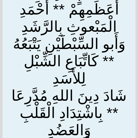
أَعَظَمِهِمْ ** أَحْمَدِ
الْمَبْعوثِ بِالرَّشَدِ
وَأَبو السِّبْطَيْنِ يَتْبَعُهُ
** كَاتِّبَاعِ الشِّبْلِ
لِلأَسَدِ
شَادَ دِينَ اللهِ مُدَّرِعَا
** بِاشْتِدَادِ الْقَلْبِ
وَالعَضُدِ