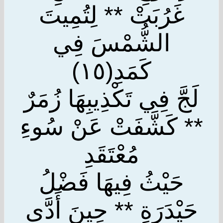
غَرُبَتْ ** لِتُمِيتَ
الشُّمْسَ فِي
كَمَدِ(١٥)
لَجَّ فِي تَكْذِيبِهَا زُمَرٌ
** كَشَّفَتْ عَنْ سُوءِ
مُعْتَقَدِ
حَيْثُ فِيهَا فَضْلُ
حَيْدَرَةٍ ** حِينَ أَدَّى