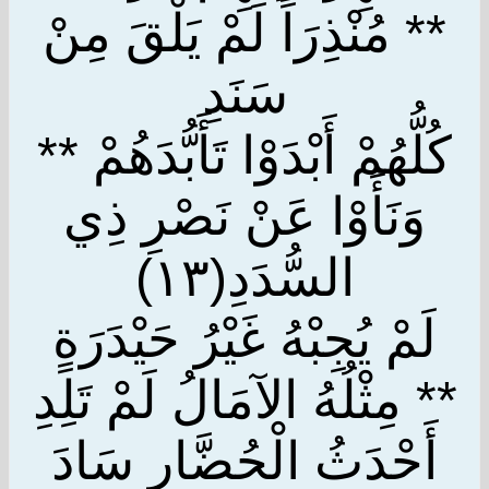
** مُنْذِرَاً لَمْ يَلْقَ مِنْ
سَنَدِ
كُلُّهُمْ أَبْدَوْا تَأَبُّدَهُمْ **
وَنَأَوْا عَنْ نَصْرِ ذِي
السُّدَدِ(١٣)
لَمْ يُجِبْهُ غَيْرُ حَيْدَرَةٍ
** مِثْلُهُ الآمَالُ لَمْ تَلِدِ
أَحْدَثُ الْحُضَّارِ سَادَ