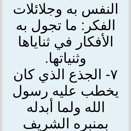
النفس به وجلائلات
الفكر: ما تجول به
الأفكار في ثناياها
وثنياتها.
٧- الجذع الذي كان
يخطب عليه رسول
الله ولما أبدله
بمنبره الشريف