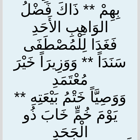
بِهِمْ ** ذَاكَ فَضْلُ
الوَاهِبِ الأَحَدِ
فَغَدَا لِلْمُصْطَفَى
سَنَدَاً ** وَوَزِيرَاً خَيْرَ
مُعْتَمَدِ
وَوَصِيَّاً خَتْمُ بَيْعَتِهِ **
يَوْمَ خُمٍّ خَابَ ذُو
الْجَحَدِ