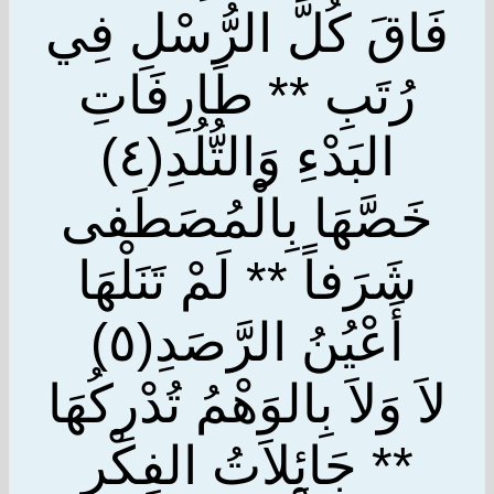
فَاقَ كُلَّ الرُّسْلِ فِي
رُتَبِ ** طَارِفَاتِ
البَدْءِ وَالتُّلُدِ(٤)
خَصَّهَا بِالْمُصَطَفى
شَرَفاً ** لَمْ تَنَلْهَا
أَعْيُنُ الرَّصَدِ(٥)
لاَ وَلاَ بِالوَهْمُ تُدْرِكُهَا
** جَائِلاَتُ الفِكْرِ