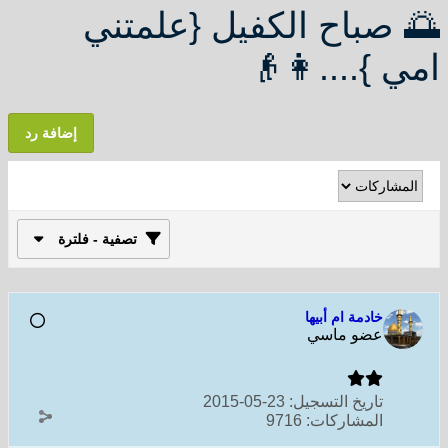
🌅 صباح الكفيل {علمتني
امي }....👩👴
إضافة رد
تصفية - فلترة
خادمة ام أبيها
عضو ماسي
تاريخ التسجيل:
23-05-2015
المشاركات:
9716