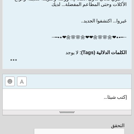
الأكلات وحتى المطاعم المفضلة... لديك
غيروا... اكتشفوا الجديد..
┈┅•٭❤🌼🌸🌸🌼❤❤🌼🌸🌸🌼❤٭•┅┈
الكلمات الدلالية (Tags):
لا يوجد
إكتب شيئا...
التحقق