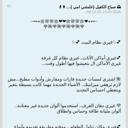
#1
🌅 صباح الكفيل {علمتني امي }....👩👴
15-05-2016, 12:29 AM
┈┅•٭❤🌼🌸🌸🌼❤❤🌼🌸🌸🌼٭•┅┈
🌹🌺🌹🌺🌹🌺🌹🌺🌹
💕✨غيري نظام البيت 💕✨
💕غيري أماكن الأثاث.. غيري نظام كل غرفة
غيري الأماكن ال بتعيشوا فيها أطول وقت...
🌺 اشتري لمسات جديدة فازات ومفارش وأدوات مطبخ...مش
لازم ترهقي ميزانيتك.. الأشياء الجديدة مهما كانت بسيطة بتغير
وبتعطي احساس التجديد
💜 غيري دهان الغرف.. استخدموا ألوان جديدة غير معتادة..
ألوان مليانة طاقة وحماس وانطلاق
💕غيري مكان تناول الطعام... ووقته وطريقة تقديمه وأنواع