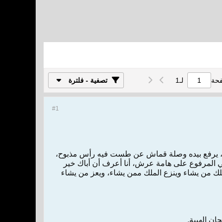
فحة
لـ
1
تصفية - فلترة
#1
بثا، يرفع بيده وصلة قماش عن طست فيه رأس مذبوح،
سي المرفوع على هامة عرش، أنا أعرف أن أباك خير
ملك من يشاء وينزع الملك ممن يشاء، ويعز من يشاء
ان الهيبة.