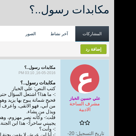
مكابدات رسول..؟
المشاركات
آخر نشاط
الصور
إضافة رد
مكابدات رسول..؟
16-05-2016, 03:10 PM
مكابدات رسول..؟
كتب النص: علي الخباز
:- ما هذا؟ اشتعل السؤال حت
علي حسين الخباز
فحيح شماتة يبوح بها يزيد و
مشرف الساحة
من أبي، فهو الاتقى، واعرف أ
الادبية
ويذل من يشاء.
قلت:- وكأنه نصر مهزوم، وهذا
يجيبني ساخراً:- هذا ابن الجنة.
:- وأنت؟
تاريخ التسجيل:
20-
:- أنا ابن عرش لا يؤمن بجنة 