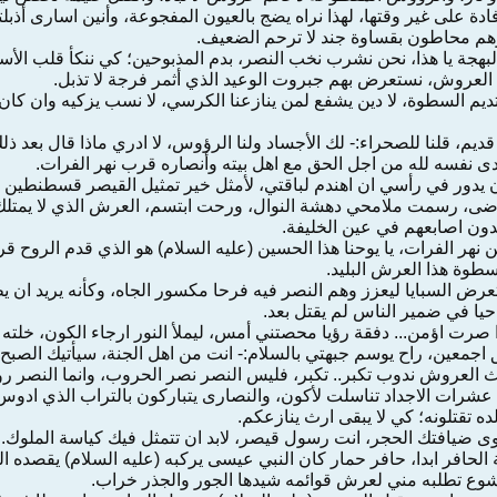
بوفادة على غير وقتها، لهذا نراه يضج بالعيون المفجوعة، وأنين اسارى أذب
هم محاطون بقساوة جند لا ترحم الضعيف.
بهجة يا هذا، نحن نشرب نخب النصر، بدم المذبوحين؛ كي ننكأ قلب ال
العروش، نستعرض بهم جبروت الوعيد الذي أثمر فرجة لا تذبل.
ديم السطوة، لا دين يشفع لمن ينازعنا الكرسي، لا نسب يزكيه وان كان ج
، قلنا للصحراء:- لك الأجساد ولنا الرؤوس، لا ادري ماذا قال بعد ذلك
دى نفسه لله من اجل الحق مع اهل بيته وأنصاره قرب نهر الفرات.
ن يدور في رأسي ان اهندم لباقتي، لأمثل خير تمثيل القيصر قسطنطين 
 رسمت ملامحي دهشة النوال، ورحت ابتسم، العرش الذي لا يمتلك الي
مدون اصابعهم في عين الخليفة.
ن نهر الفرات، يا يوحنا هذا الحسين (عليه السلام) هو الذي قدم الروح 
سطوة هذا العرش البليد.
ض السبايا ليعزز وهم النصر فيه فرحا مكسور الجاه، وكأنه يريد ان يط
 حيا في ضمير الناس لم يقتل بعد.
رت اؤمن... دفقة رؤيا محصتني أمس، ليملأ النور ارجاء الكون، خلته يسو
 اجمعين، راح يوسم جبهتي بالسلام:- انت من اهل الجنة، سيأتيك الصبح ند
اث العروش ندوب تكبر.. تكبر، فليس النصر نصر الحروب، وانما النصر 
ود، عشرات الاجداد تناسلت لأكون، والنصارى يتباركون بالتراب الذي ادو
ده تقتلونه؛ كي لا يبقى ارث ينازعكم.
وى ضيافتك الحجر، انت رسول قيصر، لابد ان تتمثل فيك كياسة الملوك.
لحافر ابدا، حافر حمار كان النبي عيسى يركبه (عليه السلام) يقصده النا
خشوع تطلبه مني لعرش قوائمه شيدها الجور والجذر خراب.