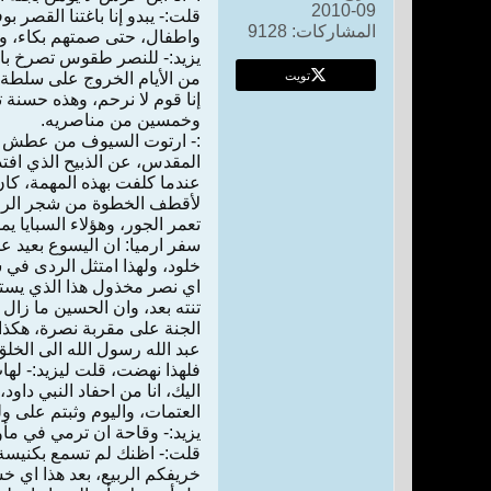
09-2010
قلت:- يبدو إنا باغتنا القصر 
المشاركات:
9128
واطفال، حتى صمتهم بكاء، و
يزيد:- للنصر طقوس تصرخ بال
تويت
من الأيام الخروج على سلطة 
إنا قوم لا نرحم، وهذه حسنة ت
وخمسين من مناصريه.
:- ارتوت السيوف من عطش قديم
المقدس، عن الذبيح الذي افت
عندما كلفت بهذه المهمة، كا
لأقطف الخطوة من شجر الرضى،
تعمر الجور، وهؤلاء السبايا ي
سفر ارميا: ان اليسوع بعيد ع
خلود، ولهذا امتثل الردى في 
اي نصر مخذول هذا الذي يستعر
تنته بعد، وان الحسين ما زال
الجنة على مقربة نصرة، هكذا ص
عبد الله رسول الله الى الخلق
فلهذا نهضت، قلت ليزيد:- له
اليك، انا من احفاد النبي دا
العتمات، واليوم وثبتم على ول
يزيد:- وقاحة ان ترمي في مأ
قلت:- اظنك لم تسمع بكنيسة ا
خريفكم الربيع، بعد هذا اي 