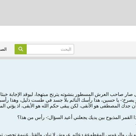
الص
ى صار صاحب العرش المسطور بنشوته يترنح مبتهجا، ليوقد الإجابة خ
هو يصرخ:- يا حسين، هذا رأسك النائم بلا جسد في طست ذليل، وهذا رأ
ن جدك المصطفى هو الأنقى، لكن يبقى حكم الله هو الأبقى، اذ يؤتي ال
 القمر المذبوح بين يديك يجعلني أعيد السؤال:- رأس من هذا؟
او نار، والرؤوس المقطوعة دعائم عروش لا تباد، والقتل غنيمة تحصن تيج