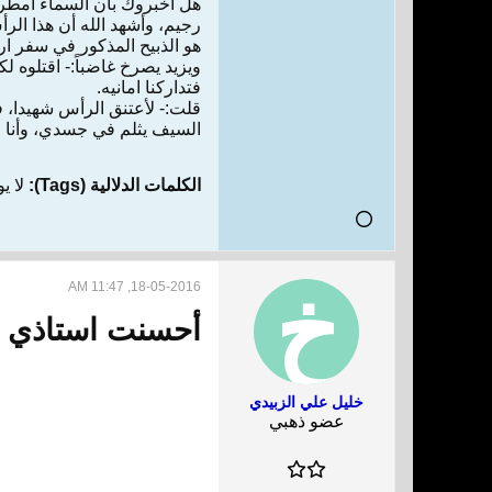
هل أخبروك بأن السماء امطرت
رجيم، وأشهد الله أن هذا الرأ
هو الذبيح المذكور في سفر ار
ويزيد يصرخ غاضباً:- اقتلوه ل
فتداركنا امانيه.
قلت:- لأعتنق الرأس شهيدا، فو
السيف يثلم في جسدي، وأنا ان
الكلمات الدلالية (Tags):
لا ي
18-05-2016, 11:47 AM
أحسنت استاذي ا
خليل علي الزبيدي
عضو ذهبي