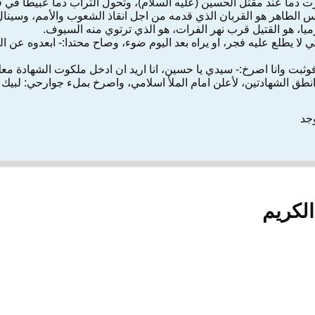
 دما عند مقتل الحسين (عليه السلام)، وتحول التراب دما عبيطا في 
س الطاهر هو القربان الذي قدمه من اجل انقاذ الشعوب والأمم، وسينال ا
ميا، هو القتيل قرب نهر الفرات، هو الذي ترتوي منه السيوف.
كي لا يطلع عليه فجر، او يراه بعد اليوم ضوء، وصاح محتدا:- ابعدوه عن
ثبت وانا اصرخ:- سيدي يا حسين، انا اريد ان ادخل ملكوت الشهادة معك، ل
طق الشهادتين، لأعلن امام الملأ اسلامي، واصرخ بملء جوارحي: لبيك يا 
وجد
لكريم