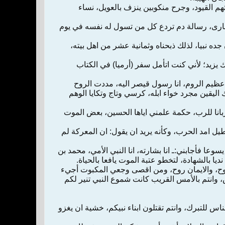
لتهم القيود، وجرح منكوبين ينزف بالعويل، نساء
أسارى، رسالة دم تردع كل من تسول له نفسه في يوم
ده نبيا، لذلك ذبحناه وثمانية عشر من اهل بيته،
 يزيد؛ لأني كنت اتأمل سفر (أرميا) في الكتاب
عظيم الروم، انا رسول قيصر اليه، مددت الروح
قين مجرد خواء ابله، كرسي وتاج وتكايا الوهم
قربانا للرب، حكمة علمني اياها الحسين، بعض الموت
يل امد الحرب، وكأنه يريد ان يقول: ان المعركة لم
عا فأجابني:ـ انا بشارته، انا النبي الأمي، محمد بن
يا بالشهادة، لتخطو عتبة الموت يافعا بالحياة.
روح، والايمان روح، ومن اقصى وجعي المكبوت أجيء
س، وانتم بالأمس القريب كانت شموع النبي تنير لكم
س للتبرك، وانتم تقتلون ابناء نبيكم، خشية ان يغزو