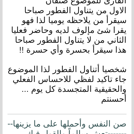
القارئ للموضوع صنفان
الاول من يتناول الفطور صباحا
سيقرأ من يلاحظه يوميا لذا فهو
يقرا شئ مإلوف لديه وحاضر فعليا
الثاني من لا يتناول الفطور صباحا
هذا سيقرأ بحسرة وأي حسرة !!
شخصيا أتناول الفطور لذا الموضوع
جاء تاكيد لفظي للاحساس الفعلي
والحقيقية المتجسدة كل يوم ...
أحسنتم
صن النفس وأحملها على ما يزينها--
-------تعش سالماً والقول فيك