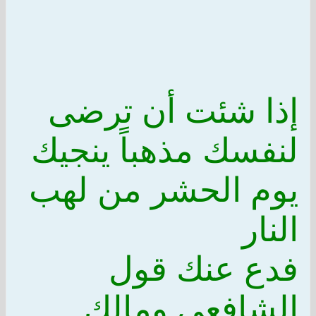
إذا شئت أن ترضى
لنفسك مذهباً ينجيك
يوم الحشر من لهب
النار
فدع عنك قول
الشافعي ومالك