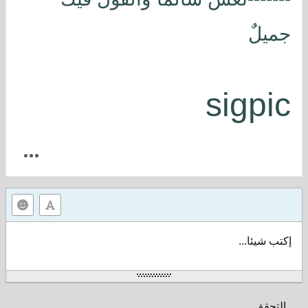
جميلٌ
sigpic
إكتب شيئا...
التحقق