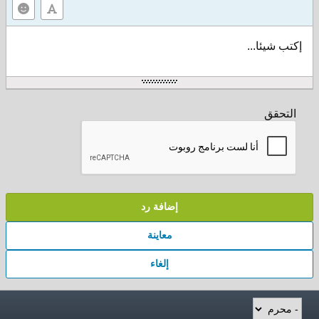
إكتب شيئا...
التحقق
إضافة رد
معاينة
إلغاء