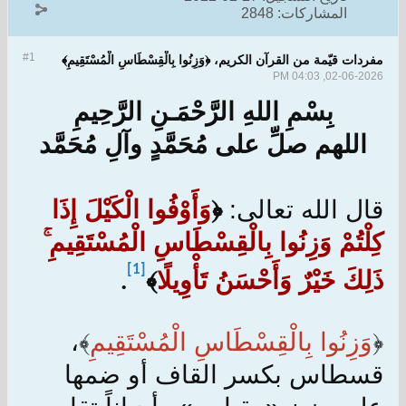
المشاركات:
2848
#1
مفردات قيّمة من القرآن الكريم، ﴿وَزِنُوا بِالْقِسْطَاسِ الْمُسْتَقِيمِ﴾
02-06-2026, 04:03 PM
بِسْمِ اللهِ الرَّحْمَـنِ الرَّحِيمِ
اللهم صلِّ على مُحَمَّدٍ وآلِ مُحَمَّد
قال الله تعالى:
﴿
وَأَوْفُوا الْكَيْلَ إِذَا
كِلْتُمْ وَزِنُوا بِالْقِسْطَاسِ الْمُسْتَقِيمِ ۚ
[1]
ذَلِكَ خَيْرٌ وَأَحْسَنُ تَأْوِيلًا
﴾
.
﴿
وَزِنُوا بِالْقِسْطَاسِ الْمُسْتَقِيمِ
﴾،
قسطاس بكسر القاف أو ضمها