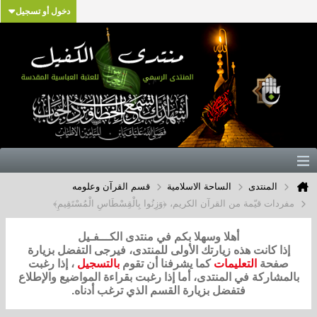
دخول أو تسجيل
المنتدى
الساحة الاسلامية
قسم القرآن وعلومه
مفردات قيّمة من القرآن الكريم، ﴿وَزِنُوا بِالْقِسْطَاسِ الْمُسْتَقِيمِ﴾
أهلا وسهلا بكم في منتدى الكـــفـيل
إذا كانت هذه زيارتك الأولى للمنتدى، فيرجى التفضل بزيارة
صفحة
التعليمات
كما يشرفنا أن تقوم
بالتسجيل
، إذا رغبت
بالمشاركة في المنتدى، أما إذا رغبت بقراءة المواضيع والإطلاع
فتفضل بزيارة القسم الذي ترغب أدناه.