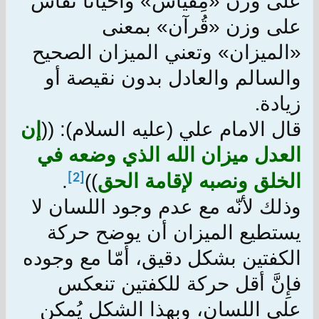
على وزن «مِقياس» وأحياناً تقاس
على وزن «قُرآن» بمعنى
«الميزان» وتعني الميزان الصحيح
والسالم والعادل بدون نقيصة أو
زيادة
.
قال الامام علي (عليه السلام): ((
إن
العدل ميزان الله الذي وضعه في
الخلق ونصبه لإقامة الحق
))
.
[2]
وذلك لأنّه مع عدم وجود اللسان لا
يستطيع الميزان أن يوضح حركة
الكفتين بشكل دقيق، أمّا مع وجوده
فإِنَّ أقل حركة للكفتين تنعكس
على اللسان، وبهذا الشكل يُمكن