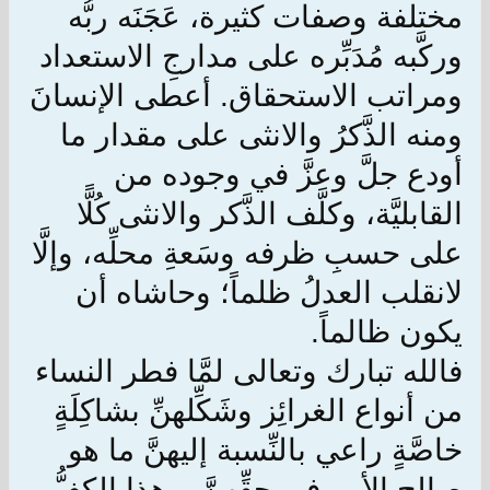
مختلفة وصفات كثيرة، عَجَنَه ربُّه
وركَّبه مُدَبِّره على مدارجِ الاستعداد
ومراتب الاستحقاق. أعطى الإنسانَ
ومنه الذَّكرُ والانثى على مقدار ما
أودع جلَّ وعزَّ في وجوده من
القابليَّة، وكلَّف الذَّكر والانثى كُلًّا
على حسبِ ظرفه وسَعةِ محلِّه، وإلَّا
لانقلب العدلُ ظلماً؛ وحاشاه أن
يكون ظالماً.
فالله تبارك وتعالى لمَّا فطر النساء
من أنواع الغرائِز وشَكِّلهنِّ بشاكِلَةٍ
خاصَّةٍ راعي بالنِّسبة إليهنَّ ما هو
صالح الأمر في حقِّهنَّ، وهذا الكفُّ