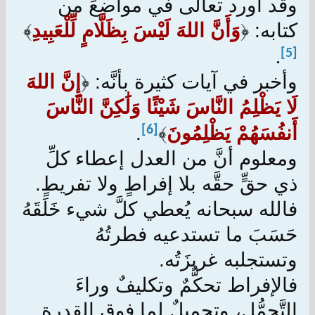
وقد أورد تعالى في مواضعَ من
كتابه‌: ﴿
وَأَنَّ اللهَ لَيْسَ بِظَلَّامٍ لِّلْعَبِيدِ
﴾
[5]
.
وأخبر في آيات كثيرة بأنَّه: ﴿
إِنَّ اللهَ
لَا يَظْلِمُ النَّاسَ شَيْئًا وَلَٰكِنَّ النَّاسَ
أَنفُسَهُمْ يَظْلِمُونَ
﴾
.
[6]
ومعلوم أنَّ من العدل إعطاء كلِّ
ذي حقٍّ حقَّه بلا إفراطٍ ولا تفريطٍ.
فالله سبحانه يُعطي كلَّ شيء خَلَقَهُ
حَسَبَ ما تستدعيه فطرتُهُ
وتستجلبه‌ غريزَتُه.
فالإفراط تحكُّمٌ وتكليفٌ وراءَ
التَّحمُّل، وتحميلٌ لما فوق القدرة