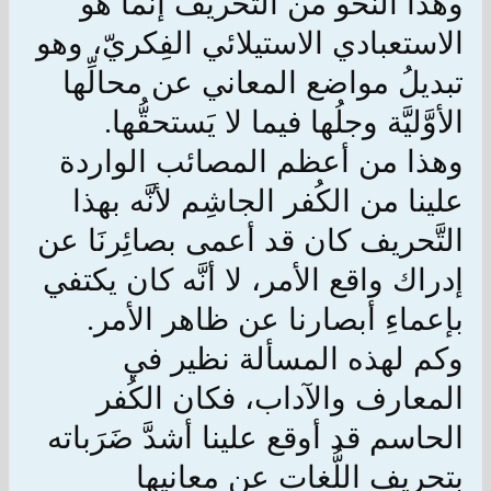
وهذا النحو من التَّحريف إنَّما هو
الاستعبادي الاستيلائي الفِكريّ، وهو
تبديلُ مواضع المعاني عن محالِّها
الأوَّليَّة وجلُها فيما لا يَستحقُّها
.
وهذا من أعظم المصائب الواردة
علينا من الكُفر الجاشِم لأنَّه بهذا
التَّحريف كان قد أعمى بصائِرنَا عن
إدراك واقع الأمر، لا أنَّه كان يكتفي
بإعماءِ أبصارنا عن ظاهر الأمر
.
وكم لهذه المسألة نظير في
المعارف والآداب، فكان الكُفر
الحاسم قد أوقع علينا أشدَّ ضَرَباته
بتحريف اللُّغات عن معانيها