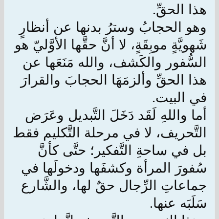
هذا الحقِّ
.
وهو الحجابُ وسترُ بدنها عن أنظارٍ
شَهويَّةٍ موبِقَةٍ، لا أنَّ حقَّها الأوَّليّ هو
السُّفور والكَشف، والله مَنَعَها عن
هذا الحقِّ وألزمَهَا الحجابَ والقرارَ
في البيت
.
أما واللهِ لَقَد دَخَلَ التَّبديل وعَرَض
التَّحريف، لا في مرحلة التَّكليم فقط
بل في ساحةِ التَّفكير؛ حتَّى كأنَّ
سُفورَ المرأة وكشفَها ودخولَها في
جماعاتِ الرِّجال حقٌ لها، والشَّارع
سَلَبَه عنها
.