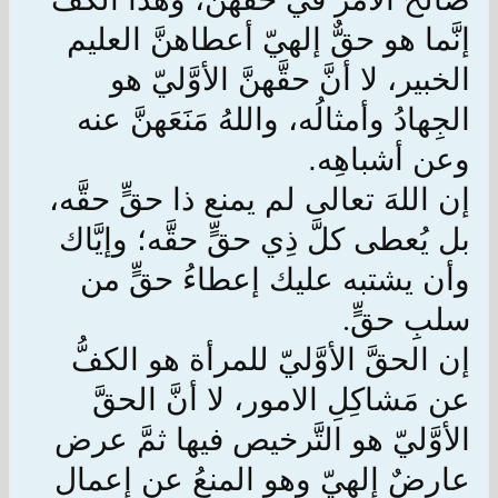
إنَّما هو حقٌّ إلهيّ أعطاهنَّ العليم
الخبير، لا أنَّ حقَّهنَّ الأوَّليّ هو
الجِهادُ وأمثالُه، واللهُ مَنَعَهنَّ عنه
وعن أشباهِه.
إن اللهَ تعالى لم يمنع ذا حقٍّ حقَّه،
بل يُعطى كلَّ ذِي حقٍّ حقَّه؛ وإيَّاك
وأن يشتبه عليك إعطاءُ حقٍّ من
سلبِ حقٍّ
.
إن الحقَّ الأوَّليّ للمرأة هو الكفُّ
عن مَشاكِلِ الامور، لا أنَّ الحقَّ
الأوَّليّ هو التَّرخيص فيها ثمَّ عرض
عارضٌ إلهيّ وهو المنعُ عن إعمال