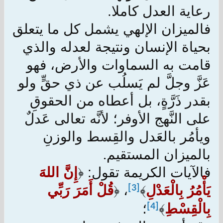
رعاية العدل كاملا.
فالميزان الإلهي يشمل كل ما يتعلق
بحياة الإنسان ونتيجة لعدله والذي
قامت به السماوات والأرض، فهو
عَزَّ وجلَّ لم يَسلُب عن ذي حقٍّ ولو
بقدر ذَرَّةٍ، بل أعطاه من الحقوقِ
على النَّهج الأوفر؛ لأنَّه تعالى عَدلٌ
ويأمُر بالعَدل والقِسط والوزنِ
بالميزان المستقيم
.
فالآيات الكريمة تقول: ﴿
إِنَّ اللهَ
يَأْمُرُ بِالْعَدْلِ
﴾
﴿
قُلْ أَمَرَ رَبِّي
[3]
،
بِالْقِسْطِ
﴾
؛
[4]