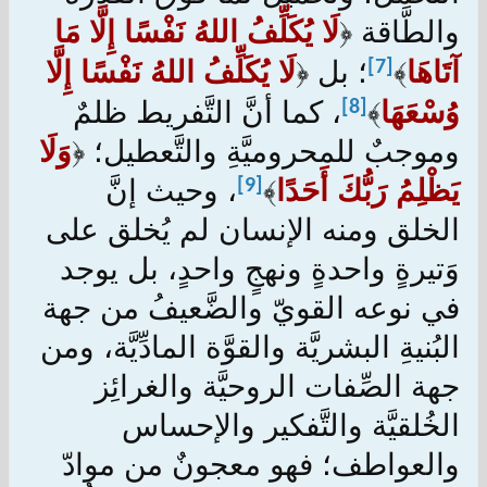
والطَّاقة ﴿
لَا يُكَلِّفُ اللهُ نَفْسًا إِلَّا مَا
آتَاهَا
﴾
؛ بل‌ ﴿
لَا يُكَلِّفُ اللهُ نَفْسًا إِلَّا
[7]
وُسْعَهَا
﴾
، كما أنَّ التَّفريط ظلمٌ
[8]
وموجبٌ للمحروميَّةِ والتَّعطيل؛ ﴿
وَلَا
يَظْلِمُ رَبُّكَ أَحَدًا
﴾
، وحيث إنَّ
[9]
الخلق ومنه الإنسان لم يُخلق على
وَتيرةٍ واحدةٍ ونهجٍ واحدٍ، بل يوجد
في نوعه القويّ والضَّعيفُ من جهة
البُنيةِ البشريَّة والقوَّة المادِّيَّة، ومن
جهة الصِّفات الروحيَّة والغرائِز
الخُلقيَّة والتَّفكير والإحساس
والعواطف؛ فهو معجونٌ من موادّ