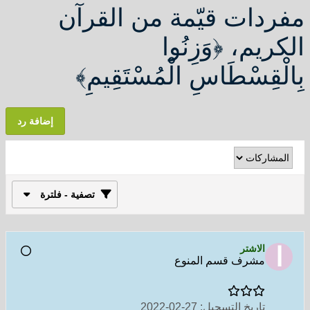
مفردات قيّمة من القرآن
الكريم، ﴿وَزِنُوا
بِالْقِسْطَاسِ الْمُسْتَقِيمِ﴾
إضافة رد
تصفية - فلترة
الاشتر
مشرف قسم المنوع
تاريخ التسجيل:
27-02-2022