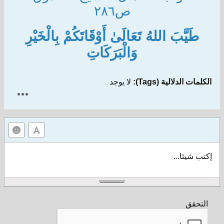
ص٢٨٦
طَيَّبَ اللهُ تَعَالَىٰ أَوْقَاتَكُمْ بِالْخَيْرِ
وَالْبَرَكَاتِ​
الكلمات الدلالية (Tags):
لا يوجد
إكتب شيئا...
التحقق