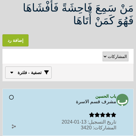
مَنْ سَمِعَ فَاحِشَةً فَأَفْشَاهَا
فَهُوَ كَمَنْ أَتَاهَا
إضافة رد
تصفية - فلترة
باب الحسين
مشرف قسم الاسرة
تاريخ التسجيل:
13-01-2024
المشاركات:
3420