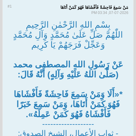
#1
مَنْ سَمِعَ فَاحِشَةً فَأَفْشَاهَا فَهُوَ كَمَنْ أَتَاهَا
07-07-2026, 03:34 PM
بِسْمِ اللهِ الرَّحْمٰنِ الرَّحِيمِ
اللّٰهُمَّ صَلِّ عَلَىٰ مُحَمَّدٍ وَآلِ مُحَمَّدٍ
وَعَجِّلْ فَرَجَهُمْ يَا كَرِيم
عَنْ رَسُولِ اللهِ المصطفى محمد
(صَلَّىٰ اللهُ عَلَيْهِ وَآلِهٍ) أَنَّهُ قَالَ:
*«أَلَا وَمَنْ سَمِعَ فَاحِشَةً فَأَفْشَاهَا
فَهُوَ كَمَنْ أَتَاهَا، وَمَنْ سَمِعَ خَبَرًا
فَأَفْشَاهُ فَهُوَ كَمَنْ عَمِلَهُ».
-------------------
- ثواب الأعمال، الشيخ الصدوق: