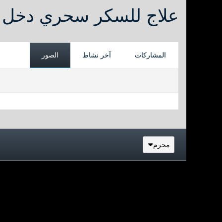
علاج للسكر سحري دخل 
المشاركات
آخر نشاط
الصور
محرم