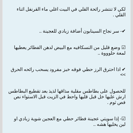
لكي لا تنتشر رائحة القلي في البيت اغلي ماء القرنفل اثناء
القلي .
✔- سر نجاح السينابون أضافة زبادي للعجينة ..
☑ وضع قليل من النسكافيه مع البيض لدهن الفطائر يعطيها
لمعة حلوووة ..
✔ اذا احترق الرز حطي فوقه خبز مفرود يسحب رائحه الحرق
>>
للحصول على بطاطس مقلية مذاقها لذيذ بعد تقطيع البطاطس
ارش عليها خل قبل قليها واحط في الزيت قبل الاستواء نص
فص ثوم .
☑- إذا سويتي عجينة فطائر حطي مع العجين شوية زبادي او
لبن يخليها هشه ..