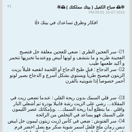
#1
🌞🌅 صباح الكفيل ( بيتك مملكتك ) 🌅🌞
16-07-2016, 09:03 PM
افكار وطرق تساعدك في بيتك 👍
1⃣- سر العجين الطري : ضعي للعجين معلقة خل فتصبح
العجينة طريه و ما بتنشف و لونها أبيض ووعندما تخبزيها تتحمر
و أكيد طعمها طيب
2⃣- سر الدجاج : قبل طبخ الدجاج أو اللحمة انقعيه قليلاً بزيت
الزيتون فيصبح طرياً ويستوي بشكل أسرع و الدجاج بصير لونو
أحمر خصوصا إذا شويتيه بالفرن
3⃣- سر قلي السمك بدون ريحة القلي : عندما تضعي زيت في
المقلاة… رشي على الزيت رشة فانيلا بودرة ثم أشعلي النار
واقلي . ما بتطلع أبدا ريحة السمك… .وبإمكانك عصر الليمون
على السمك فهو يساعد في التخلص من الرائحة
4⃣- سر الفتوش : ضعي في كأس (زيت زيتون ليمون خل ابيض
دبس رمان ملح فلفل اسمر شوية سكر مع بصل اخضر فرم