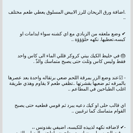
.اضافة ورق الريحان للرز الابيض المسلوق يعطي طعم مختلف
..
✔ وضع ملعقه من الزبادي مع اي كشنه سواء ايدامات او
كبسه،تعطيها. نكهه حلؤؤؤة ..
🎂 في خليط الكيك بيتي كروكر قللي الماء الى كاس واحد
فقط وليس كاس وثلث حتى يصبح متماسك والذّ .
- ☑عند وضع الزر بمرقة اللحم ضعي برتقاله واحدة بعد عصرها
بالمرقه ثم ضعيها بقشرتها ..تظفي طعم لا يقاوم وهذي طريقة
اغلب الطباخين في المطاعم ..
اي قالب حلى او كيك دعيه يبرد ثم قومي قطعيه حتى يصبح
القوام متماسك كما ترغبين ..
-✔ لاضافه نكهه لذييذه للكبسه، اضيفي بقدونس ،،
ووقت الحمس ليمون اسود مطحون واطحني البصل والثوم