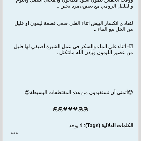
والفلفل الرومي مع بعض،،مره تجنن ..
لتفادي انكسار البيض اثناء الغلي ضعي قطعة ليمون او قليل
من الخل مع الماء ..
☑- أثناء غلي الماء والسكر في عمل الشيرة أضيفي لها قليل
من عصير الليمون وبإذن الله ماتتكتل ..
😊أتمنى أن تستفيدون من هذه المقتطفات البسيطة😍
💟💟💗💗💗💟💟
الكلمات الدلالية (Tags):
لا يوجد