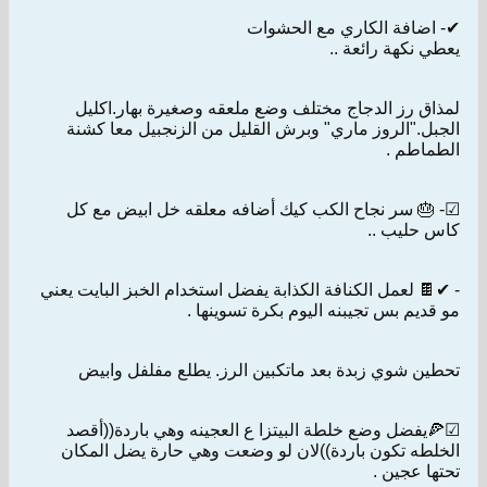
✔- اضافة الكاري مع الحشوات
يعطي نكهة رائعة ..
لمذاق رز الدجاج مختلف وضع ملعقه وصغيرة بهار.اكليل
الجبل."الروز ماري" وبرش القليل من الزنجبيل معا كشنة
الطماطم .
☑- 🎂 سر نجاح الكب كيك أضافه معلقه خل ابيض مع كل
كاس حليب ..
- ✔🍫 لعمل الكنافة الكذابة يفضل استخدام الخبز البايت يعني
مو قديم بس تجيبنه اليوم بكرة تسوينها .
تحطين شوي زبدة بعد ماتكبين الرز. يطلع مفلفل وابيض
☑🍕يفضل وضع خلطة البيتزا ع العجينه وهي باردة((أقصد
الخلطه تكون باردة))لان لو وضعت وهي حارة يضل المكان
تحتها عجين .