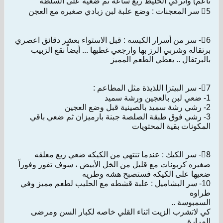
ناعم) واتركي الخليط ربع ساعة ثم ضعيه على السلطة
5⃣ سر المعجنات : وضع علبة لبن زبادي صغيره مع العجن
6⃣- سر من أسرار الكبسه : قبل الاستواء بعشر دقائق اعصري
برتقاله وشربي الرز بها وارجعي غطيها ... أيضاً نقع الزبيب
بالبرتقال .. يعطي الطعم المميز
7⃣- سر البيتزا اللذيذة مثل المطاعم :
1- ضعي لبن بالعجين ورشة سميد
2- رشي رشة سميد بالصينية قبل وضع العجين
3- رشي فوق طبقة الصلصة جبنة بارميزان ثم ضعي باقي
المكونات بقية المحتويات
8⃣- سر الكيك : عندما تنتهي من الكيكه ضعي ربع معلقه
صغيره كربونات مع قليل من الخل الأبيض ، سوف تفور وفوراً
ضعيها على الكيكه فستصبح هشه وطريه
10- سر البشاميل : علبة قشطه مع الحليب لطعم مميز وفي
طراوه
السمبوسة ..
كي لاتشرب الزيت اثناء القلي خاصه لكبار السن ومرضى
المرارة