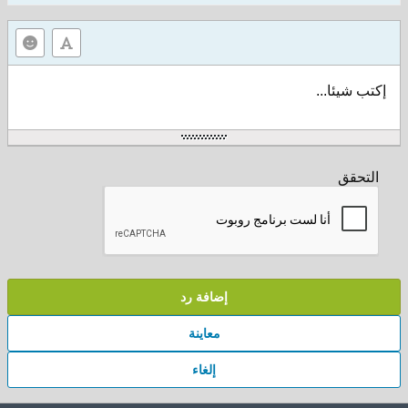
إكتب شيئا...
التحقق
إضافة رد
معاينة
إلغاء