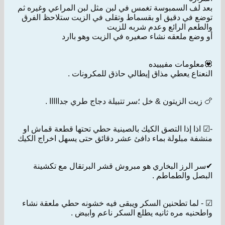
بعد لف السمبوسة تغمس في لبن مثل لبن المراعي وغيره ثم
توضع في دقيق او بقسماط وتقلى في الزيت ستلاحظ الفرق
والطعم الرائع وعدم شربه للزيت
أو وضع ملعقه نشاء صغيره في الزيت وهو باارد
💟معلومات مفيييده
النعناع يعطي مذاق إيطالي حاذق للمكرونات .
🍗 زيت الزيتون & خل ؛سر تتبيلة دجاج طري جدااااا .
-☑ اذا إذا التصق الكيك بالصينية حطي تحتها قطعة قماش او
منشفة مبلولة بماء دافئ عشر دقائق حتى يسهل اخراج الكيك
✔سر الرز البخاري هو مبروش قشر البرتقال مع تكشينة
البصل والطماطم .
☑ - لما تطحنين السكر ويبقى فيه خشونه حطي ملعقة نشاء
واطحنيه مره ثانيه يطلع السكر ناعم وابيض .