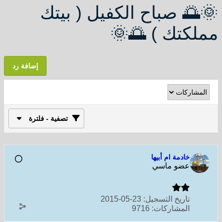
🌞🌅 صباح الكفيل ( بيتك
مملكتك ) 🌅🌞
إضافة رد
تصفية - فلترة
خادمة ام أبيها
عضو ماسي
تاريخ التسجيل:
23-05-2015
المشاركات:
9716