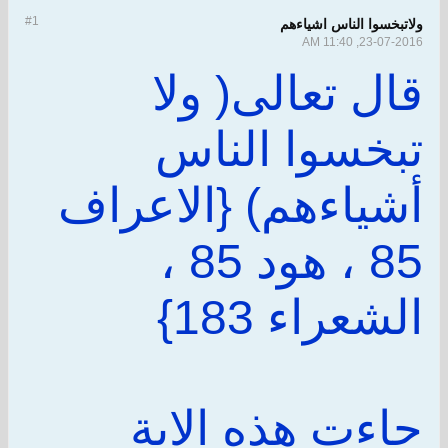
#1
ولاتبخسوا الناس اشياءهم
23-07-2016, 11:40 AM
قال تعالى( ولا
تبخسوا الناس
أشياءهم) {الاعراف
85 ، هود 85 ،
الشعراء 183}
جاءت هذه الاية