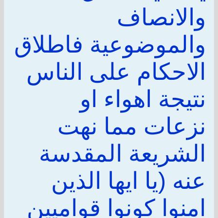
والانصاف
والموضوعية فاطلاق
الاحكام على الناس
نتيجة اهواء او
نزعات مما نهت
الشريعة المقدسة
عنه (يا ايها الذين
امنوا كونوا قواميين