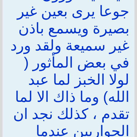
جوعا يرى بعين غير
بصيرة ويسمع باذن
غير سميعة ولقد ورد
في بعض المأثور (
لولا الخبز لما عبد
الله) وما ذاك الا لما
تقدم ، كذلك نجد ان
الحواريين عندما