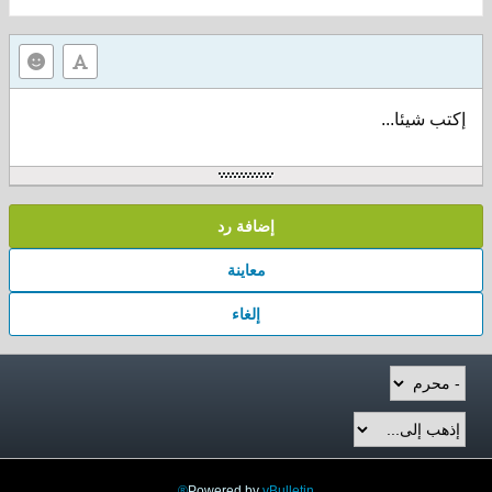
إكتب شيئا...
إضافة رد
معاينة
إلغاء
Powered by
vBulletin®