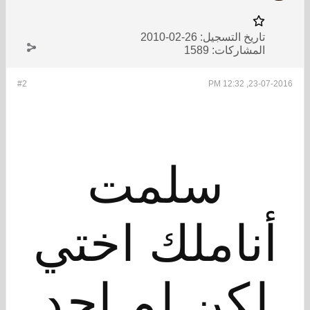
تاريخ التسجيل:
26-02-2010
المشاركات:
1589
#2
23-07-2016, 12:32 PM
سلمت
أناملك اختي
لكن لم اجد