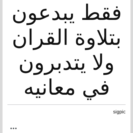
فقط يبدعون
بتلاوة القران
ولا يتدبرون
في معانيه
sigpic