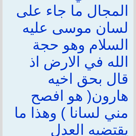
المجال ما جاء على
لسان موسى عليه
السلام وهو حجة
الله في الارض اذ
قال بحق اخيه
هارون( هو افصح
مني لسانا ) وهذا ما
يقتضيه العدل