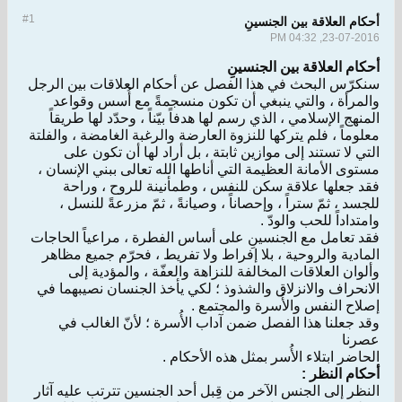
#1
أحكام العلاقة بين الجنسينِ
23-07-2016, 04:32 PM
أحكام العلاقة بين الجنسينِ
سنكرّس البحث في هذا الفصل عن أحكام العلاقات بين الرجل
والمرأة ، والتي ينبغي أن تكون منسجمةً مع أُسس وقواعد
المنهج الإسلامي ، الذي رسم لها هدفاً بيّناً ، وحدّد لها طريقاً
معلوماً ، فلم يتركها للنزوة العارضة والرغبة الغامضة ، والفلتة
التي لا تستند إلى موازين ثابتة ، بل أراد لها أن تكون على
مستوى الأمانة العظيمة التي أناطها الله تعالى ببني الإنسان ،
فقد جعلها علاقة سكن للنفس ، وطمأنينة للروح ، وراحة
للجسد ، ثمّ ستراً ، وإحصاناً ، وصيانةً ، ثمّ مزرعةً للنسل ،
وامتداداً للحب والودّ .
فقد تعامل مع الجنسينِ على أساس الفطرة ، مراعياً الحاجات
المادية والروحية ، بلا إفراط ولا تفريط ، فحرّم جميع مظاهر
وألوان العلاقات المخالفة للنزاهة والعفّة ، والمؤدية إلى
الانحراف والانزلاق والشذوذ ؛ لكي يأخذ الجنسان نصيبهما في
إصلاح النفس والأُسرة والمجتمع .
وقد جعلنا هذا الفصل ضمن آداب الأُسرة ؛ لأنّ الغالب في
عصرنا
الحاضر ابتلاء الأُسر بمثل هذه الأحكام .
أحكام النظر :
النظر إلى الجنس الآخر من قِبل أحد الجنسين تترتب عليه آثار