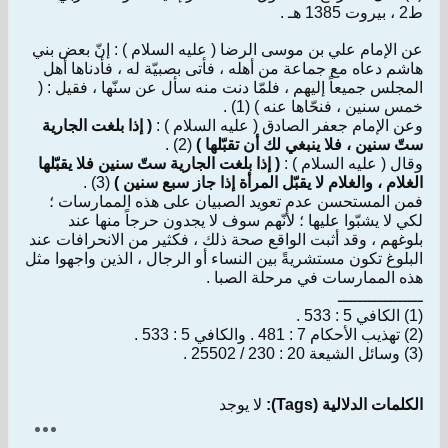
ط2 ، بيروت 1385 هـ .
عن الإمام علي بن موسى الرضا ( عليه السلام ) : إنّ بعض بني
هاشم دعاه مع جماعة من أهله ، فأتى بصبيّة له ، فأدناها أهل
المجلس جميعاً إليهم ، فلمّا دنت منه سأل عن سنّها ، فقيل : (
خمس سنين ، فنحّاها عنه ) (1) .
وعن الإمام جعفر الصادق ( عليه السلام ) :
( إذا بلغت الجارية
ستّ سنين ، فلا ينبغي لك أن تقبّلها )
(2) .
وقال ( عليه السلام ) :
( إذا بلغت الجارية ستّ سنين فلا يقبّلها
الغلام ، والغلام لا يقبّل المرأة إذا جاز سبع سنين )
(3) .
فمن المستحسن عدم تعويد الصبيان على هذه الممارسات ؛
لكي لا يشبّوا عليها ؛ لأنّهم سوف لا يجدون حرجاً منها عند
بلوغهم ، وقد أثبت الواقع صحة ذلك ، فكثير من الانحرافات عند
البلوغ تكون مستشريةً بين النساء أو الرجال ، الذين واجهوا مثل
هذه الممارسات في مرحلة الصبا .
ـــــــــــــــــ
(1) الكافي 5 : 533 .
(2) تهذيب الأحكام 7 : 481 . والكافي 5 : 533 .
(3) وسائل الشيعة 20 : 230 / 25502 .
الكلمات الدلالية (Tags):
لا يوجد