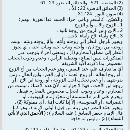
(2) المقنعة : 521 . والحدائق الناضرة 23 : 61 .
(3) الحدائق الناضرة 23 : 61 .
(4) سورة النور : 24 / 31 .
والكفيّن ، كالشعر وباقي أجزاء الجسد عدا العورة ، وهم :
1 ـ الزوج والأب وأبو الزوج .
2 ـ الابن وابن الزوج من زوجة ثانية .
3 ـ الأخ وأبناء الأخ وأبناء الأخت .
ويجوز للرجل النظر إلى زوجته وأُمّه ، وأمّ زوجته وبنته ، وبنت
زوجته من زوج ثانٍ ، وأُخته وبنات أخيه وبنات أخته ، أي يجوز
النظر إلى مطلق المحارم (1) ، وبمعنى آخر لا يتوجب على
المذكورات لبس القناع ، وتغطية الرأس ، وعدم وجوب الحجاب
مخصوص بما ذكرته الآية الشريفة .
أمّا ما تعارف عليه عند البعض ، وهو عدم الحجاب من أخ الزوج
، أو زوج الخالة ، أو زوج العمة ، أو ابن العم ، وابن الخال ، ومَن
بدرجتهما ، أو عدم تحجّب أخت الزوجة ، أو زوجة ابن الأخ ، أو
زوجة ابن الأخت ، فهذا لا جواز له ؛ لأنّ هذه الأصناف ليست من
المحارم ، وعدم وجوب الحجاب مخصوص بالمحارم فقط .
ويحرم على المرأة المسلمة أن تتجرّد أمام اليهودية ، أو
النصرانية ، أو المجوسية ، إلاّ إذا كانت أَمَةً ، أي مملوكةً (2) .
ويجوز تعمّد النظر دون ريبة من قِبل ( أولي الإربة ) ، وهو كما
قال الإمام جعفر الصادق ( عليه السلام ) :
( الأحمق الذي لا يأتي
النساء )
(3) ، وليس له حاجة
ــــــــــــــــ
(1) الحدائق الناضرة 23 : 61 . وجامع المقاصد 12 : 33 .