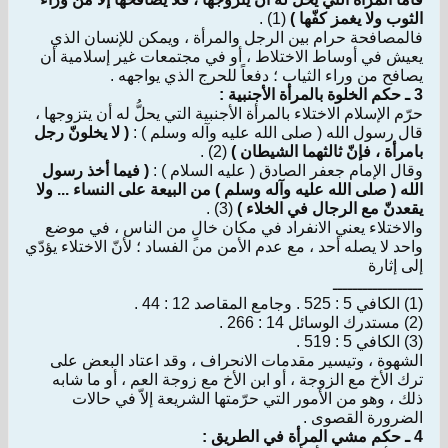
الثوب ولا يغمز كفّها )
(1) .
فالمصافحة حرام بين الرجل والمرأة ، ويمكن للإنسان الذي
يعيش في أوساط الاختلاط ، أو في مجتمعات غير إسلامية أن
يصافح من وراء الثياب ؛ دفعاً للحرج الذي يواجهه .
3 ـ حكم الخلوة بالمرأة الأجنبية :
حرّم الإسلام الاختلاء بالمرأة الأجنبية التي يحلُّ له أن يتزوجها ،
قال رسول الله ( صلى الله عليه وآله وسلم ) :
( لا يخلونّ رجل
بامرأة ، فإنّ ثالثهما الشيطان )
(2) .
وقال الإمام جعفر الصادق ( عليه السلام ) :
( فيما أخذ رسول
الله ( صلى الله عليه وآله وسلم ) من البيعة على النساء ... ولا
يقعدنّ مع الرجال في الخلاء )
(3) .
والاختلاء يعني الانفراد في مكان خالٍ من الناس ، في موضع
واحد لا يصله أحد ، مع عدم الأمن من الفساد ؛ لأنّ الاختلاء يؤدّي
إلى إثارة
ــــــــــــــــــ
(1) الكافي 5 : 525 . وجامع المقاصد 12 : 44 .
(2) مستدرك الوسائل 14 : 266 .
(3) الكافي 5 : 519 .
الشهوة ، وتيسير مقدمات الانحراف ، وقد اعتاد البعض على
ترك الأخ مع الزوجة ، أو ابن الأخ مع زوجة العم ، أو ما شابه
ذلك ، وهو من الأمور التي حرّمتها الشريعة إلاّ في حالات
الضرورة القصوى .
4 ـ حكم مشي المرأة في الطريق :