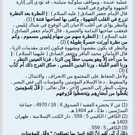
عملية عديدة ، ومواقف سلوكية متباينة ، قد تؤدي إلى إثارة
الشهوة والوقوع في الفتنة .
قال الإمام جعفر الصادق ( عليه السلام ) :
( النظرة بعد النظرة
تزرع في القلب الشهوةَ ، وكفى بها لصاحبها فتنة )
(1) .
والنظر يؤدّي في أغلب الأحيان إلى الوقوع في شباك إبليس ،
فتعقب صاحبها الندامة والحسرة ، قال الإمام جعفر الصادق (
عليه السلام ) :
( النظرة سهم من سهام إبليس مسموم ، وكم
من نظرة أورثت حسرةً طويلة )
(2) .
والنظر قد يكون مقصوداً وبشهوة فيكون إحدى مقدمات الزنا ،
قال الإمامان محمد الباقر وجعفر الصادق ( عليهما السلام ) :
(
ما من أحد إلاّ وهو يصيب حظّاً من الزنا ، فزنا العينين النظر ،
وزنا الفم القُبلة ، وزنا اليدين اللّمس ، صدّق الفرج ذلك أم كذّب
(3) .
)
ولأجل الحفاظ على المجتمع من الانحراف ، والابتذال ،
والسقوط ، دعا الإسلام المؤمنين والمؤمنات إلى غض البصر ،
وتجنّب النظر إلى الجنس الآخر ، قال تعالى :
( قُلْ لِلمؤمِنينَ
يَغُضُّوا من أبصَارِهِم ويَحفظُوا فُرُوجَهم
ــــــــــــــــ
(1) مَن لا يحضره الفقيه / الصدوق 4 : 18 / 4970 ، جماعة
المدرّسين ، ط2 ، قم 1404 هـ .
(2) الكافي / الكليني 5 : 559 ، دار الكتب الإسلامية ، طهران
1403 هـ .
(3) الكافي 5 : 559 .
ذلكَ أزكَى لَهُم إنَّ اللهَ خَبيرٌ بما يَصنَعُونَ * وَقُل لِلمؤمِناتِ