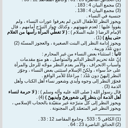
(2) مجمع البيان 4 : 183 .
(3) مجمع البيان 4 : 138 .
جنسية في النساء .
ويجوز النظر للأطفال الذين لم يعرفوا عورات النساء ، ولم
يقووا عليها ؛ لعدم شهوتهم ، وكذلك جواز التبرّج أمامهم ، قال
الإمام الرضا ( عليه السلام ) :
( لا تغطّي المرأة رأسها من الغلام
حتى يبلغ )
(1) .
ويجوز إدامة النظر إلى البنت الصغيرة ، والعجوز المسنّة (2)
دون تلذّذ وريبة .
ثانياً :
استثناء بعض النساء من غير المحارم :
إنّ علة تحريم النظر الدائم والمتواصل ، هو منع مقدمات
وأسباب الانحراف ، والأمر بعدم النظر موجّه للرجل والمرأة
على حدٍّ سواء ، ولكنّ الإسلام استثنى بعض النساء ، وجوّز
النظر إليهنّ دون تلذّذ ؛ مراعاةً للأمر الواقع .
فجوّز النظر إلى وجوه وأيدي وشعور نساء أهل الكتاب وأهل
الذمة (3) .
قال رسول الله ( صلى الله عليه وآله وسلم ) :
( لا حرمة لنساء
أهل الذمة أن ينظر إلى شعورهنّ وأيديهنّ )
(4) .
ويجوز النظر إلى كلِّ متبرّجة غير متقيّدة بالحجاب الإسلامي ،
ويجوز النظر غير المتعمّد إلى المجنونة .
ــــــــــــــــــ
(1) الكافي 5 : 533 . وجامع المقاصد 12 : 33 .
(2) الحدائق الناضرة 23 : 64 .