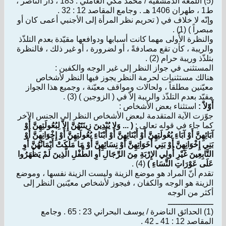
(5) اللمعة الدمشقية / محمد مكي العاملي : 183 ، دار الناصر ،
ط1 ، طهران 1406 هـ . وجامع المقاصد 12 : 32 .
وإنّه لا خلاف في ( تحريم نظر المرأة إلى الأجنبي أعمى كان أو
مبصراً ) (1) .
والنظرة الأُولى مهما كانت أسبابها ودوافعها مقيّدة بعدم التلذّذ
والريبة ، كأن تقع مصادفةً ، أو لضرورة ، أو غير ذلك ، فالنظرة
بتلذّذ وريبة حرام (2) .
المستثنى في جواز النظر إلى غير الوجه والكفين :
هنالك مستثنيات لحرمة النظر يجوز فيها النظر لأشخاص
معيّنين مطلقاً ، ولحالات ومواقف معيّنة ، وجميع هذا الجواز
مقيّد بعدم التلذّذ والريبة إلاّ في ( الزوجين ) (3) .
أَوّلاً :
استثناء بعض الأشخاص :
جوّزت الآية المتقدمة لبعض الأشخاص النظر إلى الجنس الآخر
كما جاء في قوله تعالى :
( ... وَلا يُبْدِينَ زِينَتَهُنَّ إِلاّ لِبُعُولَتِهِنَّ أَوْ
آبَائِهِنَّ أَوْ آبَاءِ بُعُولَتِهِنَّ أَوْ أَبْنَائِهِنَّ أَوْ أَبْنَاءِ بُعُولَتِهِنَّ أَوْ إِخْوَانِهِنَّ أَوْ
بَنِي إِخْوَانِهِنَّ أَوْ بَنِي أَخَوَاتِهِنَّ أَوْ نِسَائِهِنَّ أَوْ مَا مَلَكَتْ أَيْمَانُهُنَّ أَوِ
التَّابِعِينَ غَيْرِ أُولِي الإِرْبَةِ مِنَ الرِّجَالِ أَوِ الطِّفْلِ الَّذِينَ لَمْ يَظْهَرُوا
عَلَى عَوْرَاتِ النِّسَاءِ )
(4) .
تقدم أنّ المراد هو موضع الزينة وليست الزينة نفسها ، وموضع
الزينة هو الوجه والكفان ، فيجوز لأشخاص معيّنين النظر إلى
أكثر من الوجه
ــــــــــــــــــ
(1) الحدائق الناضرة / يوسف البحراني 23 : 65 . وجامع
المقاصد 12 : 41 ـ 42 .