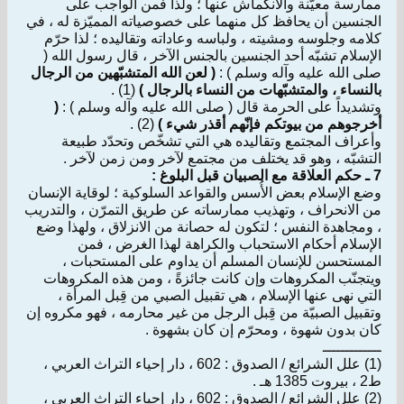
ممارسة معيّنة والانكماش عنها ؛ ولذا فمن الواجب على
الجنسين أن يحافظ كل منهما على خصوصياته المميّزة له ، في
كلامه وجلوسه ومشيته ، ولباسه وعاداته وتقاليده ؛ لذا حرّم
الإسلام تشبّه أحد الجنسين بالجنس الآخر ، قال رسول الله (
صلى الله عليه وآله وسلم ) :
( لعن الله المتشبّهين من الرجال
بالنساء ، والمتشبّهات من النساء بالرجال )
(1) .
وتشديداً على الحرمة قال ( صلى الله عليه وآله وسلم ) :
(
أخرجوهم من بيوتكم فإنّهم أقذر شيء )
(2) .
وأعراف المجتمع وتقاليده هي التي تشخّص وتحدّد طبيعة
التشبّه ، وهو قد يختلف من مجتمع لآخر ومن زمن لآخر .
7 ـ حكم العلاقة مع الصبيان قبل البلوغ :
وضع الإسلام بعض الأُسس والقواعد السلوكية ؛ لوقاية الإنسان
من الانحراف ، وتهذيب ممارساته عن طريق التمرّن ، والتدريب
، ومجاهدة النفس ؛ لتكون له حصانة من الانزلاق ، ولهذا وضع
الإسلام أحكام الاستحباب والكراهة لهذا الغرض ، فمن
المستحسن للإنسان المسلم أن يداوم على المستحبات ،
ويتجنّب المكروهات وإن كانت جائزةً ، ومن هذه المكروهات
التي نهى عنها الإسلام ، هي تقبيل الصبي من قِبل المرأة ،
وتقبيل الصبيّة من قِبل الرجل من غير محارمه ، فهو مكروه إن
كان بدون شهوة ، ومحرّم إن كان بشهوة .
ـــــــــــــ
(1) علل الشرائع / الصدوق : 602 ، دار إحياء التراث العربي ،
ط2 ، بيروت 1385 هـ .
(2) علل الشرائع / الصدوق : 602 ، دار إحياء التراث العربي ،