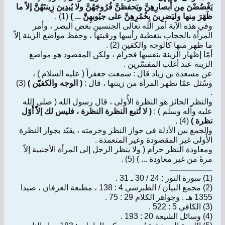
يَغْضُضْنَ مِن أَبصارِهِنَّ ويَحفظنَّ فُرُوجَهُنَّ ولا يُبدِينَ زِينتَهُنَّ إلاّ ما
ظَهَرَ مِنها وليَضرِبنَ بِخُمُرِهِنَّ على جيُوبهِنَّ ... )
(1) .
وفي هذه الآية أمر الله تعالى الجنسينِ بغض البصر ، وأمر
المرأة بالحجاب بتغطية رأسها ورقبتها ، وحفظ مواضع الزينة إلاّ
ما ظهر منها كالوجه والكفينِ (2) .
أمّا إظهار الزينة بنفسها فحرام ، ولكن المقصود هو مواضع
الزينة عند أغلب المفسّرين .
عن مسعدة بن زياد قال : سمعت جعفراً ( عليه السلام ) ،
وسُئل عمّا تظهر المرأة من زينتها ، قال :
( الوجه والكفيّن )
(3)
.
والنظر الجائز هو النظرة الأُولى ، قال رسول الله ( صلى الله
عليه وآله وسلم ) :
( لا تُتبع النظرة النظرة ، فليس لك إلاّ أَوّل
نظرة )
(4) .
والجمع بين الأدلة في جواز النظر وحرمته ، يقيّد بجواز النظرة
الأُولى غير المقصودة وغير المتعمدة .
ومعاودة النظر حرام ( ولا ينظر الرجل إلى المرأة الأجنبية إلاّ
مرةً من غير معاودة ... ) (5) .
ـــــــــــــــــ
(1) سورة النور : 24 / 30 ـ 31 .
(2) مجمع البيان / الطبرسي 4 : 138 ، مطبعة العرفان ، صيدا
1355 هـ . وجواهر الكلام 29 : 75 .
(3) الكافي 5 : 522 .
(4) وسائل الشيعة 20 : 193 .