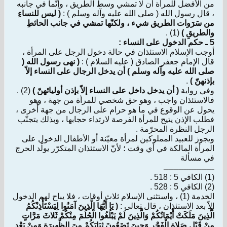
من الأفضل للمرأة أن لا تمشي وسط الطريق ، وإنّما في جانبه
، قال رسول الله ( صلى الله عليه وآله وسلم ) :
( ليس للنساءِ
من سَرَوات الطريق شيء ، ولكنّها تمشي في جانب الحائطِ
والطريقِ )
(1) .
5 ـ حكم الدخول على النساء :
أوجب الإسلام الاستئذان في حالة دخول الرجل على المرأة ،
قال الإمام جعفر الصادق ( عليه السلام ) :
( نهى رسول الله (
صلى الله عليه وآله وسلم ) أن يدخل الرجال على النساء إلاّ
بإذنهنّ )
.
وفي رواية
( أن يدخل داخل على النساء إلاّ بإذن أوليائهنّ )
(2) .
فالاستئذان واجب ، وهو حق شخصي للمرأة من جهة ، وهو
يحول عن الوقوع في ما هو حرام على الرجال من جهة أُخرى ،
فطلب الإذن يتيح للمرأة الفرصة لارتداء حجابها ، وبذلك يتجنّب
الرجل النظرة المحرّمة .
ويجوز للعبيد المملوكين لمرأة معيّنة أو الأطفال الدخول على
المرأة المالكة في أي وقت ؛ لأنّ الاستئذان المتكرّر يولّد الحرج
في مسألة
ــــــــــــــــــــ
(1) الكافي 5 : 518 .
(2) الكافي 5 : 528 .
الخدمة (1) ، واستثنى الإسلام ثلاث أوقات ، فلا يباح لهم الدخول
إلاّ بعد الاستئذان ، قال تعالى :
( يَا أَيُّهَا الَّذِينَ آمَنُوا لِيَسْتَأْذِنْكُمُ
الَّذِينَ مَلَكَتْ أَيْمَانُكُمْ وَالَّذِينَ لَمْ يَبْلُغُوا الْحُلُمَ مِنْكُمْ ثَلاثَ مَرَّاتٍ
مِنْ قَبْلِ صَلاةِ الْفَجْرِ وَحِينَ تَضَعُونَ ثِيَابَكُمْ مِنَ الظَّهِيرَةِ وَمِنْ بَعْدِ