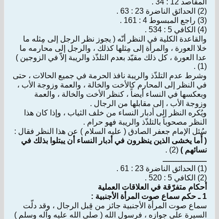
المقاصد 12 : 34 .
(2) الحدائق الناضرة 23 : 63 .
(3) راجع المبسوط 4 : 161 .
(4) الكافي 5 : 534 .
والقاعدة الكلية في النظر أنّه ( يجوز نظر الرجل إلى مِثله ما
خلا العورة ، والمرأة إلى مِثلها كذلك ، والرجل إلى محارمه ما
عدا العورة ، كل ذلك مقيّد بعدم التلذّذ والريبة إلاّ في الزوجين )
(1) .
وشرط عدم التلذّذ والريبة نافذ الحرمة في جميع الحالات ، حتى
في النظر إلى المحارم كالأخت والخالة ، والعمة وزوجة الأب ،
وبعكسها في النساء أيضاً ، كنظر الأخت والخالة ، والعمة
وزوجة الأب ، إلى مقابلها من الرجال .
ويُكره النظر إلى أدبار النساء من خلف الثياب ، وإذا كان هذا
النظر مصحوباً بالتلذّذ والريبة فهو حرام .
سُئل الإمام جعفر الصادق ( عليه السلام ) عن هذا النظر فقال :
( أَما يخشى الذين ينظرون في أدبار النساء أن يبتلوا بذلك في
نسائهم )
(2) .
ــــــــــــــــــ
(1) الحدائق الناضرة 23 : 61 .
(2) الكافي 5 : 520 .
أحكام متفرّقة في العلاقات العملية
1 ـ حكم سماع صوت المرأة الأجنبية :
سماع صوت المرأة الأجنبية جائز من قِبل الرجال ، وقد دلّت
السيرة على جوازه ، فرسول الله ( صلى الله عليه وآله وسلم )