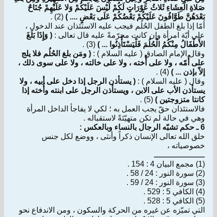
صَلاةِ الْعِشَاءِ ثَلاثُ عَوْرَاتٍ لَكُمْ لَيْسَ عَلَيْكُمْ وَلا عَلَيْهِمْ جُنَاحٌ
بَعْدَهُنَّ طَوَّافُونَ عَلَيْكُمْ بَعْضُكُمْ عَلَى بَعْضٍ .... )
(2) .
أمّا إذا بلغ الطفل الحُلُم فيجب عليه الاستئذان عند الدخول ،
على أيّة امرأة وإن كانت محرّمةً عليه قال تعالى :
( وَإِذَا بَلَغَ
الأَطْفَالُ مِنْكُمُ الْحُلُمَ فَلْيَسْتَأْذِنُوا ... )
(3) .
وقال الإمام الصادق ( عليه السلام ) :
( ومَن بلغ الحُلُم فلا يلج
على أُمّه ، ولا على أُخته ، ولا على خالته ، ولا على سوى ذلك ،
إلاّ بإذن ... )
(4) .
وقال ( عليه السلام ) :
( يستأذن الرجل إذا دخل على أبيه ، ولا
يستأذن الأب على الابن ، ويستأذن الرجل على ابنته وأُخته إذا
كانتا متزوجتين )
(5) .
فالاستئذان حقّ يجب العمل به ؛ لكي لا يفاجأ الداخل المرأة
وهي في حالة لم تكن متهيّئةً لاستقباله .
6 ـ حكم تشبّه الرجال بالنساء وبالعكس :
خلق الله تعالى الإنسان ذكراً وأنثى ، ووضع لكل جنس
خصوصياته ،
ـــــــــــــــــــــ
(1) مجمع البيان 4 : 154 .
(2) سورة النور : 24 / 58 .
(3) سورة النور : 24 / 59 .
(4) الكافي 5 : 529 .
(5) الكافي 5 : 528 .
التي تميّزه عن غيره من الحركة والسكون ، ومن الاندفاع نحو