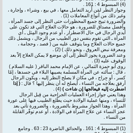
(4) المبسوط 4 : 161 .
وجواز النظر لمَن أُريد التعامل معها ، في بيع ، وشراء ، وإجارة ،
وغير ذلك من أنواع المعاملات (1) .
والضرورة تبيح جميع المحظورات حتى النظر إلى جسد المرأة ،
وأفضل مصداق للضرورة ، هو حالات العلاج التي قد تكون على
أيدي الرجال في حال الاضطرار ، أو عدم وجود المِثل ـ أي
المرأة ـ التي تقوم بنفس دور الطبيب من الرجال ، ويشمل ذلك
جميع حالات العلاج وما يتوقف عليه من ( فصد ، وحجامة ،
ومعرفة نبض العروق ، ونحو ذلك ) (2) .
وعند الضرورة يجوز النظر إلى أي موضع لا يمكن العلاج إلاّ بعد
الوقوف عليه (3) .
روى أبو حمزة الثمالي ، عن الإمام محمد الباقر ( عليه السلام )
، قال : سألته عن المرأة المسلمة يصيبها البلاء في جسدها ، إمّا
كسر ، أو جِراح ، في مكان لا يصلح النظر إليه ، ويكون الرجال
أرفق بعلاجه من النساء ، أيصلح له أن ينظر إليها ؟ قال :
( إذا
اضطرت إليه فيعالجها إن شاءت )
(4) .
وهذا يعني جواز إجراء العمليات الجراحية من قِبل الرجال
للنساء ، ومنها عملية الولادة حيث يطّلع الطبيب فيها على عورة
المرأة ، وهذا الجواز مشروط بالضرورة ، والضرورة تأتي بعد
عجز النساء عن علاج المرأة في الولادة ، أو عدم توفّر القابلة
من النساء .
ـــــــــــــــــ
(1) المبسوط 4 : 161 . والحدائق الناضرة 23 : 63 . وجامع