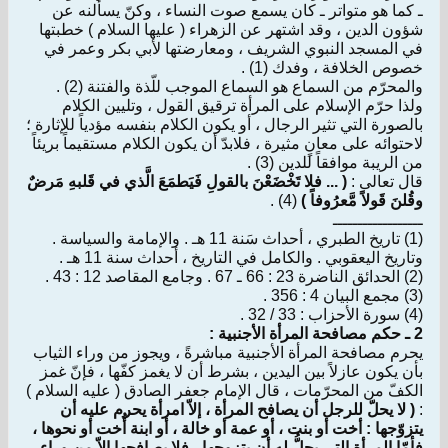
ـ كما هو متواتر ـ كان يسمع صوت النساء ، وكنّ يسألنه عن
شؤون الدين ، وقد اشتهر عن الزهراء ( عليها السلام ) خطبتها
في المسجد النبوي الشريف ، ومعارضتها لأبي بكر وعمر في
خصوص الخلافة ، وفدك (1) .
والمحرّم من السماع هو السماع الموجب للّذة والفتنة (2) .
ولذا حرّم الإسلام على المرأة ترقيق القول ، وتليين الكلام
بالصورة التي تثير الرجال ، أو يكون الكلام بنفسه مؤدياً للإثارة ؛
لاحتوائه على معانٍ مثيرة ، فلابدّ أن يكون الكلام مستقيماً بريئاً
من الريبة موافقاً للدين (3) .
قال تعالى :
( ... فلا تَخْضَعْنَ بالقولِ فَيَطمَعَ الَّذي في قَلبهِ مَرضٌ
وقُلنَ قَولاً مَّعرُوفاً )
(4) .
ــــــــــــــــــ
(1) تاريخ الطبري ، أحداث سَنة 11 هـ . والإمامة والسياسة .
وتاريخ اليعقوبي . والكامل في التاريخ ، أحداث سنة 11 هـ .
(2) الحدائق الناضرة 23 : 66 ـ 67 . وجامع المقاصد 12 : 43 .
(3) مجمع البيان 4 : 356 .
(4) سورة الأحزاب : 33 / 32 .
2 ـ حكم مصافحة المرأة الأجنبية :
يحرم مصافحة المرأة الأجنبية مباشرةً ، ويجوز من وراء الثياب
بأن يكون عازلاً بين اليدين ، بشرط أن لا يغمز كفّها ، فإنّ غمز
الكفّ من المحرّمات ، قال الإمام جعفر الصادق ( عليه السلام )
:
( لا يحلّ للرجل أن يصافح المرأة ، إلاّ امرأة يحرم عليه أن
يتزوّجها : أخت أو بنت ، أو عمة أو خالة ، أو ابنة أُخت أو نحوها ،
فأمّا المرأة التي يحلُّ له أن يتزوجها ، فلا يصافحها إلاّ من وراء