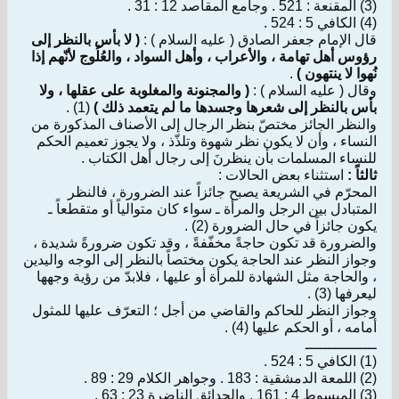
(3) المقنعة : 521 . وجامع المقاصد 12 : 31 .
(4) الكافي 5 : 524 .
قال الإمام جعفر الصادق ( عليه السلام ) :
( لا بأس بالنظر إلى
رؤوس أهل تهامة ، والأعراب ، وأهل السواد ، والعُلُوج لأنّهم إذا
نُهوا لا ينتهون )
.
وقال ( عليه السلام ) :
( والمجنونة والمغلوبة على عقلها ، ولا
بأس بالنظر إلى شعرها وجسدها ما لم يتعمد ذلك )
(1) .
والنظر الجائز مختصّ بنظر الرجال إلى الأصناف المذكورة من
النساء ، وأن لا يكون نظر شهوة وتلذّذ ، ولا يجوز تعميم الحكم
للنساء المسلمات بأن ينظرنَ إلى رجال أهل الكتاب .
ثالثاً :
استثناء بعض الحالات :
المحرّم في الشريعة يصبح جائزاً عند الضرورة ، فالنظر
المتبادل بين الرجل والمرأة ـ سواء كان متوالياً أو متقطعاً ـ
يكون جائزاً في حال الضرورة (2) .
والضرورة قد تكون حاجةً مخفّفةً ، وقد تكون ضرورةً شديدة ،
وجواز النظر عند الحاجة يكون مختصاً بالنظر إلى الوجه واليدين
، والحاجة مثل الشهادة للمرأة أو عليها ، فلابدّ من رؤية وجهها
ليعرفها (3) .
وجواز النظر للحاكم والقاضي من أجل ؛ التعرّف عليها للمثول
أمامه ، أو الحكم عليها (4) .
ــــــــــــــــ
(1) الكافي 5 : 524 .
(2) اللمعة الدمشقية : 183 . وجواهر الكلام 29 : 89 .
(3) المبسوط 4 : 161 . والحدائق الناضرة 23 : 63 .