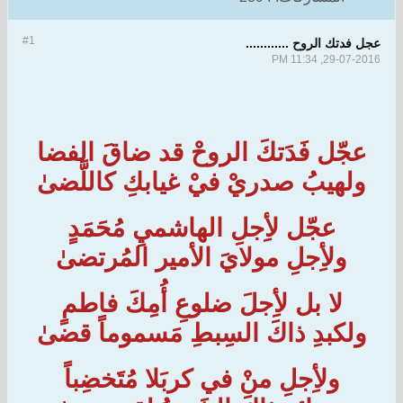
#1
عجل فدتك الروح ............
29-07-2016, 11:34 PM
عجّل فَدَتكَ الروحْ قد ضاقَ الفضا
ولهيبُ صدريْ فيْ غيابكِ كاللَّضىٰ
عجّل لأِجلِ الهاشميِ مُحَمَدٍ
ولأِجلِ مولايَ الأمير المُرتضىٰ
لا بل لأِجلَ ضلوعِ أُمِكَ فاطمٍ
ولكبدِ ذاكَ السِبطِ مَسموماً قضىٰ
ولأِجلِ منْ في كربَلا مُتَخضِباً