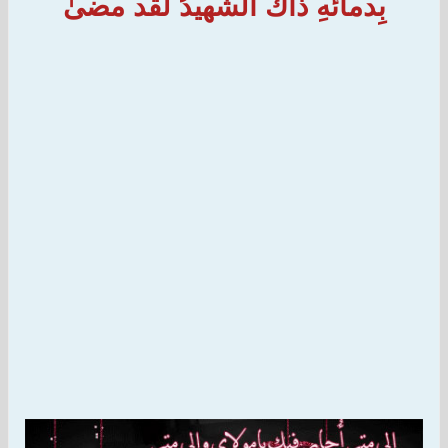
بِدمائهِ ذاكَ الشَهيدُ لقد مضىٰ