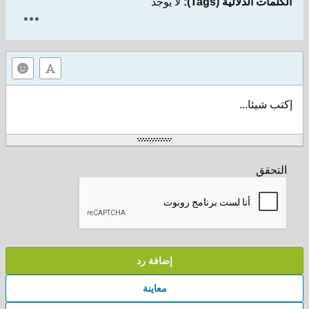
الكلمات الدلالية (Tags):
لا يوجد
إكتب شيئا...
التحقق
إضافة رد
معاينة