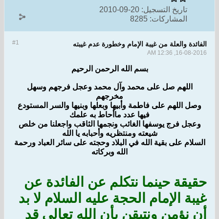
تاريخ التسجيل:
20-09-2010
المشاركات:
8285
#1
الفائدة والعلة من غيبة الإمام وخطورة عدم غيبته
16-08-2016, 12:36 AM
بسم الله الرحمن الرحيم
اللهم صل على محمد وآل محمد وعجل فرجهم وسهل
مخرجهم
وصل اللهم على فاطمة وأبيها وبعلها وبنيها والسر المستودع
فيها عدد ماأحاط به علمك
وعجل فرج يوسفها الغائب ونجمها الثاقب واجعلنا من خلص
شيعته ومنتظريه وأحبابه يا الله
السلام على بقية الله في البلاد وحجته على سائر العباد ورحمة
الله وبركاته
حقيقة حينما نتكلم عن الفائدة عن
غيبة الإمام الحجة عليه السلام لا بد
أن نؤمن ونتيقن بأن الله تعالى قد