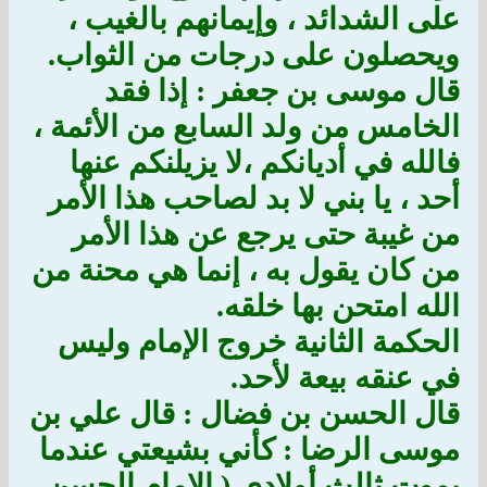
على الشدائد ، وإيمانهم بالغيب ،
ويحصلون على درجات من الثواب.
قال موسى بن جعفر : إذا فقد
الخامس من ولد السابع من الأئمة ،
فالله في أديانكم ،لا يزيلنكم عنها
أحد ، يا بني لا بد لصاحب هذا الأمر
من غيبة حتى يرجع عن هذا الأمر
من كان يقول به ، إنما هي محنة من
الله امتحن بها خلقه.
الحكمة الثانية خروج الإمام وليس
في عنقه بيعة لأحد.
قال الحسن بن فضال : قال علي بن
موسى الرضا : كأني بشيعتي عندما
يموت ثالث أولادي ( الإمام الحسن