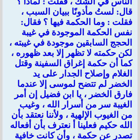
الناس في الشك ، فقلت : لماذا ؟
قال: لستُ مأذونًا ببيان السبب ،
فقلت : وما الحكمة فيها ؟ فقال:
نفس الحكمة الموجودة في غيبة
الحجج السابقين موجودة في غيبته ،
لكن حكمته لا تظهر إلا بعد ظهوره ،
كما أن حكمة إغراق السفينة وقتل
الغلام وإصلاح الجدار على يد
الخضر لم تتضح لموسى إلا عندما
فارق الخضر ، يا ابن فضيل إن أمر
الغيبة سر من أسرار الله ، وغيب
من الغيوب الإلهية ، ولأننا نعتقد بأن
الله حكيم فعلينا أ نعترف بأن أفعاله
تصدر عن حكمة ، وأن كانت خافية