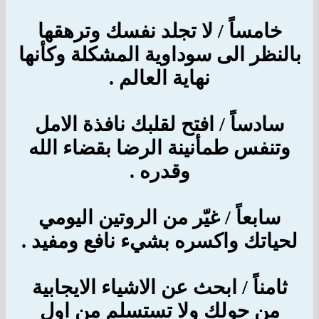
خامساً / لا تجلد نفسك وترهقها
بالنظر الى سوداوية المشكلة وكأنها
نهاية العالم .
سادساً / افتح لقلبك نافذة الامل
وتنفس طمأنينة الرضا بقضاء الله
وقدره .
سابعاً / غيّر من الروتين اليومي
لحياتك واكسره بشيء نافع ومفيد .
ثامناً / ابحث عن الاشياء الايجابية
من حولك ولا تستسلم من اول