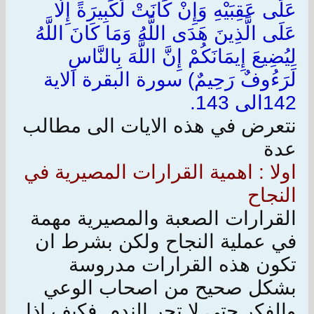
عَلَى عَقِبَيْهِ وَإِنْ كَانَتْ لَكَبِيرَةً إِلَّا
عَلَى الَّذِينَ هَدَى اللَّهُ وَمَا كَانَ اللَّهُ
لِيُضِيعَ إِيمَانَكُمْ إِنَّ اللَّهَ بِالنَّاسِ
لَرَءُوفٌ رَحِيمٌ) سورة البقرة الاية
142الى 143.
نتعرض في هذه الايات الى مطالب
عدة
اولا : اهمية القرارات المصيرية في
النجاح
القرارات الصعبة والمصيرية مهمة
في عملية النجاح ولكن بشرط ان
تكون هذه القرارات مدروسة
بشكل صحيح من اصحاب الوعي
والفكر حتى لا تجر الندم .فكيف اذا