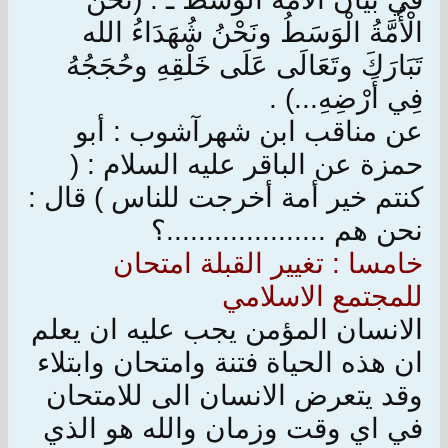
الْأُمَّةُ الْوَسَطُ ونَحْنُ شُهَدَاءُ الله
تَبَارَكَ وتَعَالَى عَلَى خَلْقِهِ وحُجَجُهُ
فِي أَرْضِهِ...) .
عن مناقب ابن شهرآشوب : أبو
حمزة عن الباقر عليه السلام : (
كنتم خير أمة أخرجت للناس ) قال :
نحن هم ....................؟
خامسا : تغيير القبلة امتحان
للمجتمع الاسلامي
الانسان المؤمن يجب عليه ان يعلم
ان هذه الحياة فتنة وامتحان وابتلاء
وقد يتعرض الانسان الى للامتحان
في اي وقت وزمان والله هو الذي