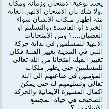
يحدد نوعية الامتحان وزمانه ومكانه
،ولا شك بان الامتحان الالهي الغاية
منه اظهار ملكات الانسان سواء
الخيرة او الفاسدة ،والتسليم او
العصيان....؟ ومن الامتحانات
الالهية للمسلمين في بداية حركة
النبي في المدينة تغيير القبلة فكان
تغيير القبلة امتحانا من الله تعالى
للمسلمين حتى يظهر ملكات
المؤمنين في طاعتهم الى الله
تعالى وتسليمهم له حتى يمكن
اكمال المسيرة الايمانية والحركة
الصحيحة في حياة المجتمع
الإسلامي .؟