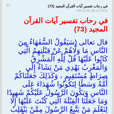
#1
في رحاب تفسير آيات القرآن المجيد (73)
08-10-2016, 12:49 PM
في رحاب تفسير آيات القرآن
المجيد (73)
قال تعالى (سَيَقُولُ السُّفَهَاءُ مِنَ
النَّاسِ مَا وَلَّاهُمْ عَنْ قِبْلَتِهِمُ الَّتِي
كَانُوا عَلَيْهَا قُلْ لِلَّهِ الْمَشْرِقُ
وَالْمَغْرِبُ يَهْدِي مَنْ يَشَاءُ إِلَى
صِرَاطٍ مُسْتَقِيمٍ ، وَكَذَلِكَ جَعَلْنَاكُمْ
أُمَّةً وَسَطًا لِتَكُونُوا شُهَدَاءَ عَلَى
النَّاسِ وَيَكُونَ الرَّسُولُ عَلَيْكُمْ شَهِيدًا
وَمَا جَعَلْنَا الْقِبْلَةَ الَّتِي كُنْتَ عَلَيْهَا إِلَّا
لِنَعْلَمَ مَنْ يَتَّبِعُ الرَّسُولَ مِمَّنْ يَنْقَلِبُ