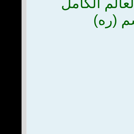
عالم الكامل
م (ره)