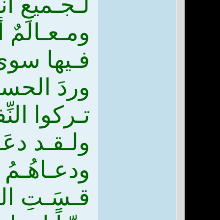
لـجـميعِ أن
ومـعـالمٌ 
فـيها سوى 
وردَ الحسي
تـركوا النِ
ولـقـد دعَـ
ودعـاهُـمُ 
قـسَـتِ الق