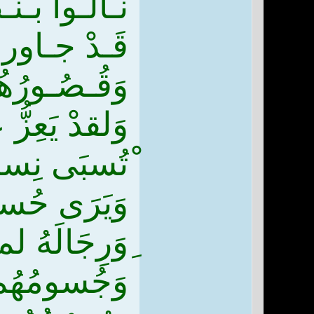
نـالُـوا بـن
قَـدْ جـاور
وَقُـصُـورُهُ
وَلقدْ يَعِز
ْتُسبَى نِسا
وَيَرَى حُسينا
ِوَرِجَالَهُ لم
وَجُسومُهُم 