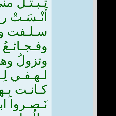
تـبـتـلُّ من
أَنْـسَـتْ ر
سـلـفت وهو
وفـجـائـعُ ا
وتزولُ وهي
لـهـفـي لِـ
كـانـت بِـهـا
نَـصـروا ابـ