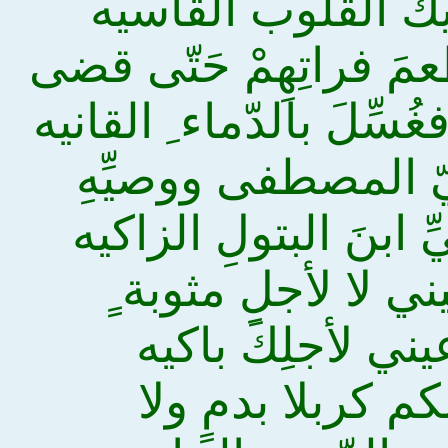
ـاتيكَ القلوب القاسيه
مَ فراتِهِمْ حَتّى قضى
سِّلَ بالدّماء ِ القانيه
بيّ المصطفى ووصيِّهِ
ّ ابنَ البتولِ الزاكيه
ني لا لأجلِ مثوبة ٍ
عيني لأجلِكَ باكيه
نكم كربلا بدمٍ ولا