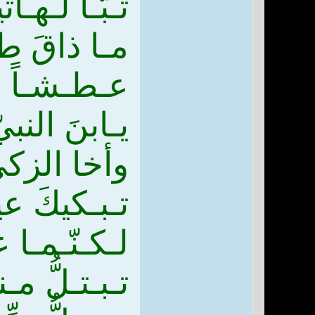
تـبّـاً لـه
مـا ذاقَ طع
عـطـشـاً فغُ
يـابنَ الن
وأخا الزكيِ
تـبـكيكَ عي
لـكـنّـمـا 
تـبـتـلُّ مـ