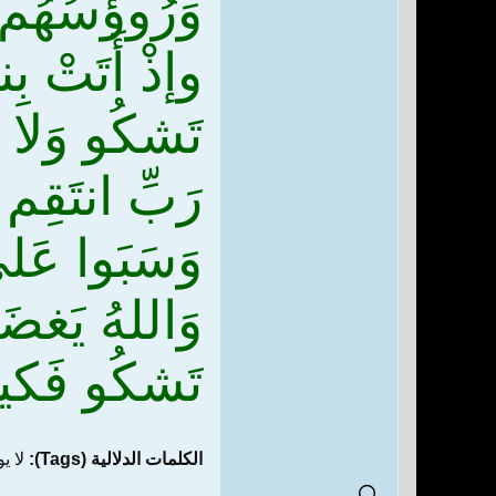
وَرُوؤسُهُم ف
وإذْ أَتَتْ بِنت
تَشكُو وَلا ت
رَبِّ انتَقِم 
وَسَبَوا عَلى
وَاللهُ يَغضَ
تَشكُو فَكيفَ
الكلمات الدلالية (Tags):
لا ي