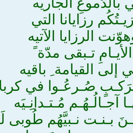
ِّي بالدّموعِ الجاريه
زيـتُكُم رزايانا التي
ّنت الرزايا الآتيه
لأيـامِ تـبقى مدّة ً
 إلى القيامة ِ باقيه
رَكـبٍ صُـرعُـوا في كربل
 آجـالُـهُـم مُـتـدانِـيَه
نَ بـنـت نـبيَّهُم طُوبى لَ