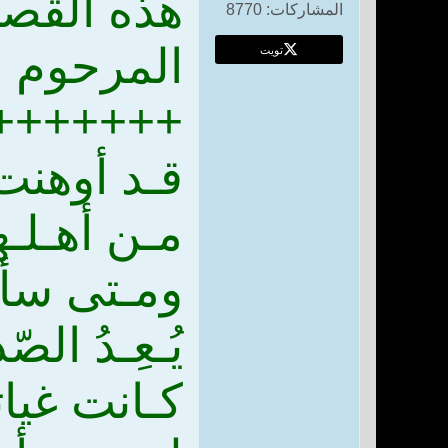
هذه القصي
المشاركات:
8770
المرحوم ا
تويت
+++++++
قـد أوهنت ج
مـن أهـلـهـ
ومـتى سألت
يُـعِـدُ ال
كـانت غيا