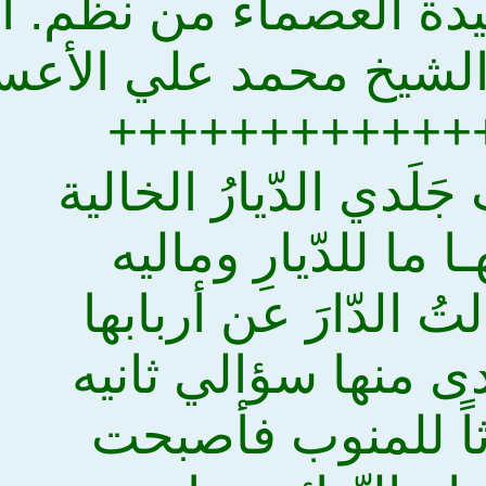
دة العصماء من نظم. ال
لشيخ محمد علي الأعس
++++++++++++
َلَدي الدّيارُ الخالية
ا ما للدّيارِ وماليه
ُ الدّارَ عن أربابها
صّدى منها سؤالي ثانيه
ثاً للمنوب فأصبحت