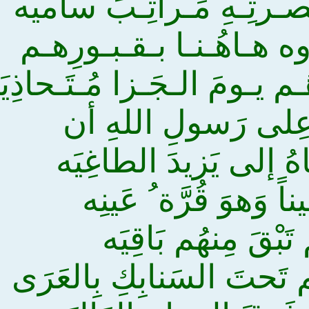
ـصـرتِـهِ مَـراتِـبَ ساميه
وه هـاهُـنـا بـقـبـورِهـم
ـم يـومَ الـجَـزا مُـتَـحاذِيَ
ُّ عِلى رَسولِ اللهِ أن
هُ إلى يَزيدَ الطاغِيَه
ً وَهوَ قُرَّة ُ عَينِه
 تَبْقَ مِنهُم بَاقِيَه
تَحتَ السَنابِكِ بِالعَرَى