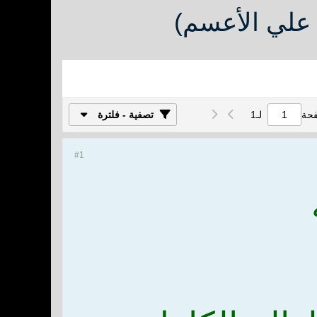
علي الأعسم)
فحة
لـ
1
تصفية - فلترة
#1