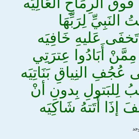
َوقَ الرِمَاحِ العَالِيَه
ُ النَبِيِّ لِرَبِّهَا
َخفَى عَليهِ خَافِيَه
مِمَّنْ أَبَادُوا عِترَتِي
 عُجُفِ النِياقِ بَنَاتِيَه
بُ لِلبَتولِ بِدونِ أنْ
 إذَا أَتَتهُ شَاكِيَه
وجد