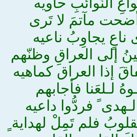
واعِ النّوائبِ حاويه
أضحت مآتمَ لا تَرى
ناعٍ يجاوِبُ ناعيه
نُ إلى العراقِ وظنّهم
ّفاقَ إذا العراق كماهيه
وهُ لـلعَنا فأجابهم
لـهدى ً فردُّوا داعيه
لوبُ فلم تَمِلْ لهداية ٍ