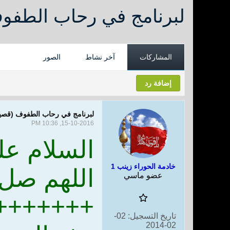
لبرنامج في رحاب الطفو
المشاركات
آخر نشاط
الصور
إضافة رد
لبرنامج في رحاب الطفوف (قصي
15-10-2016, 10:36 PM
السلام عل
خادمة الحوراء زينب 1
اللهم صل
عضو ماسي
+++++++
تاريخ التسجيل:
02-
02-2014