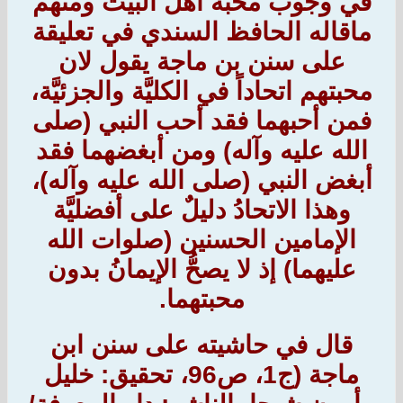
في وجوب محبة اهل البيت ومنهم
ماقاله الحافظ السندي في تعليقة
على سنن بن ماجة يقول لان
محبتهم اتحاداً في الكليَّة والجزئيَّة،
فمن أحبهما فقد أحب النبي (صلى
الله عليه وآله) ومن أبغضهما فقد
أبغض النبي (صلى الله عليه وآله)،
وهذا الاتحادُ دليلٌ على أفضليَّة
الإمامين الحسنين (صلوات الله
عليهما) إذ لا يصحُّ الإيمانُ بدون
محبتهما.
قال في حاشيته على سنن ابن
ماجة (ج1، ص96، تحقيق: خليل