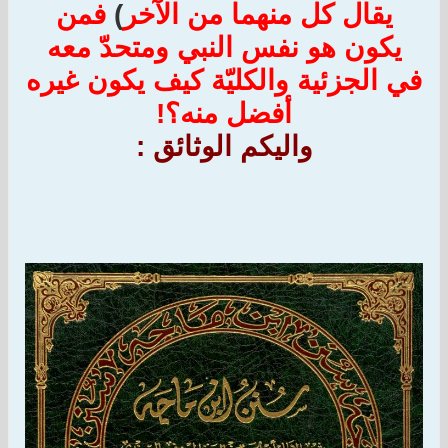
يقال كل منهما من الآخر
)
فمن
يكون هو نفس النبي ومتحدّ معه
في الجزئية والكليّة كيف يكون غيره
أفضل منه؟!
واليكم الوثائق :