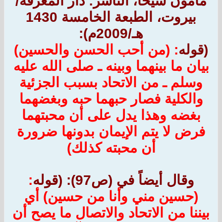
مأمون شيحا، الناشر: دار المعرفة/
بيروت، الطبعة الخامسة 1430
هـ/2009م):
(قوله
: (من أحب الحسن والحسين)
بيان ما بينهما وبينه ـ صلى الله عليه
وسلم ـ من الاتحاد بسبب الجزئية
والكلية
فصار حبهما حبه وبغضهما
بغضه وهذا يدل على أن محبتهما
فرض لا يتم الإيمان بدونها ضرورة
أن محبته كذلك)
وقال أيضاً في (ص97): (قوله
:
(حسين مني وأنا من حسين)
أي
بيننا من الاتحاد والاتصال ما يصح أن